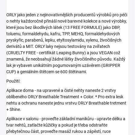
ORLY jako jeden z nejinovativnějších producentů výrobků pro péči
o nehty každoročně přináší nové barevné kolekce a nové výrobky,
které jsou bez škodlivých látek (13 FREE FORMULE) jako DBP,
toluenu, formaldehydu, kafru, TPP, MEHQ, formaldehydových
pryskyřic, parabenů, lepku, etyltosylamidu, xylenu, živočišných
derivátů a MIT. ORLY laky nejsou testovány na zvířatech
(CRUELTY FREE - certifikát Leaping Bunny) a jsou VEGAN což
znamená, že neobsahují žádné látky živočišného původu. Každý
lak je vybaven unikátním pogumovaným uzávěrem (GRIPPER
CUP) a geniálním štětcem se 600 štětinami.
Použití:
Aplikace doma - na upravené a čisté nehty naneste 2 vrstvy
oblíbeného ORLY Breathable Treatment + Color. * Pro extra lesk
nehtu a ochranu naneste jednu vrstvu ORLY Breathable tretment
+ Shine.
Aplikace v salonu - proveďte základní manikůru - upravte délku a
tvar nehtů, zatlačte kůžičky a pokud je třeba odstraňte
přebytečnou část, proveďte masáž rukou a zápěstí, ruce