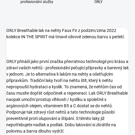
profesionální služby
ORLY
ORLY Breathable lak na nehty Faux Fir z podzim/zima 2022
kolekce IN THE SPIRIT má tmavě olivově zelenou barvu s perletí.
ORLY přináší jako první značka převratnou technologii pro krásu a
zdraví vašich nehtů - profesionální pečující přípravky a barevný lak
v jednom. Je to alternativa k lakům na nehty a ošetřujícím
přípravkům. Tradiční laky tvoří na nehtu štít, který k nehtu
nepropouští hydrataci a kyslík. To znamená, že nehtům čas od
času musíte dopřát odpočinek a regeneraci. Lak ORLY Breathable
naopak umožní prostup vlhkosti / kyslíku a společně s
argánových olejem, vitaminem B5 a C dostat se do nehtů.
Podporuje tak zdravý růst nehtů a tato technologie působí
preventívně proti olupování a štípání. S těmito laky již
nepotřebujete nadlak a podlak. Dobu lakování si zkrátíte na
polovinu a barva dlouho vydrží.