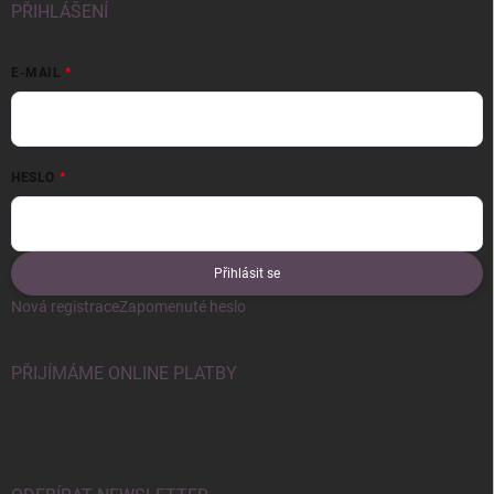
PŘIHLÁŠENÍ
E-MAIL
HESLO
Přihlásit se
Nová registrace
Zapomenuté heslo
PŘIJÍMÁME ONLINE PLATBY