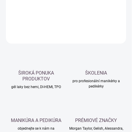
−
+
Přidat do košíku
DETAILNÍ INFORMACE
ZEPTAT SE
HLÍDAT
ŠIROKÁ PONUKA
ŠKOLENIA
PRODUKTOV
pro profesionální manikérky a
pedikérky
gél laky bez hemi, DI-HEMI, TPO
MANIKÚRA A PEDIKÚRA
PRÉMIOVÉ ZNAČKY
objednejte se k nám na
Morgan Taylor, Gelish, Alessandra,