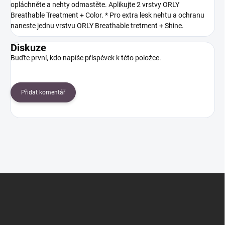
opláchněte a nehty odmastěte. Aplikujte 2 vrstvy ORLY
Breathable Treatment + Color. * Pro extra lesk nehtu a ochranu
naneste jednu vrstvu ORLY Breathable tretment + Shine.
Diskuze
Buďte první, kdo napíše příspěvek k této položce.
Přidat komentář
Z
á
p
a
t