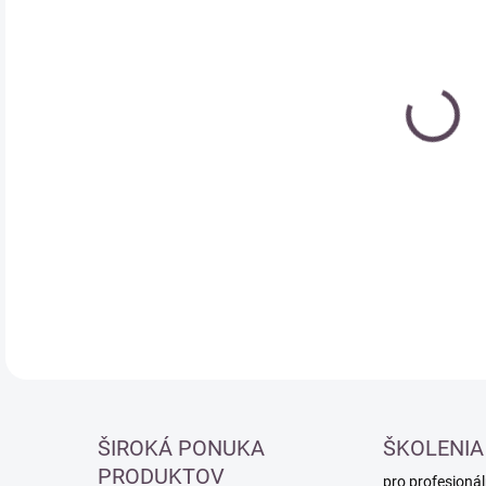
Měr
MO
cena
DETA
ŠIROKÁ PONUKA
ŠKOLENIA
PRODUKTOV
pro profesionál