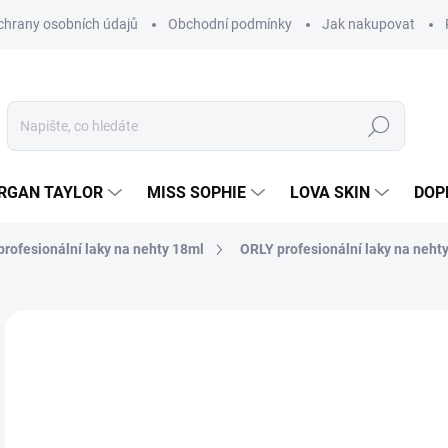
hrany osobních údajů
Obchodní podmínky
Jak nakupovat
Hledat
RGAN TAYLOR
MISS SOPHIE
LOVA SKIN
DOP
rofesionální laky na nehty 18ml
ORLY profesionální laky na nehty
Neohodnoceno
Podrobnosti hodnocení
2
82,