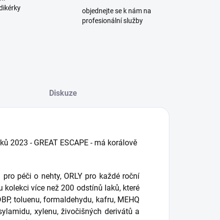
dikérky
objednejte se k nám na
profesionální služby
Diskuze
laků 2023 - GREAT ESCAPE - má korálově
pro péči o nehty, ORLY pro každé roční
 kolekci více než 200 odstínů laků, které
BP, toluenu, formaldehydu, kafru, MEHQ
sylamidu, xylenu, živočišných derivátů a