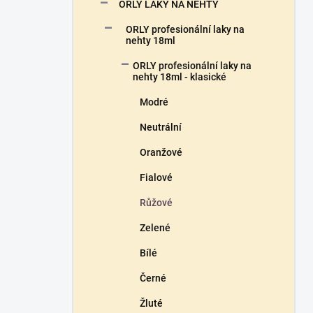
n
ORLY LAKY NA NEHTY
n
ORLY profesionální laky na
í
nehty 18ml
p
a
ORLY profesionální laky na
n
nehty 18ml - klasické
e
Modré
l
Neutrální
Oranžové
Fialové
Růžové
Zelené
Bílé
Černé
Žluté