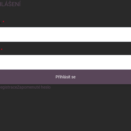
HLÁŠENÍ
L
Přihlásit se
egistrace
Zapomenuté heslo