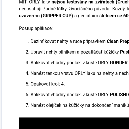
MIT. ORLY laky
nejsou testovány na zvířatech (Cruel
neobsahují žádné látky živočišného původu. Každý 
uzávěrem (GRIPPER CUP)
a geniálním
štětcem se 60
Postup aplikace:
Dezinfikovat nehty a ruce přípravkem
Clean Pre
Upravit nehty pilníkem a pozatláčať kůžičky
Pus
Aplikovat vhodný podlak. Zkuste ORLY
BONDER
.
Nanést tenkou vrstvu ORLY laku na nehty a nech
Opakovat krok 4.
Aplikovat vhodný nadlak. Zkuste ORLY
POLISHI
Nanést olejíček na kůžičky na dokončení manikú