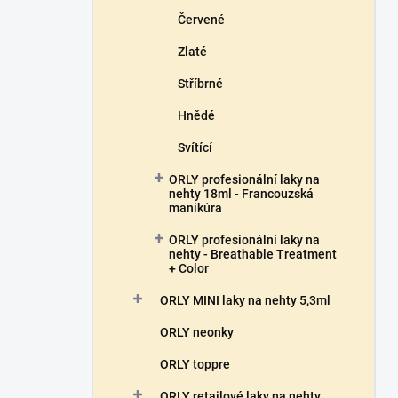
Červené
Zlaté
Stříbrné
Hnědé
Svítící
ORLY profesionální laky na
nehty 18ml - Francouzská
manikúra
ORLY profesionální laky na
nehty - Breathable Treatment
+ Color
ORLY MINI laky na nehty 5,3ml
ORLY neonky
ORLY toppre
ORLY retailové laky na nehty