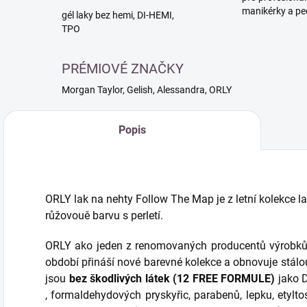
manikérky a pe
gél laky bez hemi, DI-HEMI,
TPO
PRÉMIOVÉ ZNAČKY
Morgan Taylor, Gelish, Alessandra, ORLY
Popis
ORLY lak na nehty Follow The Map je z letní kolekce 
růžovouě barvu s perletí.
ORLY ako jeden z renomovaných producentů výrobků 
období přináší nové barevné kolekce a obnovuje stálou
jsou
bez škodlivých látek (12 FREE FORMULE)
jako D
, formaldehydových pryskyřic, parabenů, lepku, etylto