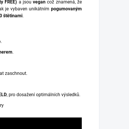
ty FREE)
a jsou
vegan
což znamená, že
lak je vybaven unikátním
pogumovaným
0 štětinami
.
p
.
herem
.
at zaschnout.
ELD
, pro dosažení optimálních výsledků.
ry