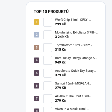
TOP 10 PRODUKTŮ
Won't Chip 11ml - ORLY -
vrchní vrstva proti olupování
299 Kč
barevného laku
Moisturizing Exfoliator 3,78l -
ORLYPRO - hydratační peeling
3 249 Kč
na ruce a chodidla
Top2Bottom 18ml - ORLY -
podkladový a vrchní lak na
315 Kč
nehty v jednom
BareLuxury Energy Orange &
Lemongrass Lotion 946 ml -
949 Kč
MORGAN TAYLOR -
hydratační krém na ruce a tělo
Accelerate Quick Dry Spray &
- pomeranč / citrónová tráva
Drops 9ml - MORGAN TAYLOR
379 Kč
- sušič laku na nehty
Samuri 15ml - MORGAN
TAYLOR - lak na nehty
279 Kč
All About The Pout 15ml -
MORGAN TAYLOR - lak na
279 Kč
nehty
Vixen In A Mask 15ml -