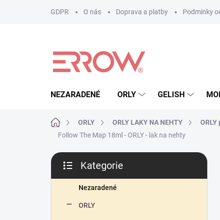
Přejít
GDPR
O nás
Doprava a platby
Podmínky oc
na
obsah
NEZARADENÉ
ORLY
GELISH
MO
Domů
ORLY
ORLY LAKY NA NEHTY
ORLY p
Follow The Map 18ml - ORLY - lak na nehty
P
Kategorie
o
Přeskočit
s
kategorie
t
Nezaradené
r
ORLY
a