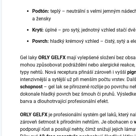
Podtón:
teplý – neutrální s velmi jemným nádec
a žensky
Krytí:
úplné – pro sytý, jednotný vzhled stačí dvě
Povrch:
hladký krémový vzhled – čistý, sytý a el
Gel laky
ORLY GELFX
mají vylepšené složení bez obs
mohou způsobovat podráždění nebo alergické reakce, d
typy nehtů. Nová receptura přináší zároveň i vyšší
pig
intenzivnější a sytější už při menším počtu vrstev. Da
schopnost
– gel lak se přirozeně rozlije po povrchu ne
dokonale hladký povrch bez šmouh či pruhů. Výsledke
barva a dlouhotrvající profesionální efekt.
ORLY GELFX
je profesionální systém gel laků, který na
zároveň šetrnost k přírodním nehtům. Je obohacen o
podporují růst a posilují nehty, čímž snižují jejich lám