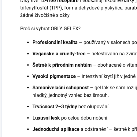
Díky své
12-free receptuře
neobsahují škodlivé látky j
trifenylfosfát (TPP), formaldehydové pryskyřice, parabe
žádné živočišné složky.
Proč si vybrat ORLY GELFX?
Profesionální kvalita
– používaný v salonech po
Veganské a cruelty-free
– netestováno na zvířat
Šetrné k přírodním nehtům
– obohacené o vitam
Vysoká pigmentace
– intenzivní krytí již v jedné 
Samonivelační schopnost
– gel lak se sám rozl
hladký, jednotný vzhled bez šmouh.
Trvácnost
2–3 týdny
bez olupování.
Luxusní lesk
po celou dobu nošení.
Jednoduchá aplikace
a odstranění – šetrné k p