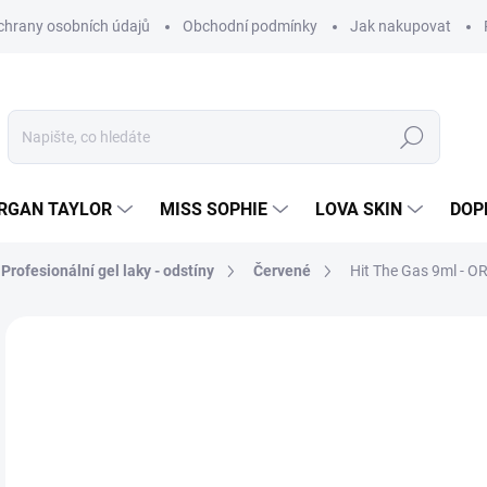
hrany osobních údajů
Obchodní podmínky
Jak nakupovat
Hledat
RGAN TAYLOR
MISS SOPHIE
LOVA SKIN
DOP
rofesionální gel laky - odstíny
Červené
Hit The Gas 9ml - OR
Neohodnoceno
Podrobnosti hodnocení
ZNAČKA
5
428
Měr
SK