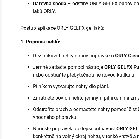
Barevná shoda
– odstíny ORLY GELFX odpovídaj
laků ORLY.
Postup aplikace ORLY GELFX gel lak
ů
:
1. Příprava nehtů:
Dezinfikovat nehty a ruce přípravkem
ORLY
Clea
Jemně zatlačte pomocí nástroje
ORLY GELFX Pu
nebo odstraňte přebytečnou nehtovou kutikulu.
Pilníkem vytvarujte nehty dle přání.
Zmatněte povrch nehtu jemným pilníkem na zm
Odstraňte prach a odmastěte nehty pomocí čist
vhodného přípravku.
Naneste přípravek pro lepší přilnavost
ORLY GELF
konkrétně na volný okraj nehtu, v tenké vrstvě a