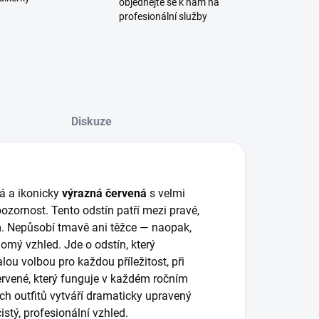
objednejte se k nám na
profesionální služby
Diskuze
vá a ikonicky
výrazná červená
s velmi
ozornost. Tento odstín patří mezi pravé,
. Nepůsobí tmavě ani těžce — naopak,
omý vzhled. Jde o odstín, který
ou volbou pro každou příležitost, při
červené, který funguje v každém ročním
ích outfitů vytváří dramaticky upravený
istý, profesionální vzhled.