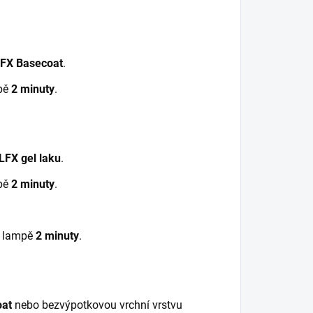
FX Basecoat
.
pě
2 minuty
.
FX gel laku
.
pě
2 minuty
.
V lampě
2 minuty
.
oat
nebo bezvýpotkovou vrchní vrstvu