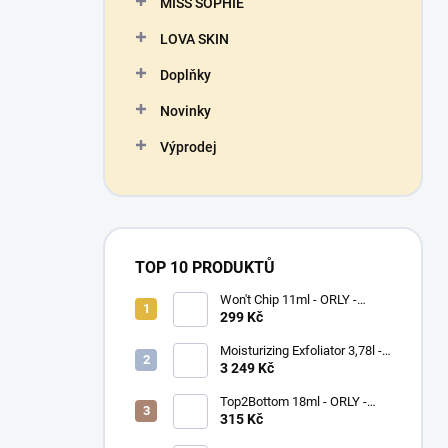
MISS SOPHIE
LOVA SKIN
Doplňky
Novinky
Výprodej
TOP 10 PRODUKTŮ
Won't Chip 11ml - ORLY -
vrchní vrstva proti olupování
299 Kč
barevného laku
Moisturizing Exfoliator 3,78l -
ORLYPRO - hydratační peeling
3 249 Kč
na ruce a chodidla
Top2Bottom 18ml - ORLY -
podkladový a vrchní lak na
315 Kč
nehty v jednom