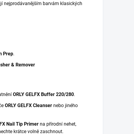
í nejprodávanějším barvám klasických
n Prep
.
sher & Remover
atnění
ORLY GELFX Buffer 220/280
.
iče
ORLY GELFX Cleanser
nebo jiného
X Nail Tip Primer
na přírodní nehet,
 nechte krátce volně zaschnout.