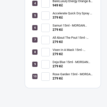
BareLuxury Energy Orange &
Lemongrass Lotion 946 ml -
949 Kč
MORGAN TAYLOR -
hydratační krém na ruce a tělo
Accelerate Quick Dry Spray &
- pomeranč / citrónová tráva
Drops 9ml - MORGAN TAYLOR
379 Kč
- sušič laku na nehty
Samuri 15ml - MORGAN
TAYLOR - lak na nehty
279 Kč
All About The Pout 15ml -
MORGAN TAYLOR - lak na
279 Kč
nehty
Vixen In A Mask 15ml -
MORGAN TAYLOR - lak na
279 Kč
nehty
Deja Blue 15ml - MORGAN
TAYLOR - lak na nehty
279 Kč
Rose Garden 15ml - MORGAN
TAYLOR - lak na nehty
279 Kč