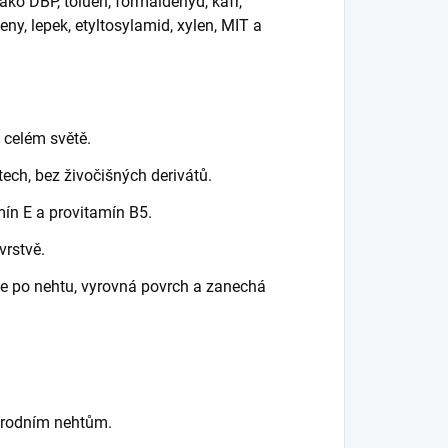
ako DBP, toluen, formaldehyd, kafr,
ny, lepek, etyltosylamid, xylen, MIT a
 celém světě.
ech, bez živočišných derivátů.
ín E a provitamín B5.
vrstvě.
ije po nehtu, vyrovná povrch a zanechá
řírodním nehtům.