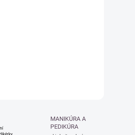
:
−
+
Přidat do košíku
ILNÍ INFORMACE
ZEPTAT SE
HLÍDAT
MANIKÚRA A
PEDIKÚRA
ní
dikérky