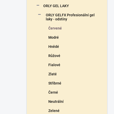
n
ORLY GEL LAKY
í
p
ORLY GELFX Profesionální gel
a
laky - odstíny
n
Červené
e
l
Modré
Hnědé
Růžové
Fialové
Zlaté
Stříbrné
Černé
Neutrální
Zelené