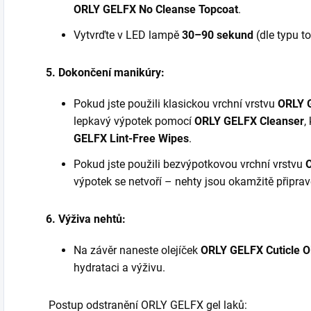
ORLY GELFX No Cleanse Topcoat
.
Vytvrďte v LED lampě
30–90 sekund
(dle typu 
5. Dokončení manikúry:
Pokud jste použili klasickou vrchní vrstvu
ORLY 
lepkavý výpotek pomocí
ORLY GELFX Cleanser
,
GELFX Lint-Free Wipes
.
Pokud jste použili bezvýpotkovou vrchní vrstvu
výpotek se netvoří – nehty jsou okamžitě připrav
6. Výživa nehtů:
Na závěr naneste olejíček
ORLY GELFX Cuticle Oi
hydrataci a výživu.
Postup odstranění ORLY GELFX gel laků: