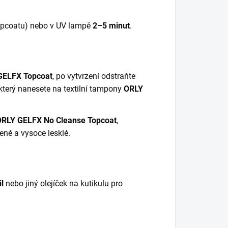
topcoatu) nebo v UV lampě
2–5 minut
.
GELFX Topcoat
, po vytvrzení odstraňte
 který nanesete na textilní tampony
ORLY
ORLY GELFX No Cleanse Topcoat
,
ené a vysoce lesklé.
l
nebo jiný olejíček na kutikulu pro