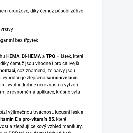
hem oranžové, díky čemuž působí zářivě
 vrstvy
egantní bez třpytek
ahu
HEMA
,
Di-HEMA
a
TPO
– látek, které
íky čemuž jsou vhodné i pro citlivější
mentaci
, což znamená, že barvy jsou
lší výhodou je zlepšená
samonivelační
htu, vyplní drobné nerovnosti a vytvoří
m je rovnoměrná aplikace, krásně sytá
bízí výjimečnou trvácnost, luxusní lesk a
vitamín E
a
pro-vitamín B5
, které
avost a zlepšují celkový vzhled manikúry.