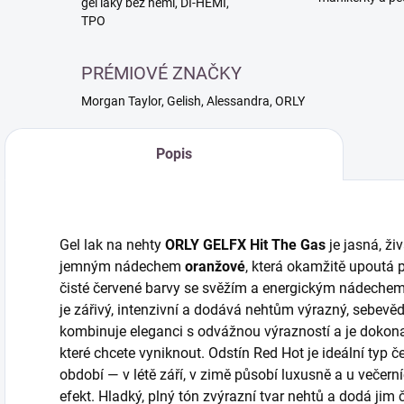
gél laky bez hemi, DI-HEMI,
TPO
PRÉMIOVÉ ZNAČKY
Morgan Taylor, Gelish, Alessandra, ORLY
Popis
Gel lak na nehty
ORLY GELFX Hit The Gas
je jasná, ži
jemným nádechem
oranžové
, která okamžitě upoutá p
čisté červené barvy se svěžím a energickým nádechem
je zářivý, intenzivní a dodává nehtům výrazný, sebevěd
kombinuje eleganci s odvážnou výrazností a je dokonal
které chcete vyniknout. Odstín Red Hot je ideální typ 
období — v létě září, v zimě působí luxusně a u večern
efekt. Hladký, plný tón zvýrazní tvar nehtů a dodá jim č