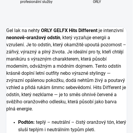
profesionální služby
ORLY
Gel lak na nehty
ORLY GELFX Hits Different
je intenzivní
neonově-oranžový odstín
, který vyzařuje energii a
vzrušení. Je to odstín, který okamžitě upoutá pozornost –
zářivý, výrazný a plný života. Je ideální pro ty, kteří chtějí
manikúru s výrazným charakterem, která působí
moderním, odvážným a módním dojmem. Tento odstín
krásně doplní letní outfity nebo výrazné stylingy —
zvýrazní opálenou pokožku, dodá nehtům živý a poutavý
vzhled a přidá rukám šmrnc sebevědomí. Hits Different je
odstín, který nezklame — je to směs ohnivé červené a
svěžího oranžového odlesku, která působí jako barva
plná energie.
Podtón:
teplý – neutrální – čistý oranžový tón, který
sluší teplým i neutrálním typům pleti.