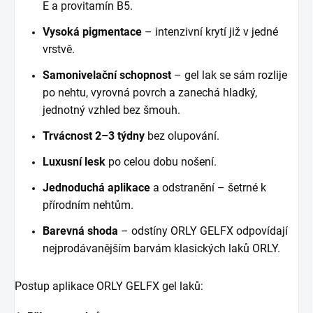
E a provitamín B5.
Vysoká pigmentace
– intenzivní krytí již v jedné
vrstvě.
Samonivelační schopnost
– gel lak se sám rozlije
po nehtu, vyrovná povrch a zanechá hladký,
jednotný vzhled bez šmouh.
Trvácnost
2–3 týdny
bez olupování.
Luxusní lesk
po celou dobu nošení.
Jednoduchá aplikace
a odstranění – šetrné k
přírodním nehtům.
Barevná shoda
– odstíny ORLY GELFX odpovídají
nejprodávanějším barvám klasických laků ORLY.
Postup aplikace ORLY GELFX gel lak
ů
: