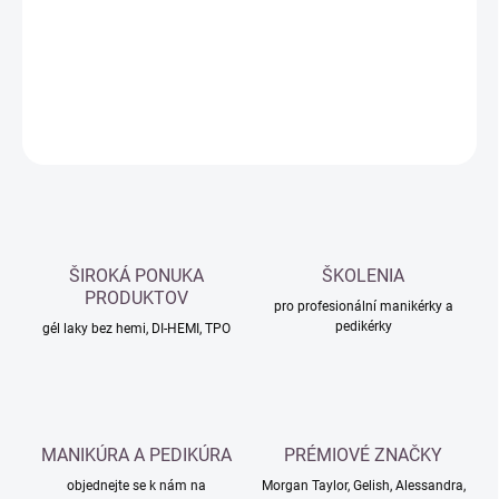
−
+
Přidat do košíku
DETAILNÍ INFORMACE
ZEPTAT SE
HLÍDAT
ŠIROKÁ PONUKA
ŠKOLENIA
PRODUKTOV
pro profesionální manikérky a
pedikérky
gél laky bez hemi, DI-HEMI, TPO
MANIKÚRA A PEDIKÚRA
PRÉMIOVÉ ZNAČKY
objednejte se k nám na
Morgan Taylor, Gelish, Alessandra,