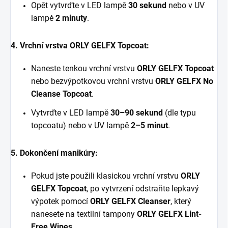
Opět vytvrďte v LED lampě
30 sekund
nebo v UV
lampě
2 minuty
.
4. Vrchní vrstva ORLY GELFX Topcoat:
Naneste tenkou vrchní vrstvu
ORLY GELFX Topcoat
nebo bezvýpotkovou vrchní vrstvu
ORLY GELFX No
Cleanse Topcoat
.
Vytvrďte v LED lampě
30–90 sekund
(dle typu
topcoatu) nebo v UV lampě
2–5 minut
.
5. Dokončení manikúry:
Pokud jste použili klasickou vrchní vrstvu
ORLY
GELFX Topcoat
, po vytvrzení odstraňte lepkavý
výpotek pomocí
ORLY GELFX Cleanser
, který
nanesete na textilní tampony
ORLY GELFX Lint-
Free Wipes
.