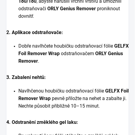
180/180
, abyste narušili vrchní vrstvu a umožnili
odstraňovači
ORLY Genius Remover
proniknout
dovnitř.
2. Aplikace odstraňovače:
Dobře navlhčete houbičku odstraňovací fólie
GELFX
Foil Remover Wrap
odstraňovačem
ORLY Genius
Remover
.
3. Zabalení nehtů:
Navlhčenou houbičku odstraňovací fólie
GELFX Foil
Remover Wrap
pevně přiložte na nehet a zabalte ji.
Nechte působit přibližně 10–15 minut.
4. Odstranění změklého gel laku: