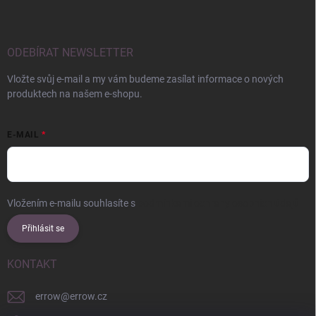
ODEBÍRAT NEWSLETTER
Vložte svůj e-mail a my vám budeme zasílat informace o nových
produktech na našem e-shopu.
E-MAIL
Vložením e-mailu souhlasíte s
podmínkami ochrany osobních údajů
Přihlásit se
KONTAKT
errow
@
errow.cz