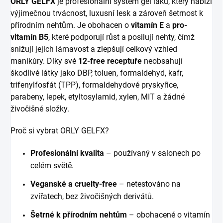
ORLY GELFX
je profesionální systém gel laků, který nabízí
výjimečnou trvácnost, luxusní lesk a zároveň šetrnost k
přírodním nehtům. Je obohacen o
vitamín E
a
pro-
vitamín B5
, které podporují růst a posilují nehty, čímž
snižují jejich lámavost a zlepšují celkový vzhled
manikúry. Díky své
12-free receptuře
neobsahují
škodlivé látky jako DBP, toluen, formaldehyd, kafr,
trifenylfosfát (TPP), formaldehydové pryskyřice,
parabeny, lepek, etyltosylamid, xylen, MIT a žádné
živočišné složky.
Proč si vybrat ORLY GELFX?
Profesionální kvalita
– používaný v salonech po
celém světě.
Veganské a cruelty-free
– netestováno na
zvířatech, bez živočišných derivátů.
Šetrné k přírodním nehtům
– obohacené o vitamín