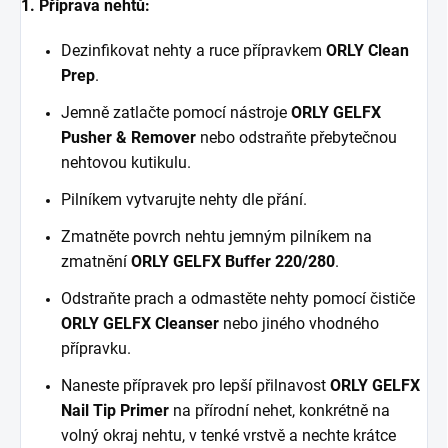
1. Příprava nehtů:
Dezinfikovat nehty a ruce přípravkem
ORLY
Clean
Prep
.
Jemně zatlačte pomocí nástroje
ORLY GELFX
Pusher & Remover
nebo odstraňte přebytečnou
nehtovou kutikulu.
Pilníkem vytvarujte nehty dle přání.
Zmatněte povrch nehtu jemným pilníkem na
zmatnění
ORLY GELFX Buffer 220/280
.
Odstraňte prach a odmastěte nehty pomocí čističe
ORLY GELFX Cleanser
nebo jiného vhodného
přípravku.
Naneste přípravek pro lepší přilnavost
ORLY GELFX
Nail Tip Primer
na přírodní nehet, konkrétně na
volný okraj nehtu, v tenké vrstvě a nechte krátce