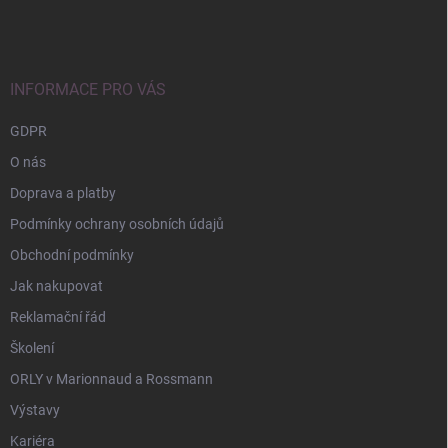
á
p
a
t
í
INFORMACE PRO VÁS
GDPR
O nás
Doprava a platby
Podmínky ochrany osobních údajů
Obchodní podmínky
Jak nakupovat
Reklamační řád
Školení
ORLY v Marionnaud a Rossmann
Výstavy
Kariéra