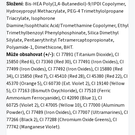
Bis-HEA Poly(1,4-Butanediol)-9/IPDI Copolymer,
Složení:
Hydroxypropyl
Methacrylate, PEG-4 Trimethylolpropane
Triacrylate, Isophorone
Diamine/Isophthalic
Acid/Tromethamine Copolymer, Ethyl
Trimethylbenzoyl Phenylphosphinate, Silica
Dimethyl
Silylate, Pentaerythrityl Tetramercaptopropionate,
Polyamide-1, Dimethicone,
BHT.
CI 77891 (Titanium Dioxide), CI
Může obsahovat (+/-):
15850 (Red 6), CI 73360
(Red 30), CI 77491 (Iron Oxides), CI
77499 (Iron Oxides), CI 77492 (Iron Oxides), CI
15880 (Red
34), CI 15850 (Red 7), CI 45410 (Red 28), CI 45380 (Red 22), CI
45370
(Orange 5), CI 60730 (Ext. Violet 2), CI 19140 (Yellow
5), CI 77163 (Bismuth
Oxychloride), CI 77510 (Ferric
Ammonium Ferrocyanide), CI 42090 (Blue 1), CI
60725
(Violet 2), CI 47005 (Yellow 10), CI 77000 (Aluminum
Powder), CI 77489 (Iron
Oxides), CI 77007 (Ultramarines), CI
77266 (Black 2), CI 77288 (Chromium Oxide
Greens), CI
77742 (Manganese Violet).