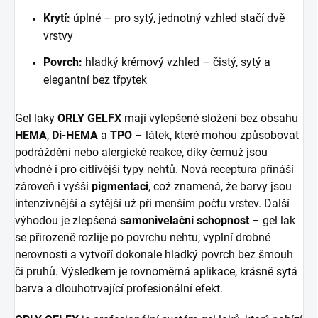
Krytí:
úplné – pro sytý, jednotný vzhled stačí dvě
vrstvy
Povrch:
hladký krémový vzhled – čistý, sytý a
elegantní bez třpytek
Gel laky
ORLY GELFX
mají vylepšené složení bez obsahu
HEMA
,
Di-HEMA
a
TPO
– látek, které mohou způsobovat
podráždění nebo alergické reakce, díky čemuž jsou
vhodné i pro citlivější typy nehtů. Nová receptura přináší
zároveň i vyšší
pigmentaci
, což znamená, že barvy jsou
intenzivnější a sytější už při menším počtu vrstev. Další
výhodou je zlepšená
samonivelační schopnost
– gel lak
se přirozeně rozlije po povrchu nehtu, vyplní drobné
nerovnosti a vytvoří dokonale hladký povrch bez šmouh
či pruhů. Výsledkem je rovnoměrná aplikace, krásně sytá
barva a dlouhotrvající profesionální efekt.