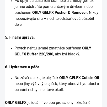
Po uplynutí času fólii stáhněte a změklý gel lak
jemně odstraňte pomerančovým dřívkem nebo
pusherem
ORLY GELFX Pusher & Remover
. Nikdy
nepoužívejte sílu – nechte odstraňovač působit
déle.
5. Finální úprava:
Povrch nehtu jemně zmatněte bufferem
ORLY
GELFX Buffer 220/280
, aby byl hladký.
6. Hydratace a péče:
Na závěr aplikujte olejíček
ORLY GELFX Cuticle Oil
nebo jiný výživný olejíček, který obnoví hydrataci a
ochrání nehty i nehtové okolí.
ORLY GELFX
je ideální volbou pro salony i zkušené