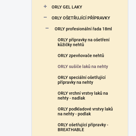
n
ORLY GEL LAKY
í
p
ORLY OŠETŘUJÍCÍ PŘÍPRAVKY
a
n
ORLY profesionální řada 18ml
e
ORLY přípravky na ošetření
l
kůžičky nehtů
ORLY zpevňovače nehtů
ORLY sušiče laků na nehty
ORLY speciální ošetřující
přípravky na nehty
ORLY vrchní vrstvy laků na
nehty - nadlak
ORLY podkladové vrstvy laků
na nehty - podlak
ORLY ošetřující přípravky -
BREATHABLE