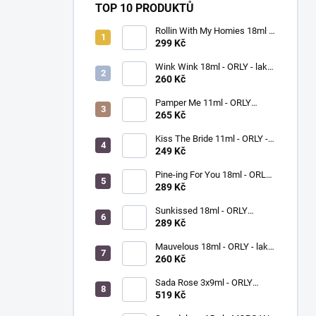
TOP 10 PRODUKTŮ
Rollin With My Homies 18ml -
ORLY - lak na nehty
299 Kč
Wink Wink 18ml - ORLY - lak
na nehty
260 Kč
Pamper Me 11ml - ORLY
BREATHABLE - ošetřující lak
265 Kč
na nehty
Kiss The Bride 11ml - ORLY -
lak na nehty
249 Kč
Pine-ing For You 18ml - ORLY
BREATHABLE - ošetřující
289 Kč
barevný lak na nehty
Sunkissed 18ml - ORLY
BREATHABLE - ošetřující
289 Kč
barevný lak na nehty
Mauvelous 18ml - ORLY - lak
na nehty
260 Kč
Sada Rose 3x9ml - ORLY
FRENCH MANICURE - sada
519 Kč
laků na nehty