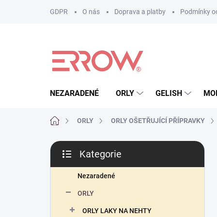
Přejít
GDPR
O nás
Doprava a platby
Podmínky oc
na
obsah
NEZARADENÉ
ORLY
GELISH
MO
Domů
ORLY
ORLY OŠETŘUJÍCÍ PŘÍPRAVKY
P
Kategorie
o
Přeskočit
s
kategorie
t
Nezaradené
r
ORLY
a
n
ORLY LAKY NA NEHTY