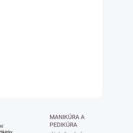
:
−
+
Přidat do košíku
ILNÍ INFORMACE
ZEPTAT SE
HLÍDAT
MANIKÚRA A
PEDIKÚRA
ní
dikérky