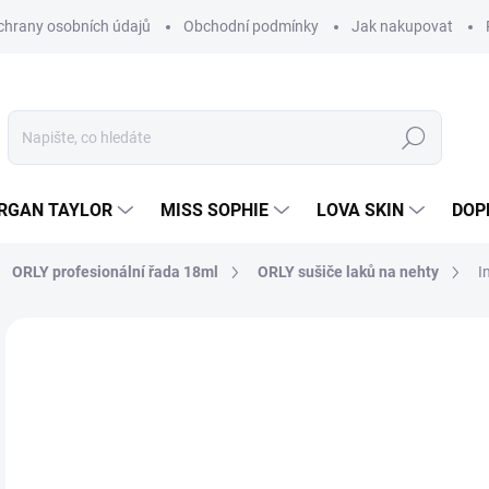
hrany osobních údajů
Obchodní podmínky
Jak nakupovat
Hledat
RGAN TAYLOR
MISS SOPHIE
LOVA SKIN
DOP
ORLY profesionální řada 18ml
ORLY sušiče laků na nehty
I
Neohodnoceno
Podrobnosti hodnocení
3
260
Měr
SK