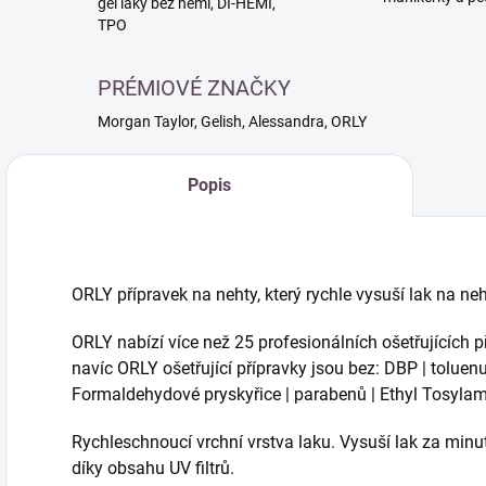
gél laky bez hemi, DI-HEMI,
TPO
PRÉMIOVÉ ZNAČKY
Morgan Taylor, Gelish, Alessandra, ORLY
Popis
ORLY přípravek na nehty, který rychle vysuší lak na ne
ORLY nabízí více než 25 profesionálních ošetřujících p
navíc ORLY ošetřující přípravky jsou bez: DBP | tolue
Formaldehydové pryskyřice | parabenů | Ethyl Tosyla
Rychleschnoucí vrchní vrstva laku. Vysuší lak za min
díky obsahu UV filtrů.