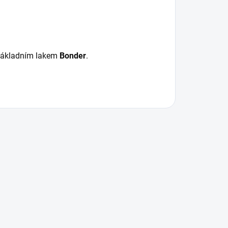
 základním lakem
Bonder
.