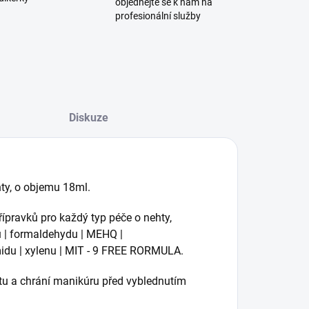
objednejte se k nám na
profesionální služby
Diskuze
hty, o objemu 18ml.
řípravků pro každý typ péče o nehty,
nu | formaldehydu | MEHQ |
midu | xylenu | MIT - 9 FREE RORMULA.
utu a chrání manikúru před vyblednutím