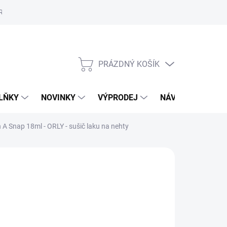
Reklamační řád
Školení
ORLY v Marionnaud a Rossmann
Vý
PRÁZDNÝ KOŠÍK
NÁKUPNÍ
KOŠÍK
LŇKY
NOVINKY
VÝPRODEJ
NÁVODY
MAL
n A Snap 18ml - ORLY - sušič laku na nehty
15 Kč
,33 Kč bez DPH
ná
LADEM
(3 KS)