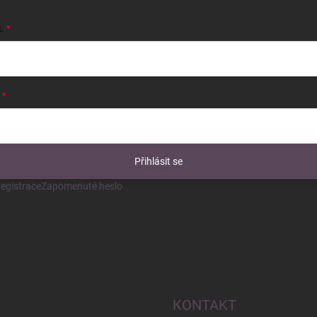
L
Přihlásit se
egistrace
Zapomenuté heslo
KONTAKT