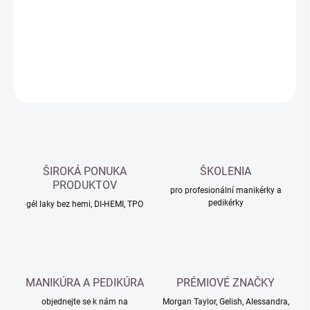
−
+
Přidat do košíku
DETAILNÍ INFORMACE
ZEPTAT SE
HLÍDAT
ŠIROKÁ PONUKA
ŠKOLENIA
PRODUKTOV
pro profesionální manikérky a
pedikérky
gél laky bez hemi, DI-HEMI, TPO
MANIKÚRA A PEDIKÚRA
PRÉMIOVÉ ZNAČKY
objednejte se k nám na
Morgan Taylor, Gelish, Alessandra,