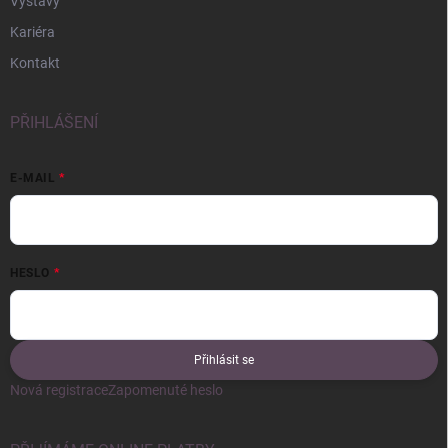
Výstavy
Kariéra
Kontakt
PŘIHLÁŠENÍ
E-MAIL
HESLO
Přihlásit se
Nová registrace
Zapomenuté heslo