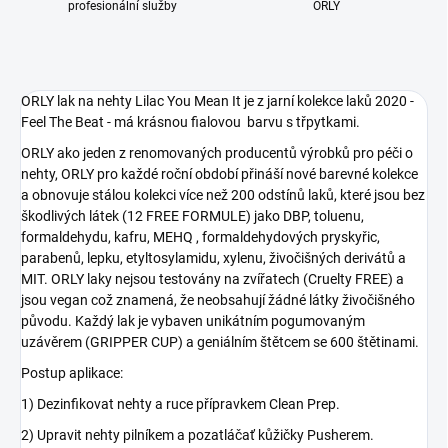
profesionální služby
ORLY
ORLY lak na nehty Lilac You Mean It je z jarní kolekce laků 2020 -
Feel The Beat - má krásnou fialovou barvu s třpytkami.
ORLY ako jeden z renomovaných producentů výrobků pro péči o
nehty, ORLY pro každé roční období přináší nové barevné kolekce
a obnovuje stálou kolekci více než 200 odstínů laků, které jsou bez
škodlivých látek (12 FREE FORMULE) jako DBP, toluenu,
formaldehydu, kafru, MEHQ , formaldehydových pryskyřic,
parabenů, lepku, etyltosylamidu, xylenu, živočišných derivátů a
MIT. ORLY laky nejsou testovány na zvířatech (Cruelty FREE) a
jsou vegan což znamená, že neobsahují žádné látky živočišného
původu. Každý lak je vybaven unikátním pogumovaným
uzávěrem (GRIPPER CUP) a geniálním štětcem se 600 štětinami.
Postup aplikace:
1) Dezinfikovat nehty a ruce přípravkem Clean Prep.
2) Upravit nehty pilníkem a pozatláčať kůžičky Pusherem.