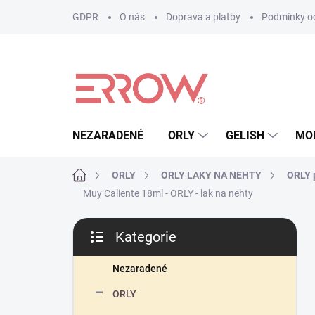
Přejít
GDPR
O nás
Doprava a platby
Podmínky oc
na
obsah
NEZARADENÉ
ORLY
GELISH
MO
Domů
ORLY
ORLY LAKY NA NEHTY
ORLY p
Muy Caliente 18ml - ORLY - lak na nehty
P
Kategorie
o
Přeskočit
s
kategorie
t
Nezaradené
r
ORLY
a