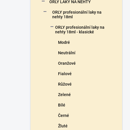
n
ORLY LAKY NA NEHTY
n
ORLY profesionální laky na
í
nehty 18ml
p
a
ORLY profesionální laky na
n
nehty 18ml - klasické
e
Modré
l
Neutrální
Oranžové
Fialové
Růžové
Zelené
Bílé
Černé
Žluté