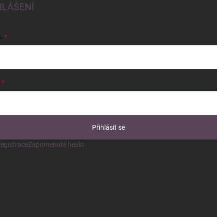
HLÁŠENÍ
L
Přihlásit se
egistrace
Zapomenuté heslo