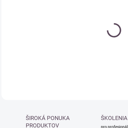
Měr
SK
cena
DETA
ŠIROKÁ PONUKA
ŠKOLENIA
PRODUKTOV
pro profesionál