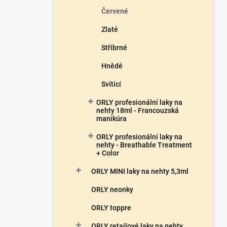
Červené
Zlaté
Stříbrné
Hnědé
Svítící
ORLY profesionální laky na
nehty 18ml - Francouzská
manikúra
ORLY profesionální laky na
nehty - Breathable Treatment
+ Color
ORLY MINI laky na nehty 5,3ml
ORLY neonky
ORLY toppre
ORLY retailové laky na nehty