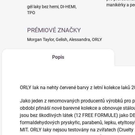
manikérky a pe
gél laky bez hemi, DI-HEMI,
TPO
PRÉMIOVÉ ZNAČKY
Morgan Taylor, Gelish, Alessandra, ORLY
Popis
ORLY lak na nehty červené barvy z letní kolekce laků 
Jako jeden z renomovaných producentů výrobků pro pé
období přináší nové barevné kolekce a obnovuje stálou 
jsou bez škodlivých látek (12 FREE FORMULE) jako DBP
formaldehydových pryskyřic, parabenů, lepku, etyltosy
MIT. ORLY laky nejsou testovány na zvířatech (Cruelt