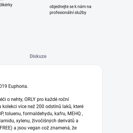
dikérky
objednejte se k nám na
profesionální služby
Diskuze
2019 Euphoria.
či o nehty, ORLY pro každé roční
kolekci více než 200 odstínů laků, které
, toluenu, formaldehydu, kafru, MEHQ ,
lamidu, xylenu, živočišných derivátů a
y FREE) a jsou vegan což znamená, že