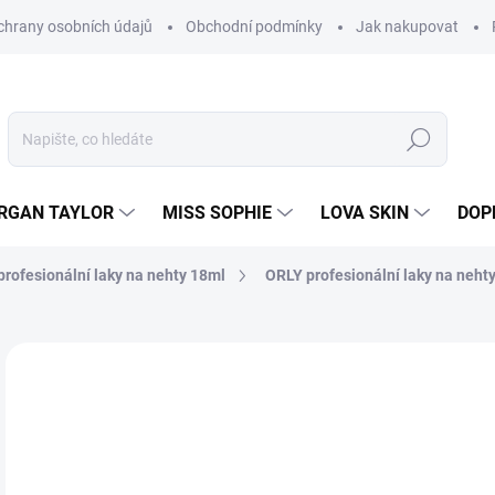
hrany osobních údajů
Obchodní podmínky
Jak nakupovat
Hledat
RGAN TAYLOR
MISS SOPHIE
LOVA SKIN
DOP
rofesionální laky na nehty 18ml
ORLY profesionální laky na nehty
Neohodnoceno
Podrobnosti hodnocení
2
214