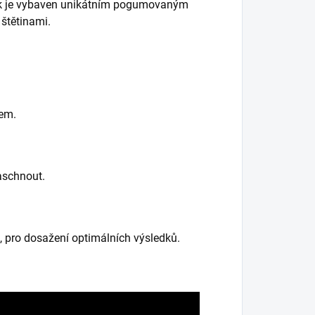
lak je vybaven unikátním pogumovaným
štětinami.
rem.
aschnout.
 pro dosažení optimálních výsledků.