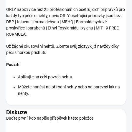
ORLY nabízí více než 25 profesionálních ošetřujících přípravků pro
každý typ péče o nehty, navíc ORLY ošetřující přípravky jsou bez:
DBP | toluenu | formaldehydu | MEHQ | Formaldehydové
pryskyřice | parabenů | Ethyl Tosylamidu | xylenu | MIT - 9 FREE
RORMULA.
Už žádné okusování nehtů. Zlomte svůj zlozvyk již navždy díky
péči s hořkou příchutí.
Použití:
Aplikujte na celý povrch nehtu.
Můžete nanést na přírodní nehty nebo na barevný lak na
nehty.
Diskuze
Buďte první, kdo napíše příspěvek k této položce.