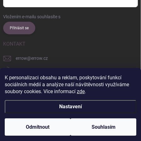
Vložením e-mailu souhlasíte s
podmínkami ochrany osobních údajů
Přihlásit se
KONTAKT
errow
@
errow.cz
+421 911 479 761
K personalizaci obsahu a reklam, poskytování funkcí
explore/locations/957228892/
sociálních médií a analýze naší návštěvnosti využíváme
soubory cookies. Více informací
zde
.
Nastavení
Copyright 2026
ERROW
. Všechna práva vyhrazena.
Upravit nastavení
cookies
Odmítnout
Souhlasím
Vytvořil Shoptet