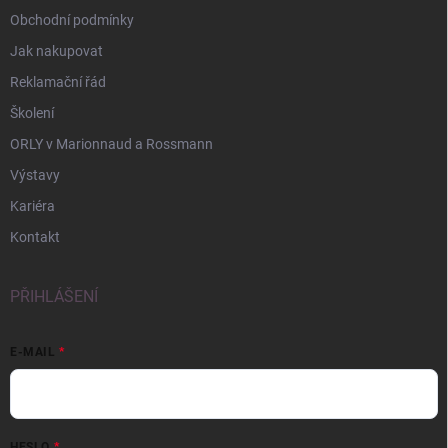
Obchodní podmínky
Jak nakupovat
Reklamační řád
Školení
ORLY v Marionnaud a Rossmann
Výstavy
Kariéra
Kontakt
PŘIHLÁŠENÍ
E-MAIL
HESLO