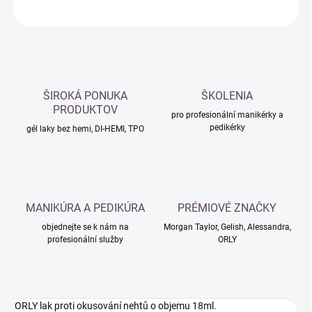
ZEPTAT SE
HLÍDAT
ŠIROKÁ PONUKA
ŠKOLENIA
PRODUKTOV
pro profesionální manikérky a
pedikérky
gél laky bez hemi, DI-HEMI, TPO
MANIKÚRA A PEDIKÚRA
PRÉMIOVÉ ZNAČKY
objednejte se k nám na
Morgan Taylor, Gelish, Alessandra,
profesionální služby
ORLY
ORLY lak proti okusování nehtů o objemu 18ml.