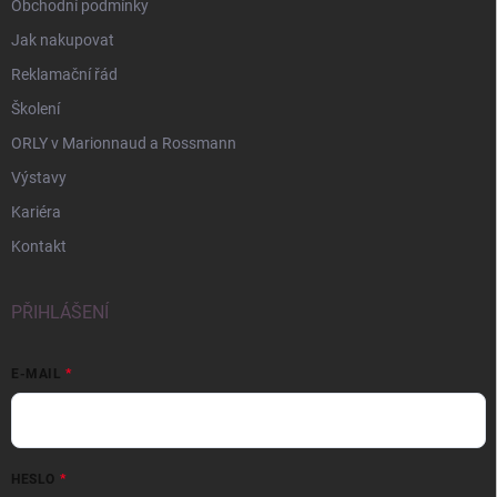
Obchodní podmínky
Jak nakupovat
Reklamační řád
Školení
ORLY v Marionnaud a Rossmann
Výstavy
Kariéra
Kontakt
PŘIHLÁŠENÍ
E-MAIL
HESLO