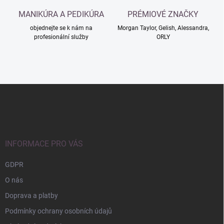
MANIKÚRA A PEDIKÚRA
PRÉMIOVÉ ZNAČKY
objednejte se k nám na
Morgan Taylor, Gelish, Alessandra,
profesionální služby
ORLY
Z
á
p
a
t
í
INFORMACE PRO VÁS
GDPR
O nás
Doprava a platby
Podmínky ochrany osobních údajů