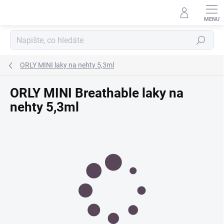
Přejít
na
obsah
Hledat
ORLY MINI laky na nehty 5,3ml
ORLY MINI Breathable laky na
nehty 5,3ml