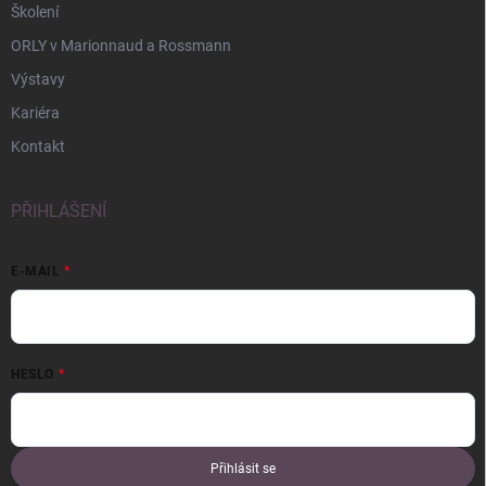
Školení
ORLY v Marionnaud a Rossmann
Výstavy
Kariéra
Kontakt
PŘIHLÁŠENÍ
E-MAIL
HESLO
Přihlásit se