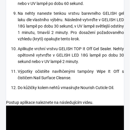
nebo v UV lampě po dobu 60 sekund.
Na nehty naneste tenkou vrstvu barevného GELISH gel
laku dle vlastního výběru. Následně vytvrďte v GELISH LED
18G lampě po dobu 30 sekund, v UV lampě světlejší odstíny
1 minutu, tmavší 2 minuty. Pro dosažení požadovaného
vzhledu (krytí) opakujte tento krok.
Aplikujte vrchní vrstvu GELISH TOP It Off Gel Sealer. Nehty
opětovně vytvrďte v GELISH LED 18G lampě po dobu 30
sekund nebo v UV lampě 2 minuty.
Výpotky očistěte navlhčenými tampóny Wipe It Off s
čističem Nail Surface Cleanse.
Do kůžičky kolem nehtů vmasírujte Nourish Cuticle Oil.
Postup aplikace naleznete na následujícím videu.