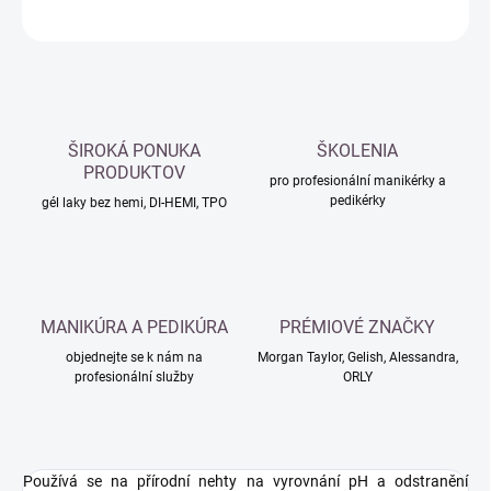
ZEPTAT SE
HLÍDAT
ŠIROKÁ PONUKA
ŠKOLENIA
PRODUKTOV
pro profesionální manikérky a
pedikérky
gél laky bez hemi, DI-HEMI, TPO
MANIKÚRA A PEDIKÚRA
PRÉMIOVÉ ZNAČKY
objednejte se k nám na
Morgan Taylor, Gelish, Alessandra,
profesionální služby
ORLY
Používá se na přírodní nehty na vyrovnání pH a odstranění