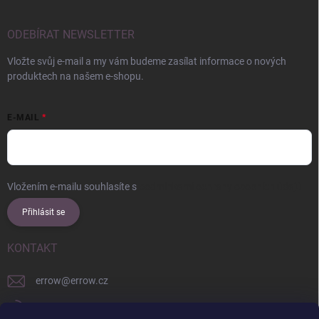
ODEBÍRAT NEWSLETTER
Vložte svůj e-mail a my vám budeme zasílat informace o nových
produktech na našem e-shopu.
E-MAIL
Vložením e-mailu souhlasíte s
podmínkami ochrany osobních údajů
Přihlásit se
KONTAKT
errow
@
errow.cz
+421 911 479 761