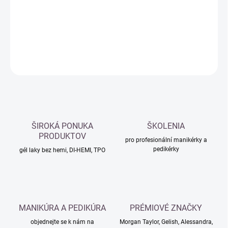
−
+
Přidat do košíku
DETAILNÍ INFORMACE
ZEPTAT SE
HLÍDAT
ŠIROKÁ PONUKA
ŠKOLENIA
PRODUKTOV
pro profesionální manikérky a
pedikérky
gél laky bez hemi, DI-HEMI, TPO
MANIKÚRA A PEDIKÚRA
PRÉMIOVÉ ZNAČKY
objednejte se k nám na
Morgan Taylor, Gelish, Alessandra,