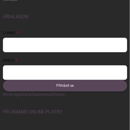
PŘIHLÁŠENÍ
E-MAIL
HESLO
Přihlásit se
Nová registrace
Zapomenuté heslo
PŘIJÍMÁME ONLINE PLATBY