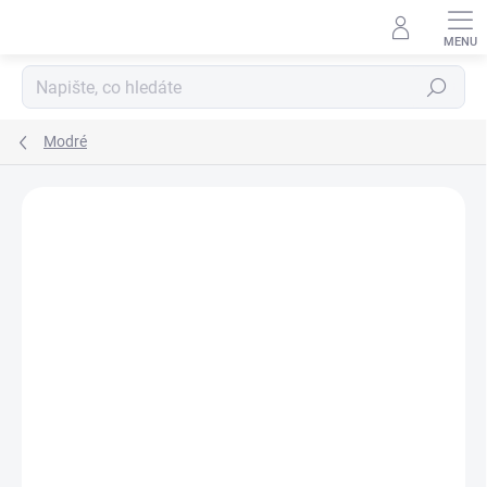
Přejít
na
obsah
Hledat
Modré
Neohodnoceno
Podrobnosti hodnocení