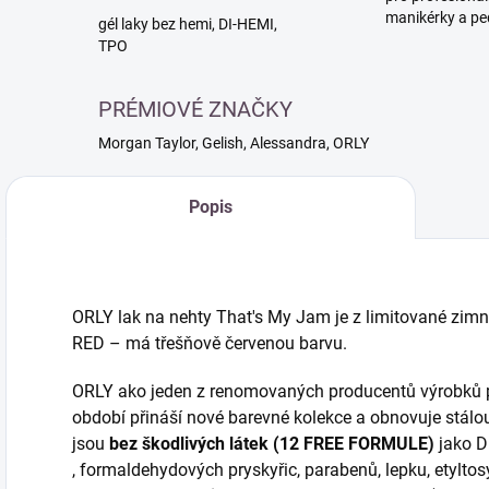
manikérky a pe
gél laky bez hemi, DI-HEMI,
TPO
PRÉMIOVÉ ZNAČKY
Morgan Taylor, Gelish, Alessandra, ORLY
Popis
ORLY lak na nehty That's My Jam je z limitované zim
RED – má třešňově červenou barvu.
ORLY ako jeden z renomovaných producentů výrobků pr
období přináší nové barevné kolekce a obnovuje stálou 
jsou
bez škodlivých látek (12 FREE FORMULE)
jako D
, formaldehydových pryskyřic, parabenů, lepku, etyltos