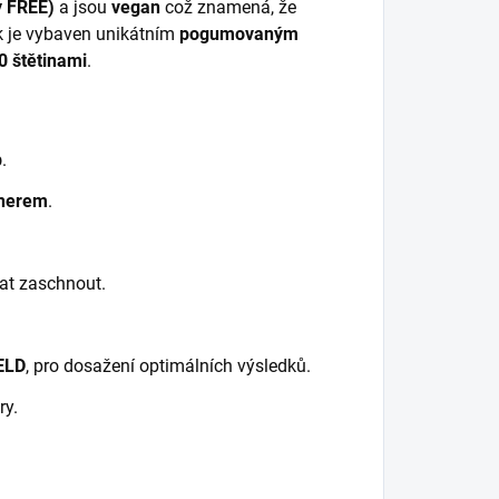
y FREE)
a jsou
vegan
což znamená, že
k je vybaven unikátním
pogumovaným
0 štětinami
.
p
.
herem
.
at zaschnout.
ELD
, pro dosažení optimálních výsledků.
ry.