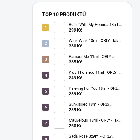
TOP 10 PRODUKTŮ
Rollin With My Homies 18ml -
ORLY - lak na nehty
299 Kč
Wink Wink 18ml - ORLY - lak
na nehty
260 Kč
Pamper Me 11ml - ORLY
BREATHABLE - ošetřující lak
265 Kč
na nehty
Kiss The Bride 11ml - ORLY -
lak na nehty
249 Kč
Pine-ing For You 18ml - ORLY
BREATHABLE - ošetřující
289 Kč
barevný lak na nehty
Sunkissed 18ml - ORLY
BREATHABLE - ošetřující
289 Kč
barevný lak na nehty
Mauvelous 18ml - ORLY - lak
na nehty
260 Kč
Sada Rose 3x9ml - ORLY