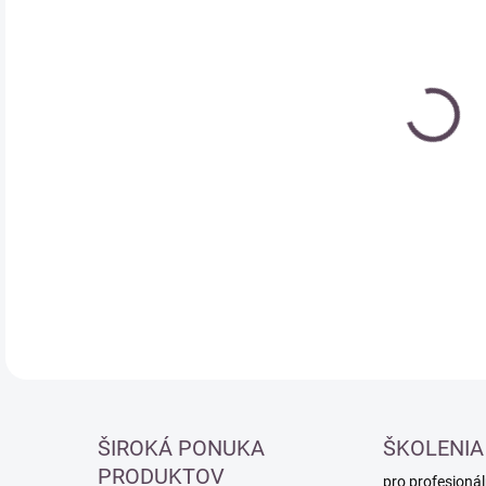
Měr
SK
cena
DETA
ŠIROKÁ PONUKA
ŠKOLENIA
PRODUKTOV
pro profesionál