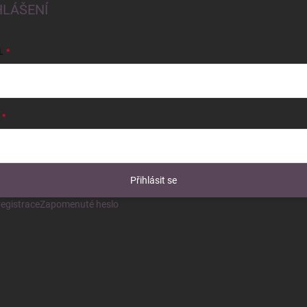
HLÁŠENÍ
L
Přihlásit se
egistrace
Zapomenuté heslo