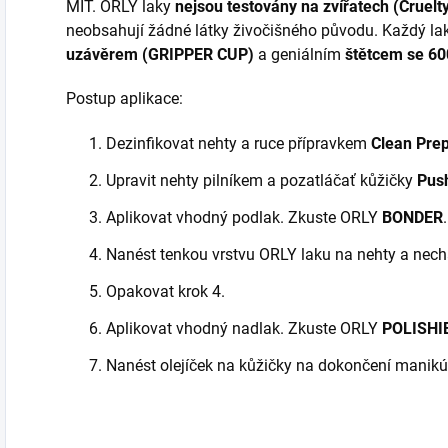
MIT. ORLY laky
nejsou testovány na zvířatech (Cruelt
neobsahují žádné látky živočišného původu. Každý la
uzávěrem (GRIPPER CUP)
a geniálním
štětcem se 60
Postup aplikace:
Dezinfikovat nehty a ruce přípravkem
Clean Pre
Upravit nehty pilníkem a pozatláčať kůžičky
Pus
Aplikovat vhodný podlak. Zkuste ORLY
BONDER
.
Nanést tenkou vrstvu ORLY laku na nehty a nech
Opakovat krok 4.
Aplikovat vhodný nadlak. Zkuste ORLY
POLISHI
Nanést olejíček na kůžičky na dokončení manikú