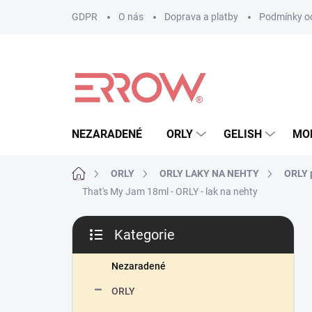
Přejít
GDPR
O nás
Doprava a platby
Podmínky oc
na
obsah
NEZARADENÉ
ORLY
GELISH
MO
Domů
ORLY
ORLY LAKY NA NEHTY
ORLY p
That's My Jam 18ml - ORLY - lak na nehty
P
Kategorie
o
Přeskočit
s
kategorie
t
Nezaradené
r
ORLY
a