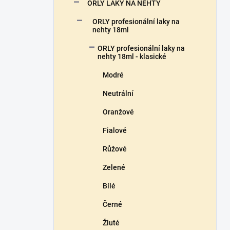
n
ORLY LAKY NA NEHTY
n
ORLY profesionální laky na
í
nehty 18ml
p
a
ORLY profesionální laky na
n
nehty 18ml - klasické
e
Modré
l
Neutrální
Oranžové
Fialové
Růžové
Zelené
Bílé
Černé
Žluté