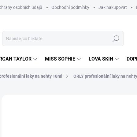
hrany osobních údajů
Obchodní podmínky
Jak nakupovat
Hledat
RGAN TAYLOR
MISS SOPHIE
LOVA SKIN
DOP
rofesionální laky na nehty 18ml
ORLY profesionální laky na nehty
Neohodnoceno
Podrobnosti hodnocení
2
214