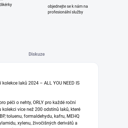
dikérky
objednejte se k nám na
profesionální služby
Diskuze
ní kolekce laků 2024 – ALL YOU NEED IS
o péči o nehty, ORLY pro každé roční
kolekci více než 200 odstínů laků, které
BP, toluenu, formaldehydu, kafru, MEHQ
ylamidu, xylenu, živočišných derivátů a