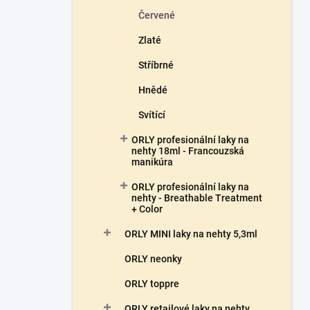
Červené
Zlaté
Stříbrné
Hnědé
Svítící
ORLY profesionální laky na
nehty 18ml - Francouzská
manikúra
ORLY profesionální laky na
nehty - Breathable Treatment
+ Color
ORLY MINI laky na nehty 5,3ml
ORLY neonky
ORLY toppre
ORLY retailové laky na nehty