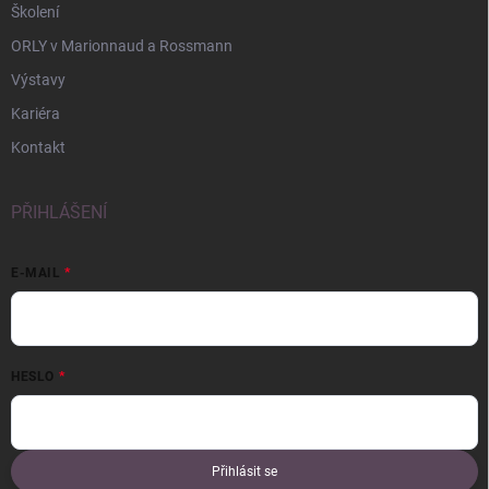
Školení
ORLY v Marionnaud a Rossmann
Výstavy
Kariéra
Kontakt
PŘIHLÁŠENÍ
E-MAIL
HESLO
Přihlásit se