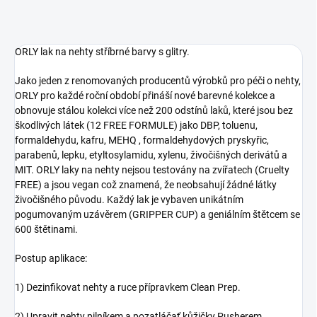
ORLY lak na nehty stříbrné barvy s glitry.
Jako jeden z renomovaných producentů výrobků pro péči o nehty,
ORLY pro každé roční období přináší nové barevné kolekce a
obnovuje stálou kolekci více než 200 odstínů laků, které jsou bez
škodlivých látek (12 FREE FORMULE) jako DBP, toluenu,
formaldehydu, kafru, MEHQ , formaldehydových pryskyřic,
parabenů, lepku, etyltosylamidu, xylenu, živočišných derivátů a
MIT. ORLY laky na nehty nejsou testovány na zvířatech (Cruelty
FREE) a jsou vegan což znamená, že neobsahují žádné látky
živočišného původu. Každý lak je vybaven unikátním
pogumovaným uzávěrem (GRIPPER CUP) a geniálním štětcem se
600 štětinami.
Postup aplikace:
1) Dezinfikovat nehty a ruce přípravkem Clean Prep.
2) Upravit nehty pilníkem a pozatláčať kůžičky Pusherem.