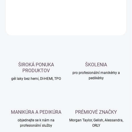
DETAILNÍ INFORMACE
ZEPTAT SE
HLÍDAT
ŠIROKÁ PONUKA
ŠKOLENIA
PRODUKTOV
pro profesionální manikérky a
pedikérky
gél laky bez hemi, DI-HEMI, TPO
MANIKÚRA A PEDIKÚRA
PRÉMIOVÉ ZNAČKY
objednejte se k nám na
Morgan Taylor, Gelish, Alessandra,
profesionální služby
ORLY