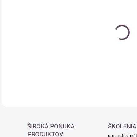
Měr
SK
cena
DETA
ŠIROKÁ PONUKA
ŠKOLENIA
PRODUKTOV
pro profesionál