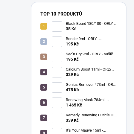
TOP 10 PRODUKTŮ
Black Board 180/180 - ORLY -
pilník na nehty
35 Kč
Bonder 9ml - ORLY -
podkladový lak na nehty
195 Kč
Sec'n Dry 9ml - ORLY - sušič
laku na nehty
195 Kč
Calcium Boost 11ml - ORLY
BREATHABLE - přípravek na
329 Kč
posílení nehtů
Genius Remover 473ml - ORLY
- víceúčelový odlakovač na
475 Kč
nehty
Renewing Mask 784ml -
ORLYPRO - detoxikační
1 465 Kč
maska na ruce a chodidla
Remedy Renewing Cuticle Oil
15ml - MORGAN TAYLOR -
339 Kč
olejíček na kůžičku kolem
nehtů
It’s Your Mauve 15ml -