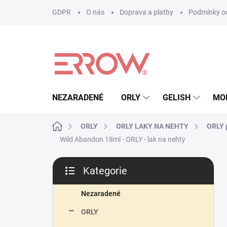
Přejít
GDPR
O nás
Doprava a platby
Podmínky oc
na
obsah
NEZARADENÉ
ORLY
GELISH
MO
Domů
ORLY
ORLY LAKY NA NEHTY
ORLY p
Wild Abandon 18ml - ORLY - lak na nehty
P
Kategorie
o
Přeskočit
s
kategorie
t
Nezaradené
r
ORLY
a