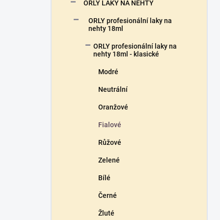
n
ORLY LAKY NA NEHTY
n
ORLY profesionální laky na
í
nehty 18ml
p
a
ORLY profesionální laky na
n
nehty 18ml - klasické
e
Modré
l
Neutrální
Oranžové
Fialové
Růžové
Zelené
Bílé
Černé
Žluté