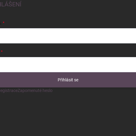
HLÁŠENÍ
L
Přihlásit se
egistrace
Zapomenuté heslo