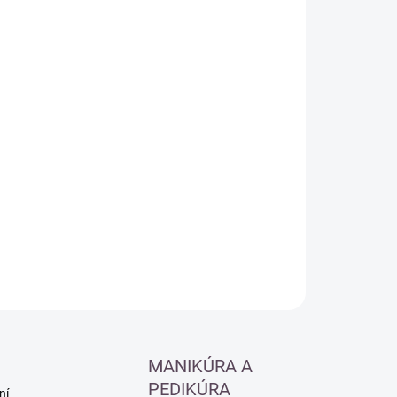
ná
LADEM
(3 KS)
:
−
+
Přidat do košíku
ILNÍ INFORMACE
ZEPTAT SE
HLÍDAT
MANIKÚRA A
PEDIKÚRA
ní