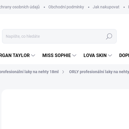
hrany osobních údajů
Obchodní podmínky
Jak nakupovat
Hledat
RGAN TAYLOR
MISS SOPHIE
LOVA SKIN
DOP
rofesionální laky na nehty 18ml
ORLY profesionální laky na nehty
Neohodnoceno
Podrobnosti hodnocení
2
214