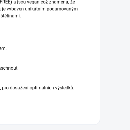
y FREE) a jsou vegan což znamená, že
lak je vybaven unikátním pogumovaným
štětinami.
rem.
aschnout.
 pro dosažení optimálních výsledků.