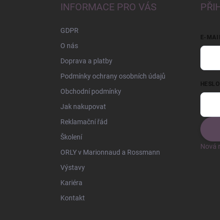
a
INFORMACE PRO VÁS
PŘI
t
í
GDPR
E-MAI
O nás
Doprava a platby
Podmínky ochrany osobních údajů
HESLO
Obchodní podmínky
Jak nakupovat
Reklamační řád
Školení
Nová r
ORLY v Marionnaud a Rossmann
Výstavy
Kariéra
Kontakt