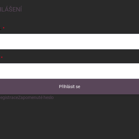
HLÁŠENÍ
L
Přihlásit se
egistrace
Zapomenuté heslo