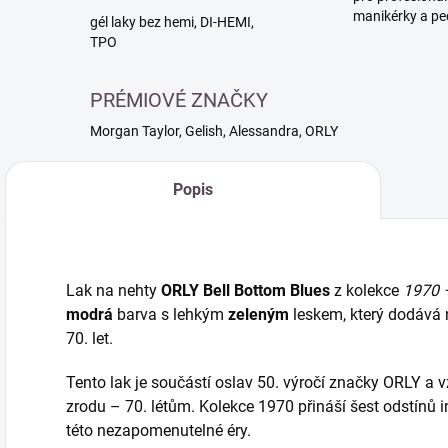
manikérky a pe
gél laky bez hemi, DI-HEMI,
TPO
PRÉMIOVÉ ZNAČKY
Morgan Taylor, Gelish, Alessandra, ORLY
Popis
Lak na nehty
ORLY Bell Bottom Blues
z kolekce
1970 
modrá
barva s lehkým
zeleným
leskem, který dodává
70. let.
Tento lak je součástí oslav 50. výročí značky ORLY a v
zrodu – 70. létům. Kolekce 1970 přináší šest odstínů
této nezapomenutelné éry.