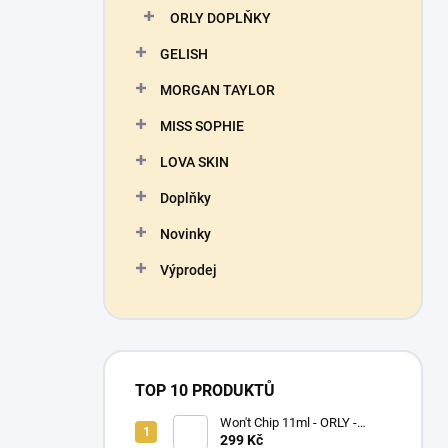
ORLY DOPLŇKY
GELISH
MORGAN TAYLOR
MISS SOPHIE
LOVA SKIN
Doplňky
Novinky
Výprodej
TOP 10 PRODUKTŮ
Won't Chip 11ml - ORLY -
vrchní vrstva proti olupování
299 Kč