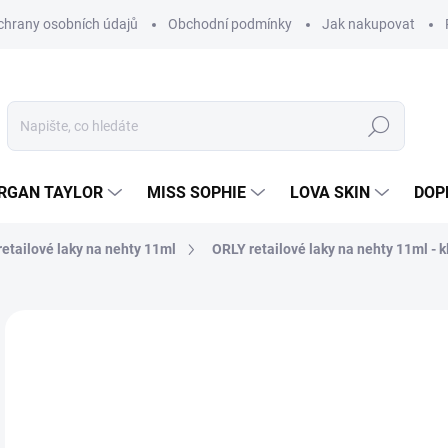
hrany osobních údajů
Obchodní podmínky
Jak nakupovat
Hledat
RGAN TAYLOR
MISS SOPHIE
LOVA SKIN
DOP
etailové laky na nehty 11ml
ORLY retailové laky na nehty 11ml - k
Neohodnoceno
Podrobnosti hodnocení
2
205