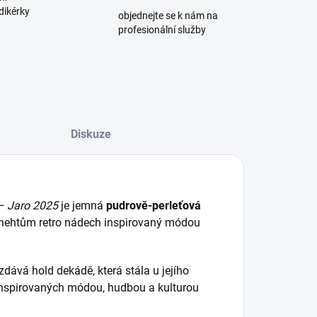
dikérky
objednejte se k nám na
profesionální služby
Diskuze
– Jaro 2025
je jemná
pudrově-perleťová
 nehtům retro nádech inspirovaný módou
zdává hold dekádě, která stála u jejího
 inspirovaných módou, hudbou a kulturou