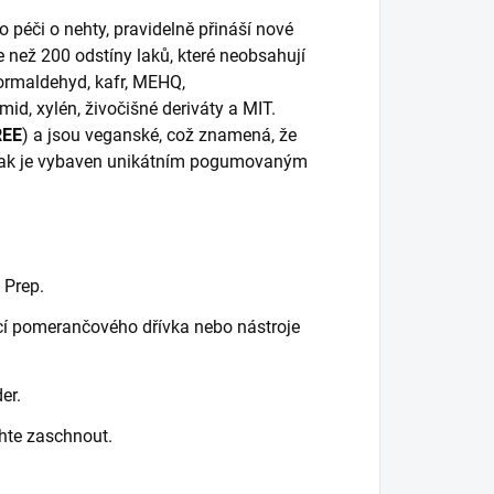
péči o nehty, pravidelně přináší nové
e než 200 odstíny laků, které neobsahují
formaldehyd, kafr, MEHQ,
id, xylén, živočišné deriváty a MIT.
REE
) a jsou veganské, což znamená, že
 lak je vybaven unikátním pogumovaným
 Prep.
cí pomerančového dřívka nebo nástroje
er.
hte zaschnout.