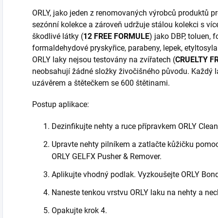
ORLY, jako jeden z renomovaných výrobců produktů pro 
sezónní kolekce a zároveň udržuje stálou kolekci s víc
škodlivé látky (
12 FREE FORMULE
) jako DBP, toluen, 
formaldehydové pryskyřice, parabeny, lepek, etyltosylam
ORLY laky nejsou testovány na zvířatech (
CRUELTY F
neobsahují žádné složky živočišného původu. Každý
uzávěrem a štětečkem se 600 štětinami.
Postup aplikace:
Dezinfikujte nehty a ruce přípravkem ORLY Clean
Upravte nehty pilníkem a zatlačte kůžičku pomo
ORLY GELFX Pusher & Remover.
Aplikujte vhodný podlak. Vyzkoušejte ORLY Bond
Naneste tenkou vrstvu ORLY laku na nehty a nec
Opakujte krok 4.