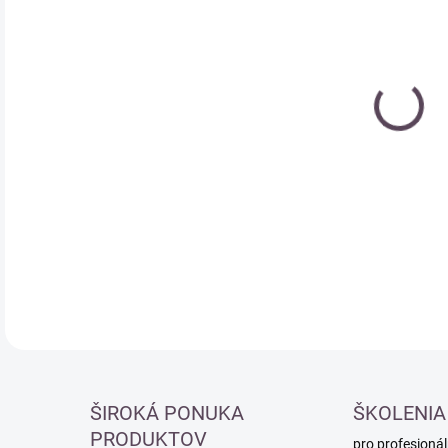
Měr
MO
cena
DETA
ŠIROKÁ PONUKA
ŠKOLENIA
PRODUKTOV
pro profesionál