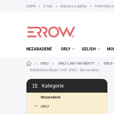
Přejít
GDPR
O nás
Doprava a platby
Podmínky oc
na
obsah
NEZARADENÉ
ORLY
GELISH
MO
Domů
ORLY
ORLY LAKY NA NEHTY
ORLY r
Bell Bottom Blues 11ml - ORLY - lak na nehty
P
Kategorie
o
Přeskočit
s
kategorie
t
Nezaradené
r
ORLY
a