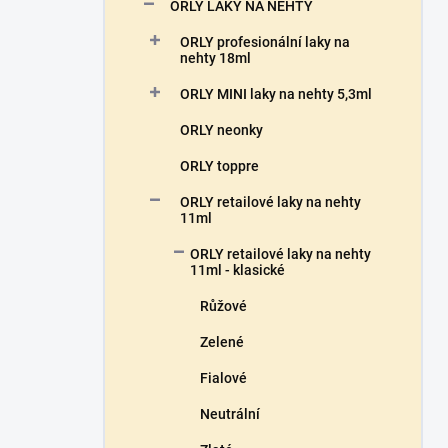
n
ORLY LAKY NA NEHTY
n
ORLY profesionální laky na
í
nehty 18ml
p
a
ORLY MINI laky na nehty 5,3ml
n
ORLY neonky
e
l
ORLY toppre
ORLY retailové laky na nehty
11ml
ORLY retailové laky na nehty
11ml - klasické
Růžové
Zelené
Fialové
Neutrální