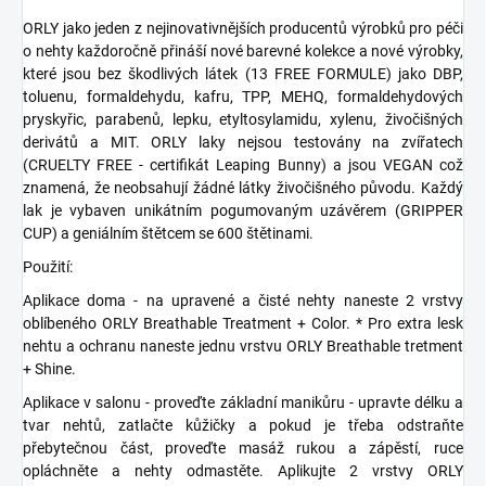
ORLY jako jeden z nejinovativnějších producentů výrobků pro péči
o nehty každoročně přináší nové barevné kolekce a nové výrobky,
které jsou bez škodlivých látek (13 FREE FORMULE) jako DBP,
toluenu, formaldehydu, kafru, TPP, MEHQ, formaldehydových
pryskyřic, parabenů, lepku, etyltosylamidu, xylenu, živočišných
derivátů a MIT. ORLY laky nejsou testovány na zvířatech
(CRUELTY FREE - certifikát Leaping Bunny) a jsou VEGAN což
znamená, že neobsahují žádné látky živočišného původu. Každý
lak je vybaven unikátním pogumovaným uzávěrem (GRIPPER
CUP) a geniálním štětcem se 600 štětinami.
Použití:
Aplikace doma - na upravené a čisté nehty naneste 2 vrstvy
oblíbeného ORLY Breathable Treatment + Color. * Pro extra lesk
nehtu a ochranu naneste jednu vrstvu ORLY Breathable tretment
+ Shine.
Aplikace v salonu - proveďte základní manikůru - upravte délku a
tvar nehtů, zatlačte kůžičky a pokud je třeba odstraňte
přebytečnou část, proveďte masáž rukou a zápěstí, ruce
opláchněte a nehty odmastěte. Aplikujte 2 vrstvy ORLY