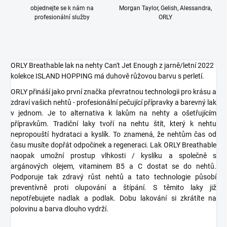
objednejte se k nám na
Morgan Taylor, Gelish, Alessandra,
profesionální služby
ORLY
ORLY Breathable lak na nehty Can't Jet Enough z jarně/letní 2022
kolekce ISLAND HOPPING má duhově růžovou barvu s perletí.
ORLY přináší jako první značka převratnou technologii pro krásu a
zdraví vašich nehtů - profesionální pečující přípravky a barevný lak
v jednom. Je to alternativa k lakům na nehty a ošetřujícím
přípravkům. Tradiční laky tvoří na nehtu štít, který k nehtu
nepropouští hydrataci a kyslík. To znamená, že nehtům čas od
času musíte dopřát odpočinek a regeneraci. Lak ORLY Breathable
naopak umožní prostup vlhkosti / kyslíku a společně s
argánových olejem, vitaminem B5 a C dostat se do nehtů.
Podporuje tak zdravý růst nehtů a tato technologie působí
preventívně proti olupování a štípání. S těmito laky již
nepotřebujete nadlak a podlak. Dobu lakování si zkrátíte na
polovinu a barva dlouho vydrží.