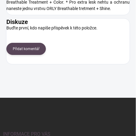
Breathable Treatment + Color. * Pro extra lesk nehtu a ochranu
naneste jednu vrstvu ORLY Breathable tretment + Shine.
Diskuze
Buďte první, kdo napíše příspěvek k této položce.
Přidat komentář
Z
á
p
a
t
í
INFORMACE PRO VÁS