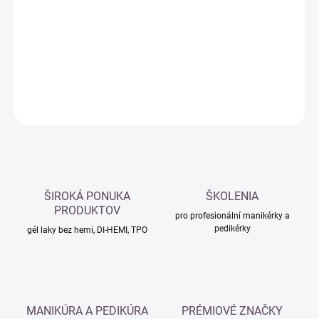
cena:
−
+
Přidat do košíku
DETAILNÍ INFORMACE
ZEPTAT SE
HLÍDAT
ŠIROKÁ PONUKA
ŠKOLENIA
PRODUKTOV
pro profesionální manikérky a
pedikérky
gél laky bez hemi, DI-HEMI, TPO
MANIKÚRA A PEDIKÚRA
PRÉMIOVÉ ZNAČKY