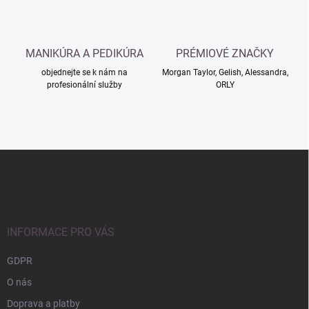
k
y
v
ý
MANIKÚRA A PEDIKÚRA
PRÉMIOVÉ ZNAČKY
p
i
objednejte se k nám na
Morgan Taylor, Gelish, Alessandra,
s
profesionální služby
ORLY
u
Z
á
p
a
t
í
INFORMACE PRO VÁS
GDPR
O nás
Doprava a platby