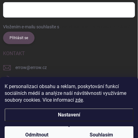
Vložením e-mailu souhlasíte s
podmínkami ochrany osobních údajů
Přihlásit se
KONTAKT
errow
@
errow.cz
+421 911 479 761
K personalizaci obsahu a reklam, poskytování funkcí
explore/locations/957228892/
sociálních médií a analýze naší návštěvnosti využíváme
soubory cookies. Více informací
zde
.
Nastavení
Copyright 2026
ERROW
. Všechna práva vyhrazena.
Upravit nastavení
cookies
Odmítnout
Souhlasím