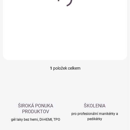
k
11ml - ORLY
t
BREATHABLE -
ů
ošetřující barevný lak
79 Kč
na nehty
Do košíku
1
položek celkem
O
v
l
á
d
a
c
ŠIROKÁ PONUKA
ŠKOLENIA
í
PRODUKTOV
p
pro profesionální manikérky a
pedikérky
r
gél laky bez hemi, DI-HEMI, TPO
v