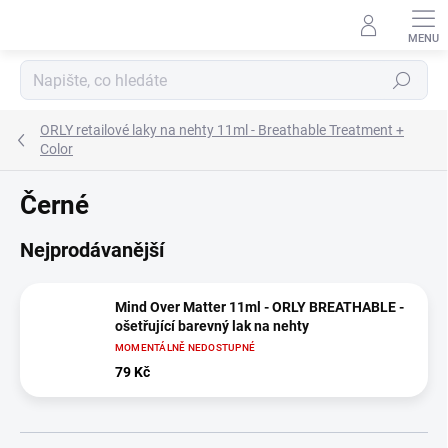
Přejít
na
obsah
Hledat
ORLY retailové laky na nehty 11ml - Breathable Treatment +
Color
Černé
Nejprodávanější
Mind Over Matter 11ml - ORLY BREATHABLE -
ošetřující barevný lak na nehty
MOMENTÁLNĚ NEDOSTUPNÉ
79 Kč