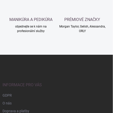
k
y
v
ý
MANIKÚRA A PEDIKÚRA
PRÉMIOVÉ ZNAČKY
p
i
objednejte se k nám na
Morgan Taylor, Gelish, Alessandra,
s
profesionální služby
ORLY
u
Z
á
p
a
t
í
INFORMACE PRO VÁS
GDPR
O nás
Doprava a platby