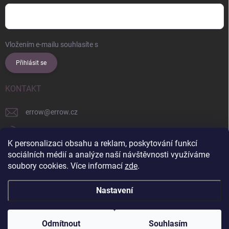
Vložením e-mailu souhlasíte s
podmínkami ochrany osobních údajů
Přihlásit se
KONTAKT
errow
@
errow.cz
+421 911 479 761
K personalizaci obsahu a reklam, poskytování funkcí
explore/locations/957228892/
sociálních médií a analýze naší návštěvnosti využíváme
soubory cookies. Více informací
zde
.
Nastavení
Copyright 2026
ERROW
. Všechna práva vyhrazena.
Upravit nastavení
cookies
Odmítnout
Souhlasím