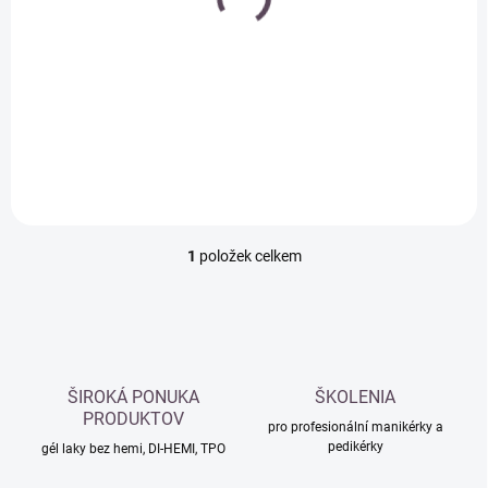
k
11ml - ORLY
t
BREATHABLE -
ů
ošetřující barevný lak
79 Kč
na nehty
Do košíku
1
položek celkem
O
v
l
á
d
a
c
ŠIROKÁ PONUKA
ŠKOLENIA
í
PRODUKTOV
p
pro profesionální manikérky a
pedikérky
r
gél laky bez hemi, DI-HEMI, TPO
v