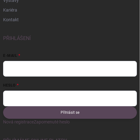
Výstavy
Kariéra
Kontakt
PŘIHLÁŠENÍ
E-MAIL
HESLO
Přihlásit se
Nová registrace
Zapomenuté heslo