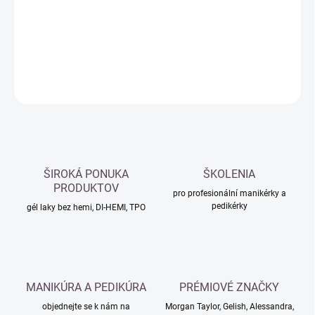
−
+
Přidat do košíku
DETAILNÍ INFORMACE
ZEPTAT SE
HLÍDAT
ŠIROKÁ PONUKA
ŠKOLENIA
PRODUKTOV
pro profesionální manikérky a
pedikérky
gél laky bez hemi, DI-HEMI, TPO
MANIKÚRA A PEDIKÚRA
PRÉMIOVÉ ZNAČKY
objednejte se k nám na
Morgan Taylor, Gelish, Alessandra,