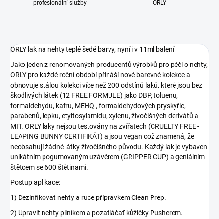
profesionální služby
ORLY
ORLY lak na nehty teplé šedé barvy, nyní i v 11ml balení.
Jako jeden z renomovaných producentů výrobků pro péči o nehty,
ORLY pro každé roční období přináší nové barevné kolekce a
obnovuje stálou kolekci více než 200 odstínů laků, které jsou bez
škodlivých látek (12 FREE FORMULE) jako DBP, toluenu,
formaldehydu, kafru, MEHQ , formaldehydových pryskyřic,
parabenů, lepku, etyltosylamidu, xylenu, živočišných derivátů a
MIT. ORLY laky nejsou testovány na zvířatech (CRUELTY FREE -
LEAPING BUNNY CERTIFIKÁT) a jsou vegan což znamená, že
neobsahují žádné látky živočišného původu. Každý lak je vybaven
unikátním pogumovaným uzávěrem (GRIPPER CUP) a geniálním
štětcem se 600 štětinami.
Postup aplikace:
1) Dezinfikovat nehty a ruce přípravkem Clean Prep.
2) Upravit nehty pilníkem a pozatláčať kůžičky Pusherem.