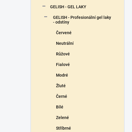
n
GELISH - GEL LAKY
í
p
GELISH - Profesionální gel laky
a
- odstíny
n
Červené
e
l
Neutrální
Růžové
Fialové
Modré
Žluté
Černé
Bílé
Zelené
Stříbrné