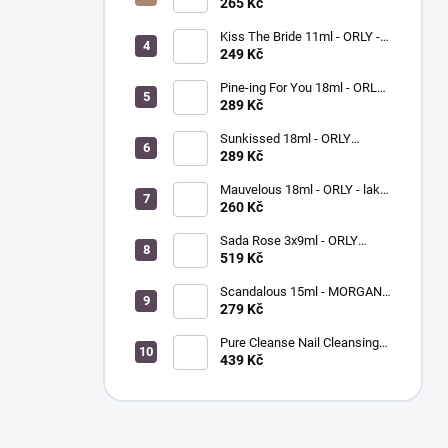
BREATHABLE - ošetřující lak
265 Kč
na nehty
Kiss The Bride 11ml - ORLY -
lak na nehty
249 Kč
Pine-ing For You 18ml - ORLY
BREATHABLE - ošetřující
289 Kč
barevný lak na nehty
Sunkissed 18ml - ORLY
BREATHABLE - ošetřující
289 Kč
barevný lak na nehty
Mauvelous 18ml - ORLY - lak
na nehty
260 Kč
Sada Rose 3x9ml - ORLY
FRENCH MANICURE - sada
519 Kč
laků na nehty
Scandalous 15ml - MORGAN
TAYLOR - lak na nehty
279 Kč
Pure Cleanse Nail Cleansing
Spray 120ml - MORGAN
439 Kč
TAYLOR - čistič nehtů a
nástrojů