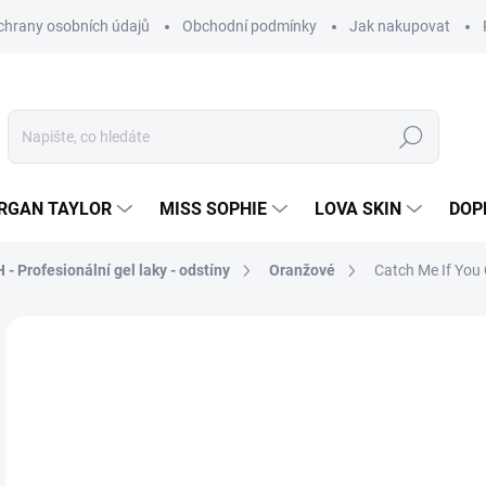
hrany osobních údajů
Obchodní podmínky
Jak nakupovat
Hledat
RGAN TAYLOR
MISS SOPHIE
LOVA SKIN
DOP
- Profesionální gel laky - odstíny
Oranžové
Catch Me If You 
Neohodnoceno
Podrobnosti hodnocení
8
205
Měr
MO