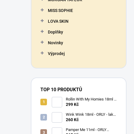
MISS SOPHIE
LOVA SKIN
Doplňky
Novinky
Výprodej
TOP 10 PRODUKTŮ
Rollin With My Homies 18ml -
ORLY - lak na nehty
299 Kč
Wink Wink 18ml - ORLY - lak
na nehty
260 Kč
Pamper Me 11ml - ORLY