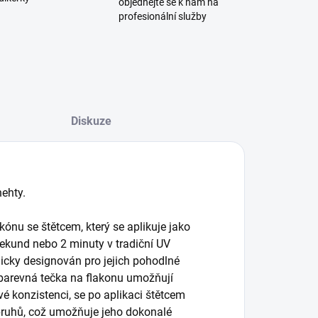
objednejte se k nám na
profesionální služby
Diskuze
ehty.
kónu se štětcem, který se aplikuje jako
sekund nebo 2 minuty v tradiční UV
micky designován pro jejich pohodlné
 barevná tečka na flakonu umožňují
vé konzistenci, se po aplikaci štětcem
 pruhů, což umožňuje jeho dokonalé