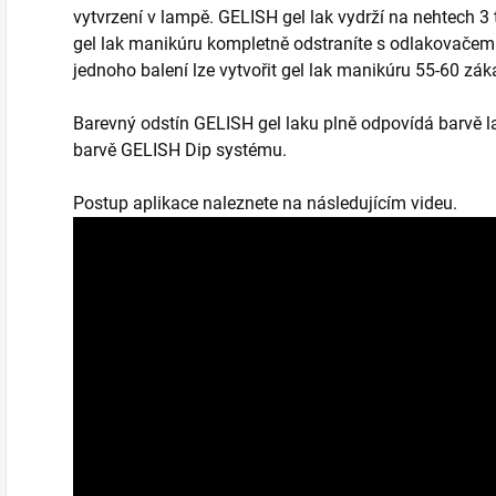
vytvrzení v lampě. GELISH gel lak vydrží na nehtech 3
gel lak manikúru kompletně odstraníte s odlakovačem 
jednoho balení lze vytvořit gel lak manikúru 55-60 záka
Barevný odstín GELISH gel laku plně odpovídá barvě l
barvě GELISH Dip systému.
Postup aplikace naleznete na následujícím videu.