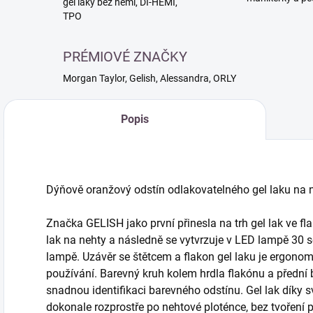
gél laky bez hemi, DI-HEMI,
TPO
PRÉMIOVÉ ZNAČKY
Morgan Taylor, Gelish, Alessandra, ORLY
Popis
Dýňově oranžový odstín odlakovatelného gel laku na n
Značka GELISH jako první přinesla na trh gel lak ve fla
lak na nehty a následně se vytvrzuje v LED lampě 30 
lampě. Uzávěr se štětcem a flakon gel laku je ergono
používání. Barevný kruh kolem hrdla flakónu a přední
snadnou identifikaci barevného odstínu. Gel lak díky s
dokonale rozprostře po nehtové ploténce, bez tvoření