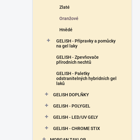
Zlaté
Oranžové
Hnědé
GELISH - Přípravky a pomůcky
na gel laky
GELISH - Zpevňovače
přírodních nechtů
GELISH - Paletky
odstranitelných hybridních gel
laků
GELISH DOPLŇKY
GELISH - POLYGEL
GELISH - LED/UV GELY
GELISH - CHROME STIX
MORGAN TAYLOR