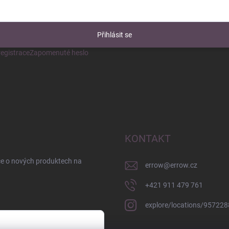
Přihlásit se
egistrace
Zapomenuté heslo
KONTAKT
ce o nových produktech na
errow
@
errow.cz
+421 911 479 761
explore/locations/95722