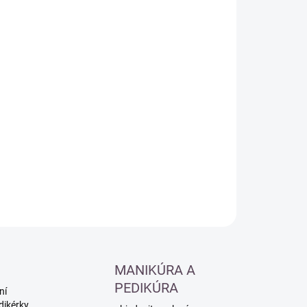
:
−
+
Přidat do košíku
ILNÍ INFORMACE
ZEPTAT SE
HLÍDAT
MANIKÚRA A
PEDIKÚRA
ní
dikérky