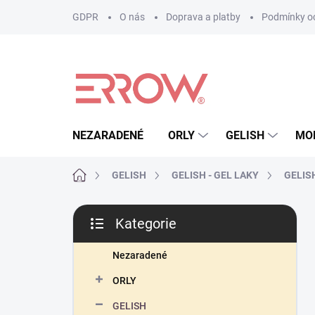
Přejít
GDPR
O nás
Doprava a platby
Podmínky oc
na
obsah
NEZARADENÉ
ORLY
GELISH
MO
Domů
GELISH
GELISH - GEL LAKY
GELISH 
P
Kategorie
o
Přeskočit
s
kategorie
t
Nezaradené
r
ORLY
a
n
GELISH