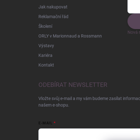
Jak nakupovat
Reklamační řád
Školení
Nová r
ORLY v Marionnaud a Rossmann
Výstavy
Kariéra
Kontakt
ODEBÍRAT NEWSLETTER
Vložte svůj e-mail a my vám budeme zasílat informa
našem e-shopu.
E-MAIL