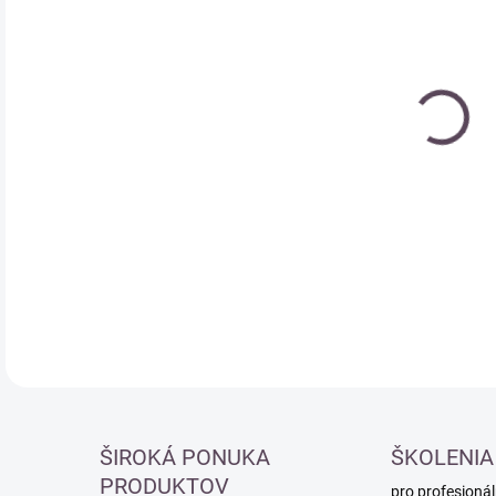
Měr
MO
cena
DETA
ŠIROKÁ PONUKA
ŠKOLENIA
PRODUKTOV
pro profesionál