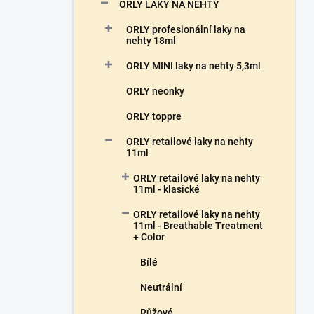
n
ORLY LAKY NA NEHTY
n
ORLY profesionální laky na
í
nehty 18ml
p
a
ORLY MINI laky na nehty 5,3ml
n
ORLY neonky
e
l
ORLY toppre
ORLY retailové laky na nehty
11ml
ORLY retailové laky na nehty
11ml - klasické
ORLY retailové laky na nehty
11ml - Breathable Treatment
+ Color
Bílé
Neutrální
Růžové