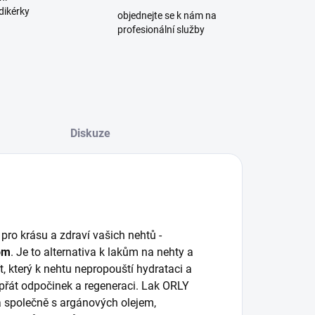
dikérky
objednejte se k nám na
profesionální služby
Diskuze
pro krásu a zdraví vašich nehtů -
nom
. Je to alternativa k lakům na nehty a
ít, který k nehtu nepropouští hydrataci a
přát odpočinek a regeneraci. Lak ORLY
a společně s argánových olejem,