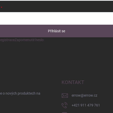
Přihlásit se
egistrace
Zapomenuté heslo
KONTAKT
ce o nových produktech na
errow
@
errow.cz
+421 911 479 761