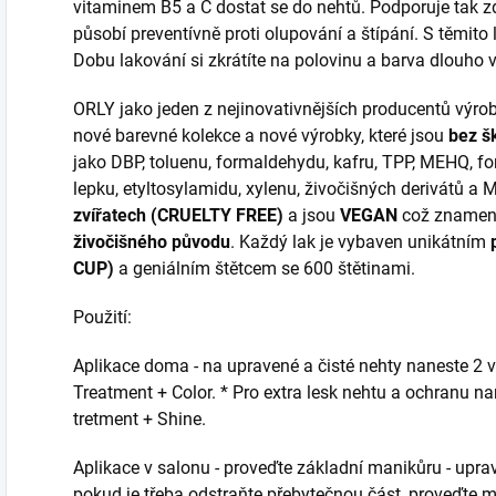
vitaminem B5 a C dostat se do nehtů. Podporuje tak zd
působí preventívně proti olupování a štípání. S těmito 
Dobu lakování si zkrátíte na polovinu a barva dlouho v
ORLY jako jeden z nejinovativnějších producentů výrob
nové barevné kolekce a nové výrobky, které jsou
bez š
jako DBP, toluenu, formaldehydu, kafru, TPP, MEHQ, f
lepku, etyltosylamidu, xylenu, živočišných derivátů a 
zvířatech (CRUELTY FREE)
a jsou
VEGAN
což znamen
živočišného původu
. Každý lak je vybaven unikátním
CUP)
a geniálním štětcem se 600 štětinami.
Použití:
Aplikace doma - na upravené a čisté nehty naneste 2 
Treatment + Color. * Pro extra lesk nehtu a ochranu n
tretment + Shine.
Aplikace v salonu - proveďte základní manikůru - uprav
pokud je třeba odstraňte přebytečnou část, proveďte m