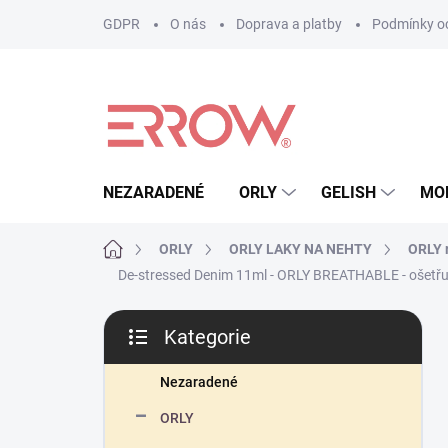
Přejít
GDPR
O nás
Doprava a platby
Podmínky oc
na
obsah
NEZARADENÉ
ORLY
GELISH
MO
Domů
ORLY
ORLY LAKY NA NEHTY
ORLY r
De-stressed Denim 11ml - ORLY BREATHABLE - ošetřují
P
Kategorie
o
Přeskočit
s
kategorie
t
Nezaradené
r
ORLY
a