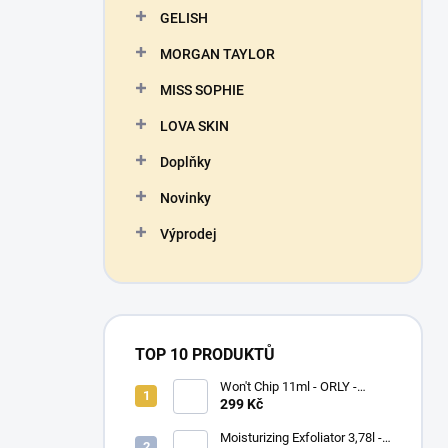
GELISH
MORGAN TAYLOR
MISS SOPHIE
LOVA SKIN
Doplňky
Novinky
Výprodej
TOP 10 PRODUKTŮ
Won't Chip 11ml - ORLY -
vrchní vrstva proti olupování
299 Kč
barevného laku
Moisturizing Exfoliator 3,78l -