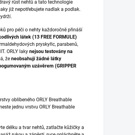
ravý růst nehtů a tato technologie
laky již nepotřebujete nadlak a podlak.
ydrží.
ků pro péči o nehty každoročně přináší
kodlivých látek (13 FREE FORMULE)
ormaldehydových pryskyřic, parabenů,
MIT. ORLY laky
nejsou testovány na
á, že
neobsahují žádné látky
pogumovaným uzávěrem (GRIPPER
vrstvy oblíbeného ORLY Breathable
aneste jednu vrstvu ORLY Breathable
te délku a tvar nehtů, zatlačte kůžičky a
asáž rukou a zápěstí, ruce opláchněte a