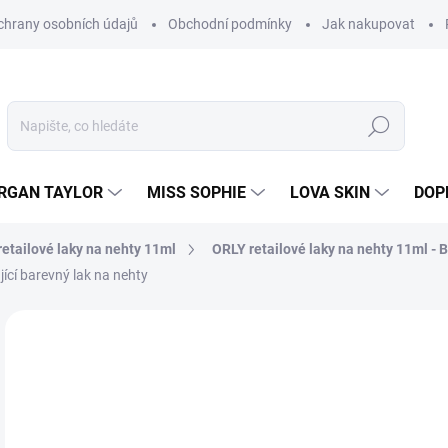
hrany osobních údajů
Obchodní podmínky
Jak nakupovat
Hledat
RGAN TAYLOR
MISS SOPHIE
LOVA SKIN
DOP
etailové laky na nehty 11ml
ORLY retailové laky na nehty 11ml - 
cí barevný lak na nehty
Neohodnoceno
Podrobnosti hodnocení
2
65,