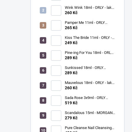
Wink Wink 18ml - ORLY - lak
na nehty
260 Kč
Pamper Me 11ml - ORLY
BREATHABLE - ošetřující lak
265 Kč
na nehty
Kiss The Bride 11ml - ORLY -
lak na nehty
249 Kč
Pine-ing For You 18ml - ORLY
BREATHABLE - ošetřující
289 Kč
barevný lak na nehty
Sunkissed 18ml - ORLY
BREATHABLE - ošetřující
289 Kč
barevný lak na nehty
Mauvelous 18ml - ORLY - lak
na nehty
260 Kč
Sada Rose 3x9ml - ORLY
FRENCH MANICURE - sada
519 Kč
laků na nehty
Scandalous 15ml - MORGAN
TAYLOR - lak na nehty
279 Kč
Pure Cleanse Nail Cleansing