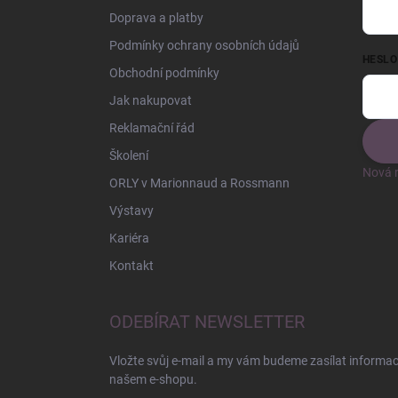
Doprava a platby
Podmínky ochrany osobních údajů
HESLO
Obchodní podmínky
Jak nakupovat
Reklamační řád
Školení
Nová r
ORLY v Marionnaud a Rossmann
Výstavy
Kariéra
Kontakt
ODEBÍRAT NEWSLETTER
Vložte svůj e-mail a my vám budeme zasílat informa
našem e-shopu.