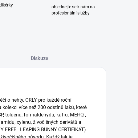
dikérky
objednejte se k nám na
profesionální služby
Diskuze
či o nehty, ORLY pro každé roční
kolekci více než 200 odstínů laků, které
, toluenu, formaldehydu, kafru, MEHQ ,
lamidu, xylenu, živočišných derivátů a
ELTY FREE - LEAPING BUNNY CERTIFIKÁT)
živočišného původu. Každý lak je