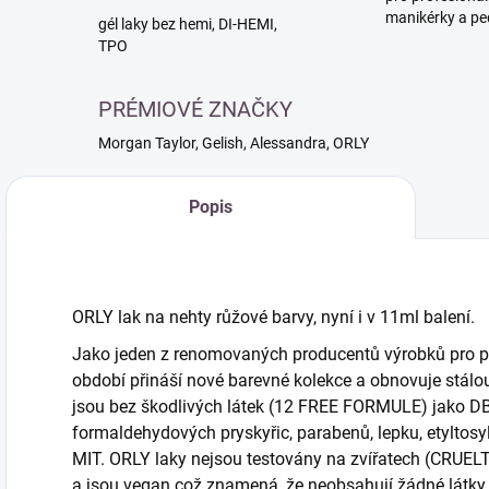
manikérky a pe
gél laky bez hemi, DI-HEMI,
TPO
PRÉMIOVÉ ZNAČKY
Morgan Taylor, Gelish, Alessandra, ORLY
Popis
ORLY lak na nehty
růžové barvy, nyní i v 11ml balení.
Jako jeden z renomovaných producentů výrobků pro pé
období přináší nové barevné kolekce a obnovuje stálou 
jsou bez škodlivých látek (12 FREE FORMULE) jako DBP
formaldehydových pryskyřic, parabenů, lepku, etyltosy
MIT. ORLY laky nejsou testovány na zvířatech (CRU
a jsou vegan což znamená, že neobsahují žádné látky 