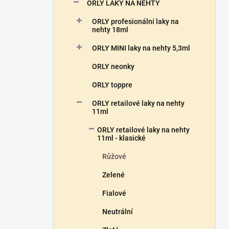
n
ORLY LAKY NA NEHTY
n
ORLY profesionální laky na
í
nehty 18ml
p
a
ORLY MINI laky na nehty 5,3ml
n
ORLY neonky
e
l
ORLY toppre
ORLY retailové laky na nehty
11ml
ORLY retailové laky na nehty
11ml - klasické
Růžové
Zelené
Fialové
Neutrální