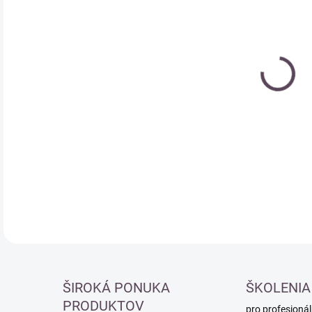
Měr
MO
cena
DETA
ŠIROKÁ PONUKA
ŠKOLENIA
PRODUKTOV
pro profesionál