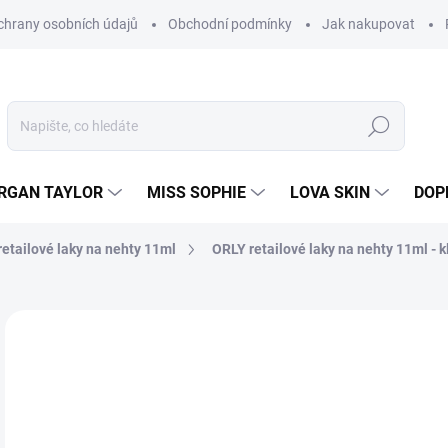
hrany osobních údajů
Obchodní podmínky
Jak nakupovat
Hledat
RGAN TAYLOR
MISS SOPHIE
LOVA SKIN
DOP
etailové laky na nehty 11ml
ORLY retailové laky na nehty 11ml - k
Neohodnoceno
Podrobnosti hodnocení
2
205