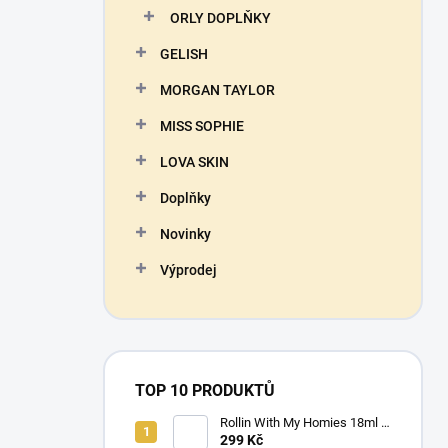
ORLY DOPLŇKY
GELISH
MORGAN TAYLOR
MISS SOPHIE
LOVA SKIN
Doplňky
Novinky
Výprodej
TOP 10 PRODUKTŮ
Rollin With My Homies 18ml -
ORLY - lak na nehty
299 Kč