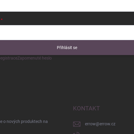
Přihlásit se
egistrace
Zapomenuté heslo
KONTAKT
ce o nových produktech na
errow
@
errow.cz