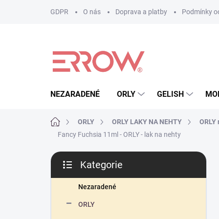
Přejít
GDPR
O nás
Doprava a platby
Podmínky oc
na
obsah
NEZARADENÉ
ORLY
GELISH
MO
Domů
ORLY
ORLY LAKY NA NEHTY
ORLY r
Fancy Fuchsia 11ml - ORLY - lak na nehty
P
Kategorie
o
Přeskočit
s
kategorie
t
Nezaradené
r
ORLY
a