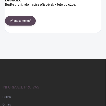
Buďte první, kdo napíše příspěvek k této položce.
Přidat komentář
Z
á
p
a
t
í
INFORMACE PRO VÁS
GDPR
O nás