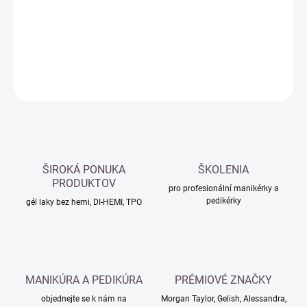
−
+
Přidat do košíku
DETAILNÍ INFORMACE
ZEPTAT SE
HLÍDAT
ŠIROKÁ PONUKA
ŠKOLENIA
PRODUKTOV
pro profesionální manikérky a
pedikérky
gél laky bez hemi, DI-HEMI, TPO
MANIKÚRA A PEDIKÚRA
PRÉMIOVÉ ZNAČKY
objednejte se k nám na
Morgan Taylor, Gelish, Alessandra,