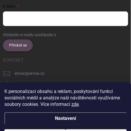
E-MAIL
Vložením e-mailu souhlasíte s
podmínkami ochrany osobních údajů
Přihlásit se
KONTAKT
errow
@
errow.cz
+421 911 479 761
K personalizaci obsahu a reklam, poskytování funkcí
explore/locations/957228892/
sociálních médií a analýze naší návštěvnosti využíváme
soubory cookies. Více informací
zde
.
Nastavení
Copyright 2026
ERROW
. Všechna práva vyhrazena.
Upravit nastavení