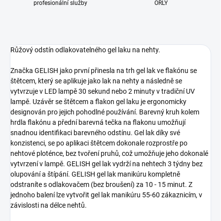
profesionální služby
ORLY
Růžový odstín odlakovatelného gel laku na nehty.
Značka GELISH jako první přinesla na trh gel lak ve flakónu se
štětcem, který se aplikuje jako lak na nehty a následně se
vytvrzuje v LED lampě 30 sekund nebo 2 minuty v tradiční UV
lampě. Uzávěr se štětcem a flakon gel laku je ergonomicky
designován pro jejich pohodlné používání. Barevný kruh kolem
hrdla flakónu a přední barevná tečka na flakonu umožňují
snadnou identifikaci barevného odstínu. Gel lak díky své
konzistenci, se po aplikaci štětcem dokonale rozprostře po
nehtové ploténce, bez tvoření pruhů, což umožňuje jeho dokonalé
vytvrzení v lampě. GELISH gel lak vydrží na nehtech 3 týdny bez
olupování a štípání. GELISH gel lak manikúru kompletně
odstraníte s odlakovačem (bez broušení) za 10 - 15 minut. Z
jednoho balení lze vytvořit gel lak manikúru 55-60 zákaznicím, v
závislosti na délce nehtů.