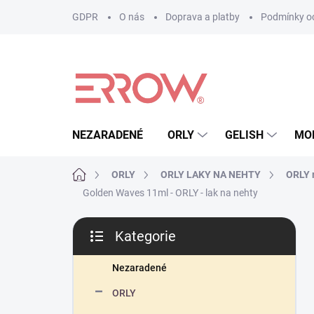
Přejít
GDPR
O nás
Doprava a platby
Podmínky oc
na
obsah
NEZARADENÉ
ORLY
GELISH
MO
Domů
ORLY
ORLY LAKY NA NEHTY
ORLY r
Golden Waves 11ml - ORLY - lak na nehty
P
Kategorie
o
Přeskočit
s
kategorie
t
Nezaradené
r
ORLY
a