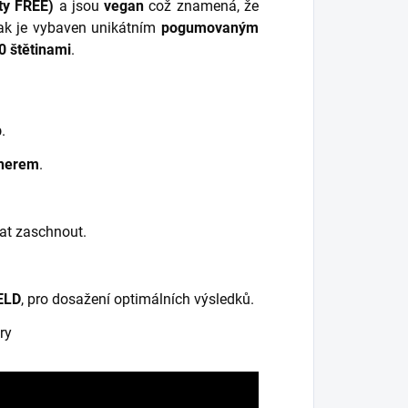
ty FREE)
a jsou
vegan
což znamená, že
lak je vybaven unikátním
pogumovaným
0 štětinami
.
p
.
herem
.
at zaschnout.
ELD
, pro dosažení optimálních výsledků.
ry