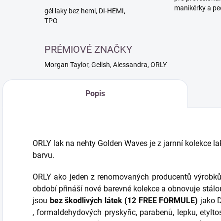
manikérky a pe
gél laky bez hemi, DI-HEMI,
TPO
PRÉMIOVÉ ZNAČKY
Morgan Taylor, Gelish, Alessandra, ORLY
Popis
ORLY lak na nehty Golden Waves je z jarnní kolekce
barvu.
ORLY ako jeden z renomovaných producentů výrobků 
období přináší nové barevné kolekce a obnovuje stálou
jsou
bez škodlivých látek (12 FREE FORMULE)
jako D
, formaldehydových pryskyřic, parabenů, lepku, etylto