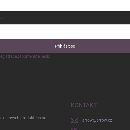
Přihlásit se
egistrace
Zapomenuté heslo
KONTAKT
ce o nových produktech na
errow
@
errow.cz