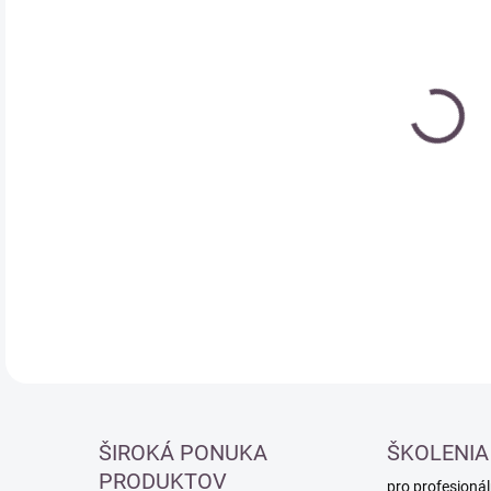
Měr
MO
cena
DETA
ŠIROKÁ PONUKA
ŠKOLENIA
PRODUKTOV
pro profesionál