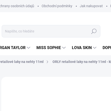
hrany osobních údajů
Obchodní podmínky
Jak nakupovat
Hledat
RGAN TAYLOR
MISS SOPHIE
LOVA SKIN
DOP
etailové laky na nehty 11ml
ORLY retailové laky na nehty 11ml - k
Neohodnoceno
Podrobnosti hodnocení
2
205