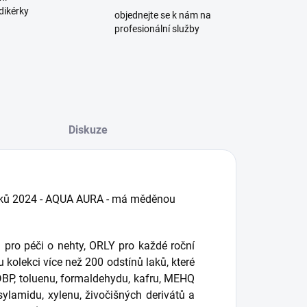
dikérky
objednejte se k nám na
profesionální služby
Diskuze
 laků 2024 - AQUA AURA - má měděnou
pro péči o nehty, ORLY pro každé roční
 kolekci více než 200 odstínů laků, které
BP, toluenu, formaldehydu, kafru, MEHQ
sylamidu, xylenu, živočišných derivátů a