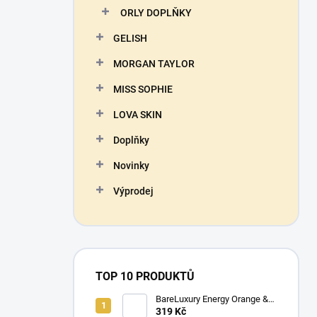
ORLY DOPLŇKY
GELISH
MORGAN TAYLOR
MISS SOPHIE
LOVA SKIN
Doplňky
Novinky
Výprodej
TOP 10 PRODUKTŮ
BareLuxury Energy Orange &
Lemongrass Lotion 240ml -
319 Kč