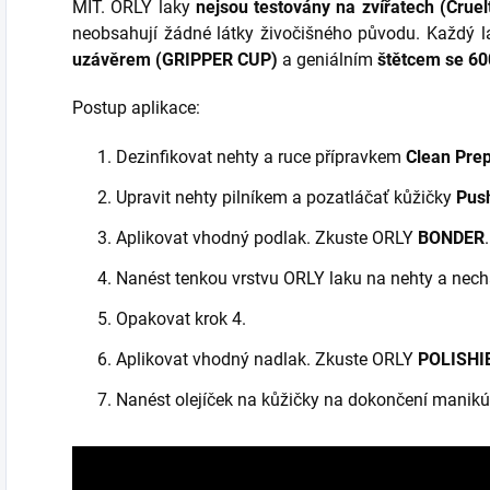
MIT. ORLY laky
nejsou testovány na zvířatech (Cruel
neobsahují žádné látky živočišného původu. Každý 
uzávěrem (GRIPPER CUP)
a geniálním
štětcem se 60
Postup aplikace:
Dezinfikovat nehty a ruce přípravkem
Clean Pre
Upravit nehty pilníkem a pozatláčať kůžičky
Pus
Aplikovat vhodný podlak. Zkuste ORLY
BONDER
.
Nanést tenkou vrstvu ORLY laku na nehty a nech
Opakovat krok 4.
Aplikovat vhodný nadlak. Zkuste ORLY
POLISHI
Nanést olejíček na kůžičky na dokončení manikú