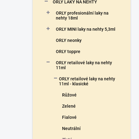
n
ORLY LAKY NA NEHTY
n
ORLY profesionální laky na
í
nehty 18ml
p
a
ORLY MINI laky na nehty 5,3ml
n
ORLY neonky
e
l
ORLY toppre
ORLY retailové laky na nehty
11ml
ORLY retailové laky na nehty
11ml - klasické
Růžové
Zelené
Fialové
Neutrální