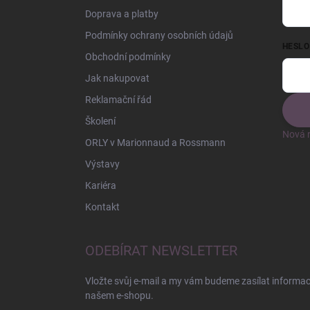
Doprava a platby
Podmínky ochrany osobních údajů
HESLO
Obchodní podmínky
Jak nakupovat
Reklamační řád
Školení
Nová r
ORLY v Marionnaud a Rossmann
Výstavy
Kariéra
Kontakt
ODEBÍRAT NEWSLETTER
Vložte svůj e-mail a my vám budeme zasílat informa
našem e-shopu.