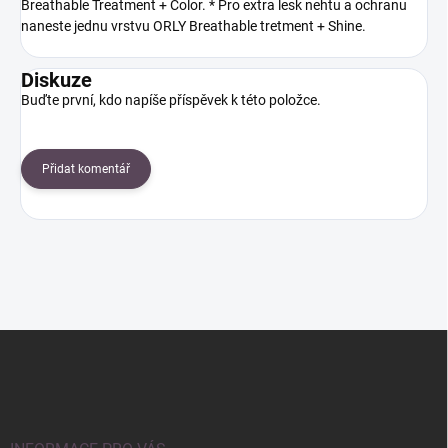
Breathable Treatment + Color. * Pro extra lesk nehtu a ochranu
naneste jednu vrstvu ORLY Breathable tretment + Shine.
Diskuze
Buďte první, kdo napíše příspěvek k této položce.
Přidat komentář
Z
á
p
a
t