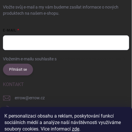
Vložte svůj e-mail a my vám budeme zasílat informace o nových
produktech na našem e-shopu.
E-MAIL
Vložením e-mailu souhlasíte s
podmínkami ochrany osobních údajů
Přihlásit se
KONTAKT
errow
@
errow.cz
+421 911 479 761
K personalizaci obsahu a reklam, poskytování funkcí
explore/locations/957228892/
sociálních médií a analýze naší návštěvnosti využíváme
soubory cookies. Více informací
zde
.