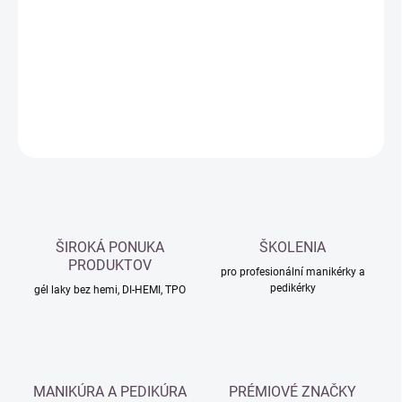
cena:
−
+
Přidat do košíku
DETAILNÍ INFORMACE
ZEPTAT SE
HLÍDAT
ŠIROKÁ PONUKA
ŠKOLENIA
PRODUKTOV
pro profesionální manikérky a
pedikérky
gél laky bez hemi, DI-HEMI, TPO
MANIKÚRA A PEDIKÚRA
PRÉMIOVÉ ZNAČKY