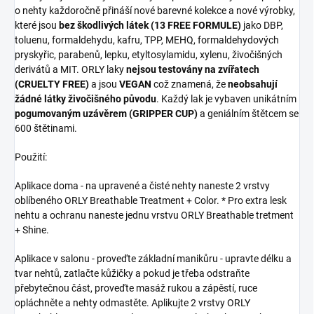
o nehty každoročně přináší nové barevné kolekce a nové výrobky,
které jsou
bez škodlivých látek (13 FREE FORMULE)
jako DBP,
toluenu, formaldehydu, kafru, TPP, MEHQ, formaldehydových
pryskyřic, parabenů, lepku, etyltosylamidu, xylenu, živočišných
derivátů a MIT. ORLY laky
nejsou testovány na zvířatech
(CRUELTY FREE)
a jsou
VEGAN
což znamená, že
neobsahují
žádné látky živočišného původu
. Každý lak je vybaven unikátním
pogumovaným uzávěrem (GRIPPER CUP)
a geniálním štětcem se
600 štětinami.
Použití:
Aplikace doma - na upravené a čisté nehty naneste 2 vrstvy
oblíbeného ORLY Breathable Treatment + Color. * Pro extra lesk
nehtu a ochranu naneste jednu vrstvu ORLY Breathable tretment
+ Shine.
Aplikace v salonu - proveďte základní manikůru - upravte délku a
tvar nehtů, zatlačte kůžičky a pokud je třeba odstraňte
přebytečnou část, proveďte masáž rukou a zápěstí, ruce
opláchněte a nehty odmastěte. Aplikujte 2 vrstvy ORLY