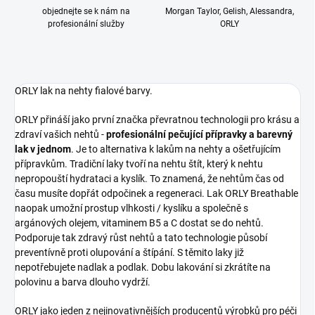
objednejte se k nám na
Morgan Taylor, Gelish, Alessandra,
profesionální služby
ORLY
ORLY lak na nehty fialové barvy.
ORLY přináší jako první značka převratnou technologii pro krásu a
zdraví vašich nehtů -
profesionální pečující přípravky a barevný
lak v jednom
. Je to alternativa k lakům na nehty a ošetřujícím
přípravkům. Tradiční laky tvoří na nehtu štít, který k nehtu
nepropouští hydrataci a kyslík. To znamená, že nehtům čas od
času musíte dopřát odpočinek a regeneraci. Lak ORLY Breathable
naopak umožní prostup vlhkosti / kyslíku a společně s
argánových olejem, vitaminem B5 a C dostat se do nehtů.
Podporuje tak zdravý růst nehtů a tato technologie působí
preventívně proti olupování a štípání. S těmito laky již
nepotřebujete nadlak a podlak. Dobu lakování si zkrátíte na
polovinu a barva dlouho vydrží.
ORLY jako jeden z nejinovativnějších producentů výrobků pro péči