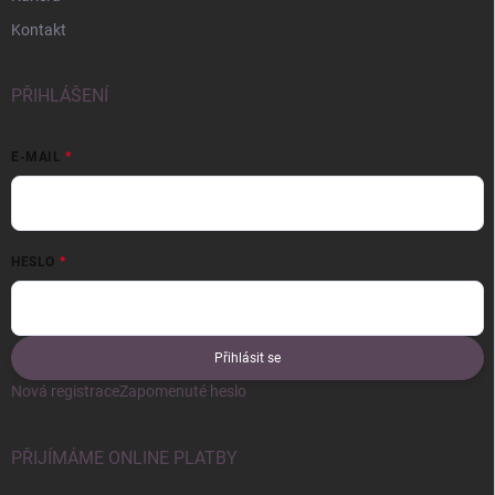
Kontakt
PŘIHLÁŠENÍ
E-MAIL
HESLO
Přihlásit se
Nová registrace
Zapomenuté heslo
PŘIJÍMÁME ONLINE PLATBY