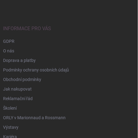
á
p
a
t
í
INFORMACE PRO VÁS
GDPR
O nás
Doprava a platby
Podmínky ochrany osobních údajů
Obchodní podmínky
Jak nakupovat
Reklamační řád
Školení
ORLY v Marionnaud a Rossmann
Výstavy
Kariéra