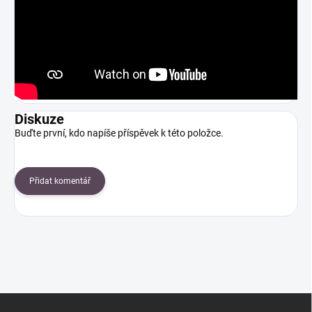
Diskuze
Buďte první, kdo napíše příspěvek k této položce.
Přidat komentář
Z