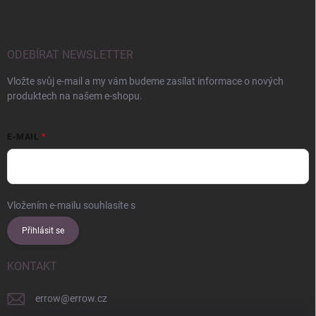
ODEBÍRAT NEWSLETTER
Vložte svůj e-mail a my vám budeme zasílat informace o nových
produktech na našem e-shopu.
E-MAIL
Vložením e-mailu souhlasíte s
podmínkami ochrany osobních údajů
Přihlásit se
KONTAKT
errow
@
errow.cz