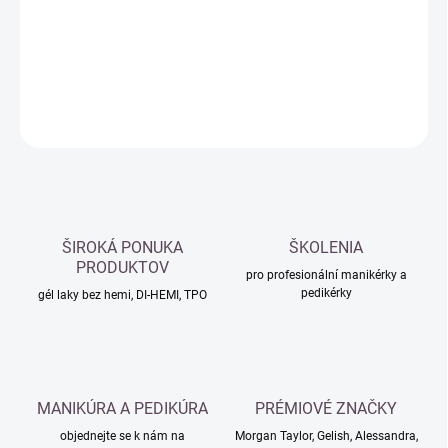
−
+
Přidat do košíku
DETAILNÍ INFORMACE
ZEPTAT SE
HLÍDAT
ŠIROKÁ PONUKA
ŠKOLENIA
PRODUKTOV
pro profesionální manikérky a
pedikérky
gél laky bez hemi, DI-HEMI, TPO
MANIKÚRA A PEDIKÚRA
PRÉMIOVÉ ZNAČKY
objednejte se k nám na
Morgan Taylor, Gelish, Alessandra,