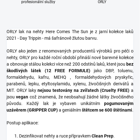
profesionální služby
ORLY
ORLY lak na nehty Here Comes The Sun je z jarní kolekce laků
2021 - Day Trippin - má šafránově žlutou barvu.
ORLY ako jeden z renomovaných producentů výrobků pro péči o
nehty, ORLY pro každé roční období přináší nové barevné kolekce
a obnovuje stálou kolekci více než 200 odstínů laků, které jsou
bez
škodlivých látek (12 FREE FORMULE)
jako DBP, toluenu,
formaldehydu, kafru, MEHQ , formaldehydových pryskyřic,
parabenů, lepku, etyltosylamidu, xylenu, živočišných derivátů a
MIT. ORLY laky
nejsou testovány na zvířatech (Cruelty FREE)
a
jsou
vegan
což znamená, že neobsahují žádné látky živočišného
původu. Každý lak je vybaven unikátním
pogumovaným
uzávěrem (GRIPPER CUP)
a geniálním
štětcem se 600 štětinami
.
Postup aplikace:
Dezinfikovat nehty a ruce přípravkem
Clean Prep
.