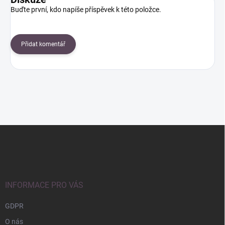
Buďte první, kdo napíše příspěvek k této položce.
Přidat komentář
Z
á
p
a
t
í
INFORMACE PRO VÁS
GDPR
O nás