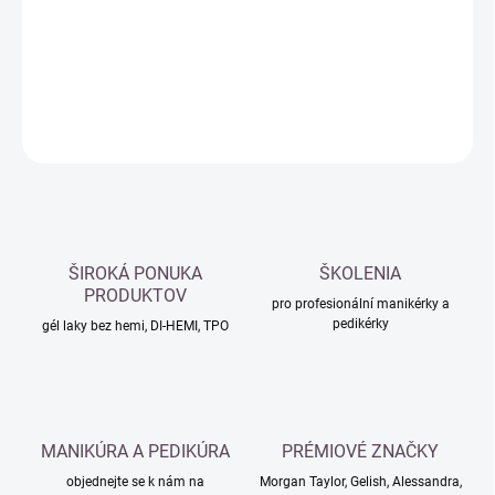
−
+
Přidat do košíku
DETAILNÍ INFORMACE
ZEPTAT SE
HLÍDAT
ŠIROKÁ PONUKA
ŠKOLENIA
PRODUKTOV
pro profesionální manikérky a
pedikérky
gél laky bez hemi, DI-HEMI, TPO
MANIKÚRA A PEDIKÚRA
PRÉMIOVÉ ZNAČKY
objednejte se k nám na
Morgan Taylor, Gelish, Alessandra,