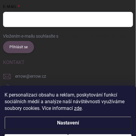
E-MAIL
Vložením e-mailu souhlasíte s
podmínkami ochrany osobních údajů
Přihlásit se
KONTAKT
errow
@
errow.cz
+421 911 479 761
K personalizaci obsahu a reklam, poskytování funkcí
explore/locations/957228892/
sociálních médií a analýze naší návštěvnosti využíváme
soubory cookies. Více informací
zde
.
Nastavení
Copyright 2026
ERROW
. Všechna práva vyhrazena.
Upravit nastavení