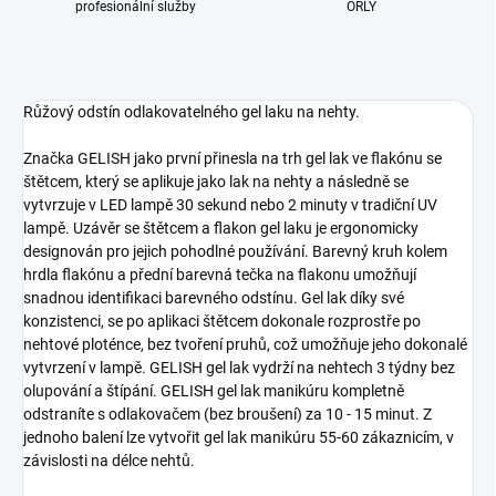
profesionální služby
ORLY
Růžový odstín odlakovatelného gel laku na nehty.
Značka GELISH jako první přinesla na trh gel lak ve flakónu se
štětcem, který se aplikuje jako lak na nehty a následně se
vytvrzuje v LED lampě 30 sekund nebo 2 minuty v tradiční UV
lampě. Uzávěr se štětcem a flakon gel laku je ergonomicky
designován pro jejich pohodlné používání. Barevný kruh kolem
hrdla flakónu a přední barevná tečka na flakonu umožňují
snadnou identifikaci barevného odstínu. Gel lak díky své
konzistenci, se po aplikaci štětcem dokonale rozprostře po
nehtové ploténce, bez tvoření pruhů, což umožňuje jeho dokonalé
vytvrzení v lampě. GELISH gel lak vydrží na nehtech 3 týdny bez
olupování a štípání. GELISH gel lak manikúru kompletně
odstraníte s odlakovačem (bez broušení) za 10 - 15 minut. Z
jednoho balení lze vytvořit gel lak manikúru 55-60 zákaznicím, v
závislosti na délce nehtů.