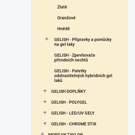
Zlaté
Oranžové
Hnědé
GELISH - Přípravky a pomůcky
na gel laky
GELISH - Zpevňovače
přírodních nechtů
GELISH - Paletky
odstranitelných hybridních gel
laků
GELISH DOPLŇKY
GELISH - POLYGEL
GELISH - LED/UV GELY
GELISH - CHROME STIX
MORGAN TAYLOR