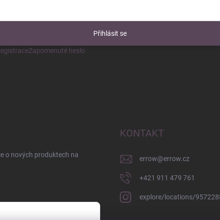
Přihlásit se
egistrace
Zapomenuté heslo
KONTAKT
ce o nových produktech na
errow
@
errow.cz
+421 911 479 761
explore/locations/95722