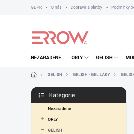
Přejít
GDPR
O nás
Doprava a platby
Podmínky oc
na
obsah
NEZARADENÉ
ORLY
GELISH
MO
Domů
GELISH
GELISH - GEL LAKY
GELISH 
P
Kategorie
o
Přeskočit
s
kategorie
t
Nezaradené
r
ORLY
a
n
GELISH