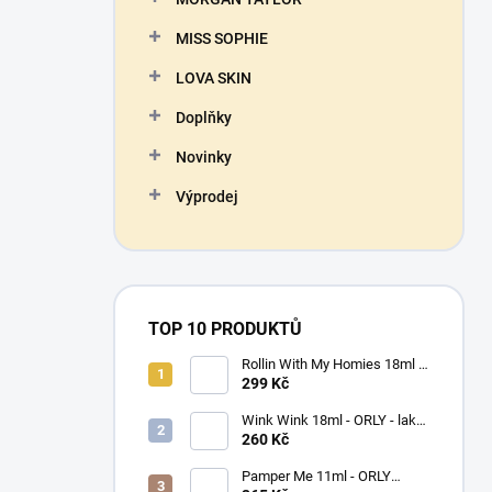
MISS SOPHIE
LOVA SKIN
Doplňky
Novinky
Výprodej
TOP 10 PRODUKTŮ
Rollin With My Homies 18ml -
ORLY - lak na nehty
299 Kč
Wink Wink 18ml - ORLY - lak
na nehty
260 Kč
Pamper Me 11ml - ORLY