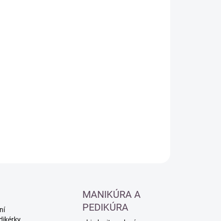
:
−
+
Přidat do košíku
ILNÍ INFORMACE
ZEPTAT SE
HLÍDAT
MANIKÚRA A
PEDIKÚRA
ní
dikérky