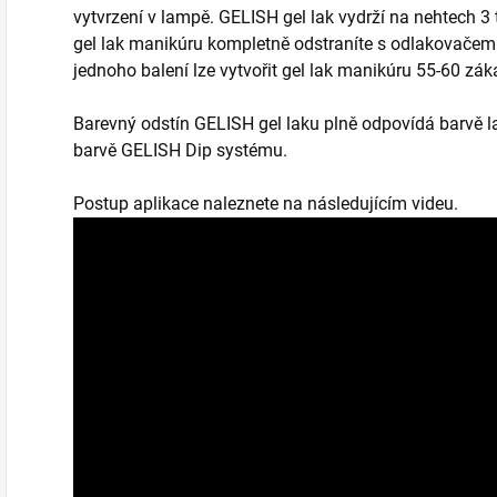
vytvrzení v lampě. GELISH gel lak vydrží na nehtech 3
gel lak manikúru kompletně odstraníte s odlakovačem 
jednoho balení lze vytvořit gel lak manikúru 55-60 záka
Barevný odstín GELISH gel laku plně odpovídá barvě l
barvě GELISH Dip systému.
Postup aplikace naleznete na následujícím videu.