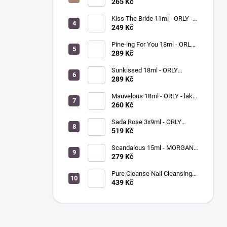
BREATHABLE - ošetřující lak
265 Kč
na nehty
Kiss The Bride 11ml - ORLY -
lak na nehty
249 Kč
Pine-ing For You 18ml - ORLY
BREATHABLE - ošetřující
289 Kč
barevný lak na nehty
Sunkissed 18ml - ORLY
BREATHABLE - ošetřující
289 Kč
barevný lak na nehty
Mauvelous 18ml - ORLY - lak
na nehty
260 Kč
Sada Rose 3x9ml - ORLY
FRENCH MANICURE - sada
519 Kč
laků na nehty
Scandalous 15ml - MORGAN
TAYLOR - lak na nehty
279 Kč
Pure Cleanse Nail Cleansing
Spray 120ml - MORGAN
439 Kč
TAYLOR - čistič nehtů a
nástrojů