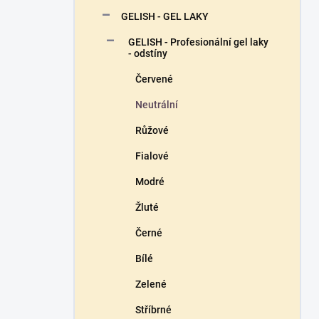
n
GELISH - GEL LAKY
í
p
GELISH - Profesionální gel laky
a
- odstíny
n
Červené
e
l
Neutrální
Růžové
Fialové
Modré
Žluté
Černé
Bílé
Zelené
Stříbrné