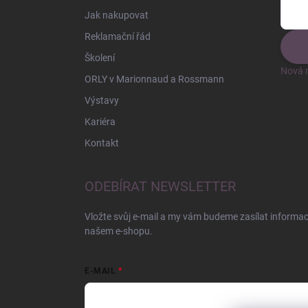
Jak nakupovat
Reklamační řád
Školení
Nová r
ORLY v Marionnaud a Rossmann
Výstavy
Kariéra
Kontakt
ODEBÍRAT NEWSLETTER
Vložte svůj e-mail a my vám budeme zasílat informa
našem e-shopu.
E-MAIL