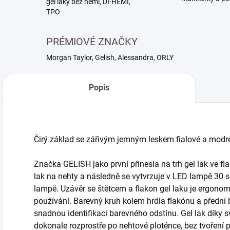
gél laky bez hemi, DI-HEMI,
TPO
PRÉMIOVÉ ZNAČKY
Morgan Taylor, Gelish, Alessandra, ORLY
Popis
Čirý základ se zářivým jemným leskem fialové a modré
Značka GELISH jako první přinesla na trh gel lak ve fla
lak na nehty a následně se vytvrzuje v LED lampě 30 
lampě. Uzávěr se štětcem a flakon gel laku je ergono
používání. Barevný kruh kolem hrdla flakónu a přední
snadnou identifikaci barevného odstínu. Gel lak díky s
dokonale rozprostře po nehtové ploténce, bez tvoření