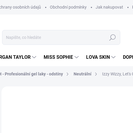
hrany osobních údajů
Obchodní podmínky
Jak nakupovat
Hledat
RGAN TAYLOR
MISS SOPHIE
LOVA SKIN
DOP
- Profesionální gel laky - odstíny
Neutrální
Izzy Wizzy, Let's
Neohodnoceno
Podrobnosti hodnocení
7
619
Měr
SK