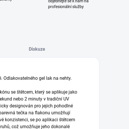
objednejte se k nám na
profesionální služby
Diskuze
. Odlakovatelného gel lak na nehty.
kónu se štětcem, který se aplikuje jako
sekund nebo 2 minuty v tradiční UV
micky designován pro jejich pohodlné
 barevná tečka na flakonu umožňují
vé konzistenci, se po aplikaci štětcem
 pruhů, což umožňuje jeho dokonalé