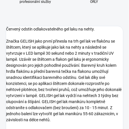
profesionální služby
ORLY
Červený odstín odlakovatelného gel laku na nehty.
Značka GELISH jako první přinesla na trh gel lak ve flakónu se
štětcem, který se aplikuje jako lak na nehty a následně se
vytvrzuje v LED lampě 30 sekund nebo 2 minuty v tradiční UV
lampě. Uzávěr se štětcem a flakon gel laku je ergonomicky
designován pro jejich pohodlné používání. Barevný kruh kolem
hrdla flakónu a přední barevná tečka na flakonu umožňují
snadnou identifikaci barevného odstínu. Gel lak díky své
konzistenci, se po aplikaci štětcem dokonale rozprostře po
nehtové ploténce, bez tvoření pruhů, což umožňuje jeho dokonalé
vytvrzení v lampě. GELISH gel lak vydrží na nehtech 3 týdny bez
olupování a štípání. GELISH gel lak manikúru kompletně
odstraníte s odlakovačem (bez broušení) za 10 - 15 minut. Z
jednoho balení lze vytvořit gel lak manikúru 55-60 zákaznicím, v
závislosti na délce nehtů.