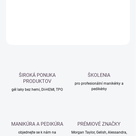
−
+
Přidat do košíku
DETAILNÍ INFORMACE
ZEPTAT SE
HLÍDAT
ŠIROKÁ PONUKA
ŠKOLENIA
PRODUKTOV
pro profesionální manikérky a
pedikérky
gél laky bez hemi, DI-HEMI, TPO
MANIKÚRA A PEDIKÚRA
PRÉMIOVÉ ZNAČKY
objednejte se k nám na
Morgan Taylor, Gelish, Alessandra,