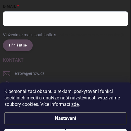
E-MAIL
Vložením e-mailu souhlasíte s
podmínkami ochrany osobních údajů
Přihlásit se
KONTAKT
errow
@
errow.cz
+421 911 479 761
K personalizaci obsahu a reklam, poskytování funkcí
explore/locations/957228892/
sociálních médií a analýze naší návštěvnosti využíváme
soubory cookies. Více informací
zde
.
Nastavení
Copyright 2026
ERROW
. Všechna práva vyhrazena.
Upravit nastavení