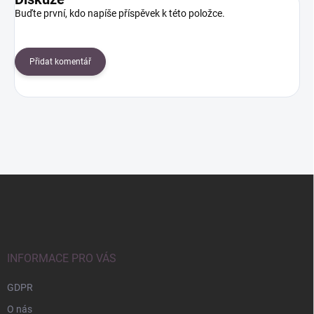
Buďte první, kdo napíše příspěvek k této položce.
Přidat komentář
Z
á
p
a
t
í
INFORMACE PRO VÁS
GDPR
O nás