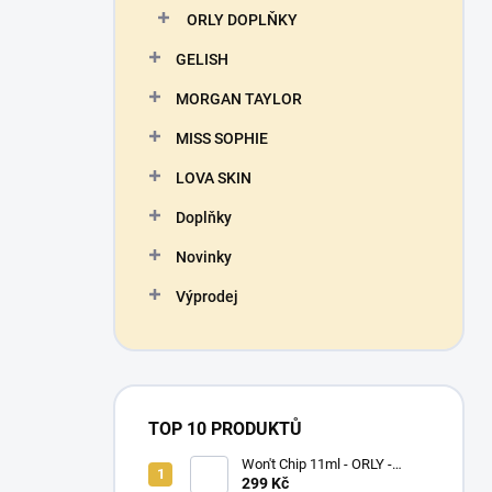
ORLY DOPLŇKY
GELISH
MORGAN TAYLOR
MISS SOPHIE
LOVA SKIN
Doplňky
Novinky
Výprodej
TOP 10 PRODUKTŮ
Won't Chip 11ml - ORLY -
vrchní vrstva proti olupování
299 Kč