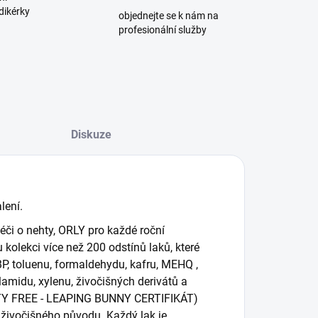
dikérky
objednejte se k nám na
profesionální služby
Diskuze
lení.
či o nehty, ORLY pro každé roční
kolekci více než 200 odstínů laků, které
, toluenu, formaldehydu, kafru, MEHQ ,
lamidu, xylenu, živočišných derivátů a
ELTY FREE - LEAPING BUNNY CERTIFIKÁT)
živočišného původu. Každý lak je