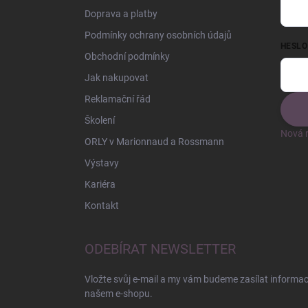
Doprava a platby
Podmínky ochrany osobních údajů
HESLO
Obchodní podmínky
Jak nakupovat
Reklamační řád
Školení
Nová r
ORLY v Marionnaud a Rossmann
Výstavy
Kariéra
Kontakt
ODEBÍRAT NEWSLETTER
Vložte svůj e-mail a my vám budeme zasílat informa
našem e-shopu.