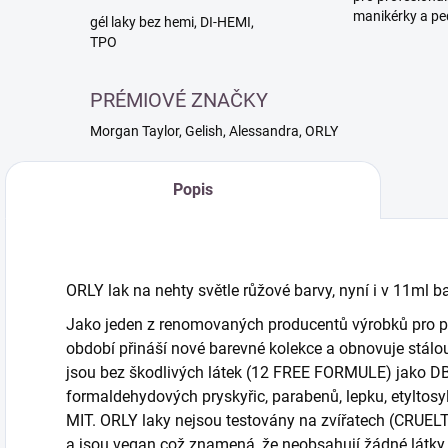
manikérky a pe
gél laky bez hemi, DI-HEMI,
TPO
PRÉMIOVÉ ZNAČKY
Morgan Taylor, Gelish, Alessandra, ORLY
Popis
ORLY lak na nehty světle růžové
barvy, nyní i v 11ml ba
Jako jeden z renomovaných producentů výrobků pro pé
období přináší nové barevné kolekce a obnovuje stálou 
jsou bez škodlivých látek (12 FREE FORMULE) jako DBP
formaldehydových pryskyřic, parabenů, lepku, etyltosy
MIT. ORLY laky nejsou testovány na zvířatech (CRU
a jsou vegan což znamená, že neobsahují žádné látky 