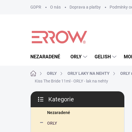
Přejít
GDPR
O nás
Doprava a platby
Podmínky oc
na
obsah
NEZARADENÉ
ORLY
GELISH
MO
Domů
ORLY
ORLY LAKY NA NEHTY
ORLY r
Kiss The Bride 11ml - ORLY - lak na nehty
P
Kategorie
o
Přeskočit
s
kategorie
t
Nezaradené
r
ORLY
a