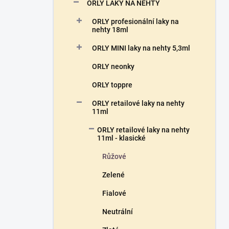
n
ORLY LAKY NA NEHTY
n
ORLY profesionální laky na
í
nehty 18ml
p
a
ORLY MINI laky na nehty 5,3ml
n
ORLY neonky
e
l
ORLY toppre
ORLY retailové laky na nehty
11ml
ORLY retailové laky na nehty
11ml - klasické
Růžové
Zelené
Fialové
Neutrální