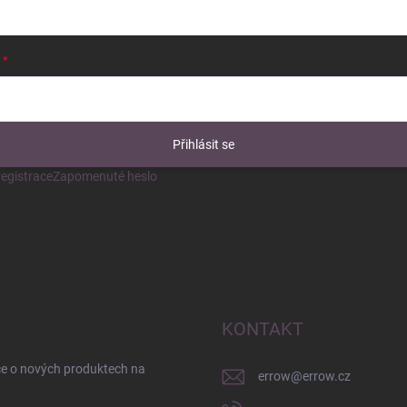
Přihlásit se
egistrace
Zapomenuté heslo
KONTAKT
ce o nových produktech na
errow
@
errow.cz