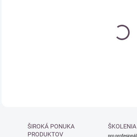
Měr
SK
cena
DETA
ŠIROKÁ PONUKA
ŠKOLENIA
PRODUKTOV
pro profesionál