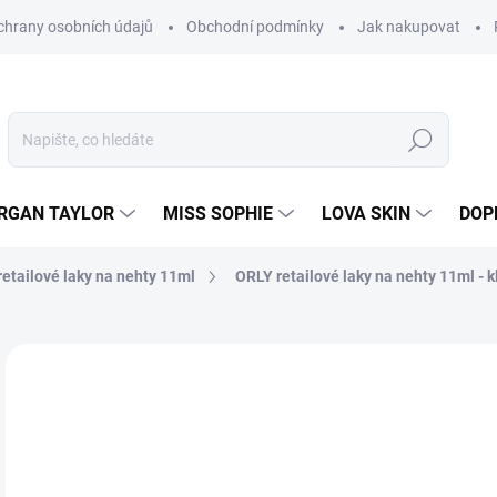
hrany osobních údajů
Obchodní podmínky
Jak nakupovat
Hledat
RGAN TAYLOR
MISS SOPHIE
LOVA SKIN
DOP
etailové laky na nehty 11ml
ORLY retailové laky na nehty 11ml - k
Neohodnoceno
Podrobnosti hodnocení
2
205