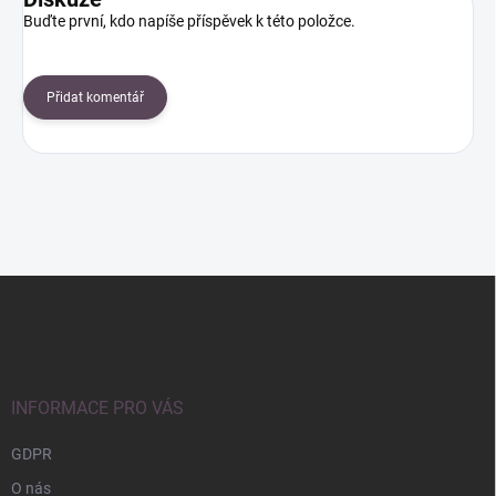
Buďte první, kdo napíše příspěvek k této položce.
Přidat komentář
Z
á
p
a
t
í
INFORMACE PRO VÁS
GDPR
O nás