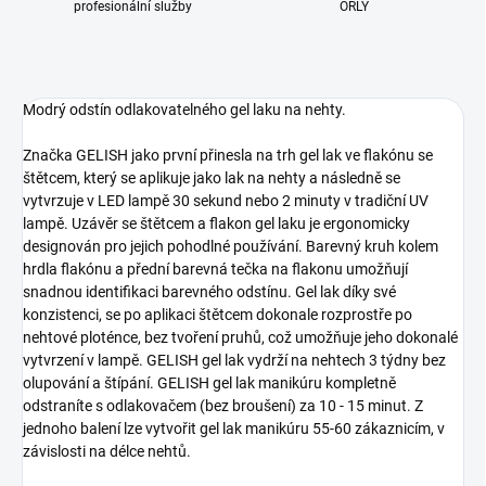
profesionální služby
ORLY
Modrý odstín odlakovatelného gel laku na nehty.
Značka GELISH jako první přinesla na trh gel lak ve flakónu se
štětcem, který se aplikuje jako lak na nehty a následně se
vytvrzuje v LED lampě 30 sekund nebo 2 minuty v tradiční UV
lampě. Uzávěr se štětcem a flakon gel laku je ergonomicky
designován pro jejich pohodlné používání. Barevný kruh kolem
hrdla flakónu a přední barevná tečka na flakonu umožňují
snadnou identifikaci barevného odstínu. Gel lak díky své
konzistenci, se po aplikaci štětcem dokonale rozprostře po
nehtové ploténce, bez tvoření pruhů, což umožňuje jeho dokonalé
vytvrzení v lampě. GELISH gel lak vydrží na nehtech 3 týdny bez
olupování a štípání. GELISH gel lak manikúru kompletně
odstraníte s odlakovačem (bez broušení) za 10 - 15 minut. Z
jednoho balení lze vytvořit gel lak manikúru 55-60 zákaznicím, v
závislosti na délce nehtů.