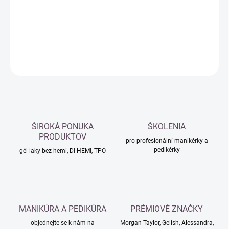
−
+
Přidat do košíku
DETAILNÍ INFORMACE
ZEPTAT SE
HLÍDAT
ŠIROKÁ PONUKA
ŠKOLENIA
PRODUKTOV
pro profesionální manikérky a
pedikérky
gél laky bez hemi, DI-HEMI, TPO
MANIKÚRA A PEDIKÚRA
PRÉMIOVÉ ZNAČKY
objednejte se k nám na
Morgan Taylor, Gelish, Alessandra,