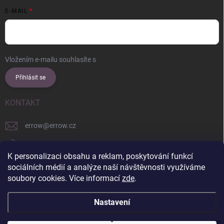
E-MAIL
Vložením e-mailu souhlasíte s
podmínkami ochrany osobních údajů
Přihlásit se
KONTAKT
errow
@
errow.cz
+421 911 479 761
K personalizaci obsahu a reklam, poskytování funkcí
explore/locations/957228892/
sociálních médií a analýze naší návštěvnosti využíváme
soubory cookies. Více informací
zde
.
Nastavení
Copyright 2026
ERROW
. Všechna práva vyhrazena.
Upravit nastavení