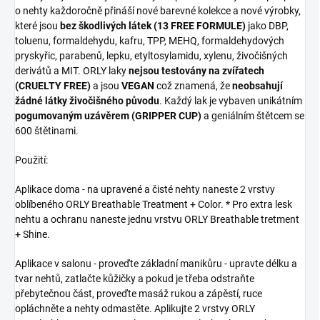
o nehty každoročně přináší nové barevné kolekce a nové výrobky,
které jsou
bez škodlivých látek (13 FREE FORMULE)
jako DBP,
toluenu, formaldehydu, kafru, TPP, MEHQ, formaldehydových
pryskyřic, parabenů, lepku, etyltosylamidu, xylenu, živočišných
derivátů a MIT. ORLY laky
nejsou testovány na zvířatech
(CRUELTY FREE)
a jsou
VEGAN
což znamená, že
neobsahují
žádné látky živočišného původu
. Každý lak je vybaven unikátním
pogumovaným uzávěrem (GRIPPER CUP)
a geniálním štětcem se
600 štětinami.
Použití:
Aplikace doma - na upravené a čisté nehty naneste 2 vrstvy
oblíbeného ORLY Breathable Treatment + Color. * Pro extra lesk
nehtu a ochranu naneste jednu vrstvu ORLY Breathable tretment
+ Shine.
Aplikace v salonu - proveďte základní manikůru - upravte délku a
tvar nehtů, zatlačte kůžičky a pokud je třeba odstraňte
přebytečnou část, proveďte masáž rukou a zápěstí, ruce
opláchněte a nehty odmastěte. Aplikujte 2 vrstvy ORLY