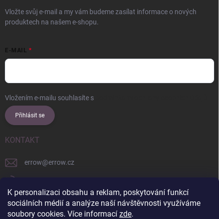
Vložte svůj e-mail a my vám budeme zasílat informace o nových
produktech na našem e-shopu.
E-MAIL
Vložením e-mailu souhlasíte s
podmínkami ochrany osobních údajů
Přihlásit se
KONTAKT
errow
@
errow.cz
+421 911 479 761
K personalizaci obsahu a reklam, poskytování funkcí
explore/locations/957228892/
sociálních médií a analýze naší návštěvnosti využíváme
soubory cookies. Více informací
zde
.