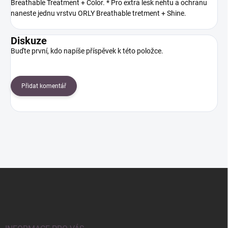
Breathable Treatment + Color. * Pro extra lesk nehtu a ochranu
naneste jednu vrstvu ORLY Breathable tretment + Shine.
Diskuze
Buďte první, kdo napíše příspěvek k této položce.
Přidat komentář
Z
á
p
a
t