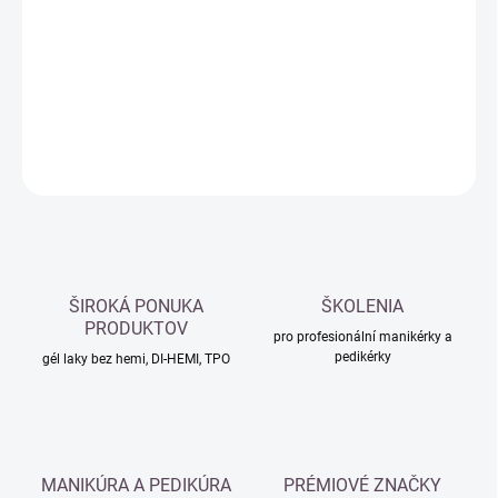
cena:
−
+
Přidat do košíku
DETAILNÍ INFORMACE
ZEPTAT SE
HLÍDAT
ŠIROKÁ PONUKA
ŠKOLENIA
PRODUKTOV
pro profesionální manikérky a
pedikérky
gél laky bez hemi, DI-HEMI, TPO
MANIKÚRA A PEDIKÚRA
PRÉMIOVÉ ZNAČKY