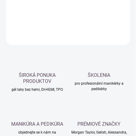
−
+
Přidat do košíku
DETAILNÍ INFORMACE
ZEPTAT SE
HLÍDAT
ŠIROKÁ PONUKA
ŠKOLENIA
PRODUKTOV
pro profesionální manikérky a
pedikérky
gél laky bez hemi, DI-HEMI, TPO
MANIKÚRA A PEDIKÚRA
PRÉMIOVÉ ZNAČKY
objednejte se k nám na
Morgan Taylor, Gelish, Alessandra,