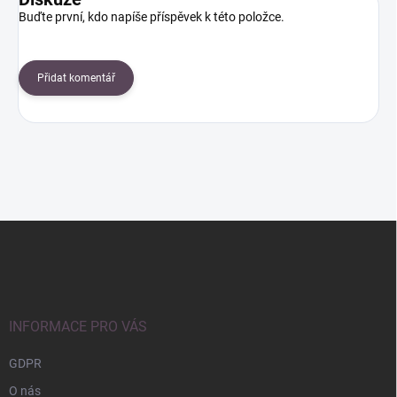
Buďte první, kdo napíše příspěvek k této položce.
Přidat komentář
Z
á
p
a
t
í
INFORMACE PRO VÁS
GDPR
O nás