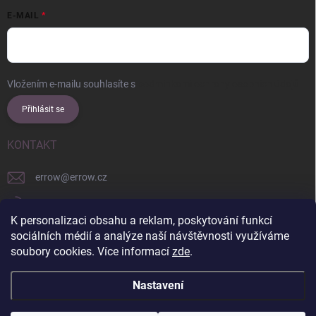
E-MAIL
Vložením e-mailu souhlasíte s
podmínkami ochrany osobních údajů
Přihlásit se
KONTAKT
errow
@
errow.cz
+421 911 479 761
K personalizaci obsahu a reklam, poskytování funkcí
explore/locations/957228892/
sociálních médií a analýze naší návštěvnosti využíváme
soubory cookies. Více informací
zde
.
Nastavení
Copyright 2026
ERROW
. Všechna práva vyhrazena.
Upravit nastavení