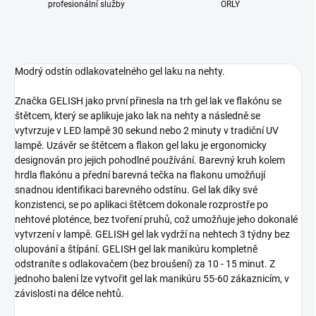
profesionální služby
ORLY
Modrý odstín odlakovatelného gel laku na nehty.
Značka GELISH jako první přinesla na trh gel lak ve flakónu se
štětcem, který se aplikuje jako lak na nehty a následně se
vytvrzuje v LED lampě 30 sekund nebo 2 minuty v tradiční UV
lampě. Uzávěr se štětcem a flakon gel laku je ergonomicky
designován pro jejich pohodlné používání. Barevný kruh kolem
hrdla flakónu a přední barevná tečka na flakonu umožňují
snadnou identifikaci barevného odstínu. Gel lak díky své
konzistenci, se po aplikaci štětcem dokonale rozprostře po
nehtové ploténce, bez tvoření pruhů, což umožňuje jeho dokonalé
vytvrzení v lampě. GELISH gel lak vydrží na nehtech 3 týdny bez
olupování a štípání. GELISH gel lak manikúru kompletně
odstraníte s odlakovačem (bez broušení) za 10 - 15 minut. Z
jednoho balení lze vytvořit gel lak manikúru 55-60 zákaznicím, v
závislosti na délce nehtů.