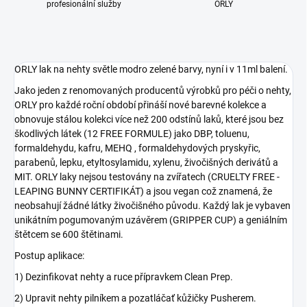
profesionální služby
ORLY
ORLY lak na nehty světle modro zelené barvy, nyní i v 11ml balení.
Jako jeden z renomovaných producentů výrobků pro péči o nehty,
ORLY pro každé roční období přináší nové barevné kolekce a
obnovuje stálou kolekci více než 200 odstínů laků, které jsou bez
škodlivých látek (12 FREE FORMULE) jako DBP, toluenu,
formaldehydu, kafru, MEHQ , formaldehydových pryskyřic,
parabenů, lepku, etyltosylamidu, xylenu, živočišných derivátů a
MIT. ORLY laky nejsou testovány na zvířatech (CRUELTY FREE -
LEAPING BUNNY CERTIFIKÁT) a jsou vegan což znamená, že
neobsahují žádné látky živočišného původu. Každý lak je vybaven
unikátním pogumovaným uzávěrem (GRIPPER CUP) a geniálním
štětcem se 600 štětinami.
Postup aplikace:
1) Dezinfikovat nehty a ruce přípravkem Clean Prep.
2) Upravit nehty pilníkem a pozatláčať kůžičky Pusherem.