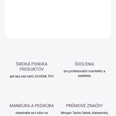
−
+
Přidat do košíku
DETAILNÍ INFORMACE
ZEPTAT SE
HLÍDAT
ŠIROKÁ PONUKA
ŠKOLENIA
PRODUKTOV
pro profesionální manikérky a
pedikérky
gél laky bez hemi, DI-HEMI, TPO
MANIKÚRA A PEDIKÚRA
PRÉMIOVÉ ZNAČKY
objednejte se k nám na
Morgan Taylor, Gelish, Alessandra,