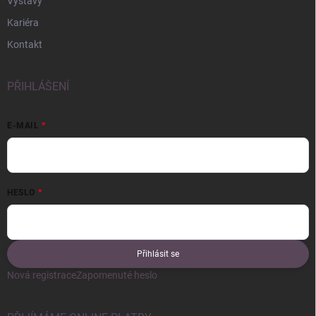
Výstavy
Kariéra
Kontakt
PŘIHLÁŠENÍ
E-MAIL
HESLO
Přihlásit se
Nová registrace
Zapomenuté heslo