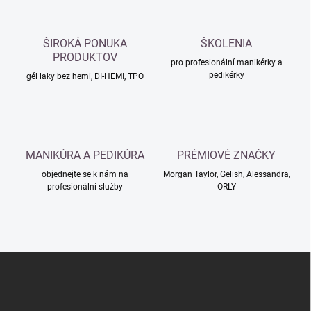
d
a
c
ŠIROKÁ PONUKA
ŠKOLENIA
í
PRODUKTOV
p
pro profesionální manikérky a
pedikérky
r
gél laky bez hemi, DI-HEMI, TPO
v
k
y
v
ý
MANIKÚRA A PEDIKÚRA
PRÉMIOVÉ ZNAČKY
p
i
objednejte se k nám na
Morgan Taylor, Gelish, Alessandra,
s
profesionální služby
ORLY
u
Z
á
p
a