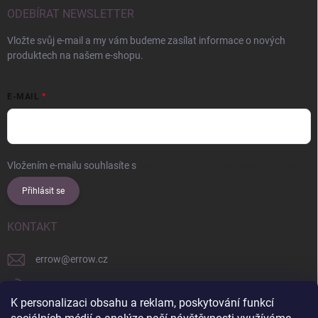
ODEBÍRAT NEWSLETTER
Vložte svůj e-mail a my vám budeme zasílat informace o nových
produktech na našem e-shopu.
E-MAIL
Vložením e-mailu souhlasíte s
podmínkami ochrany osobních údajů
Přihlásit se
KONTAKT
errow
@
errow.cz
+421 911 479 761
K personalizaci obsahu a reklam, poskytování funkcí
explore/locations/957228892/