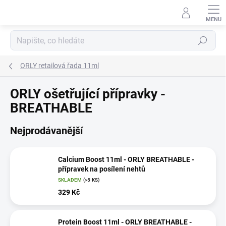
Přejít
na
obsah
Hledat
ORLY retailová řada 11ml
ORLY ošetřující přípravky -
BREATHABLE
Nejprodávanější
Calcium Boost 11ml - ORLY BREATHABLE -
přípravek na posílení nehtů
SKLADEM
(>5 KS)
329 Kč
Protein Boost 11ml - ORLY BREATHABLE -