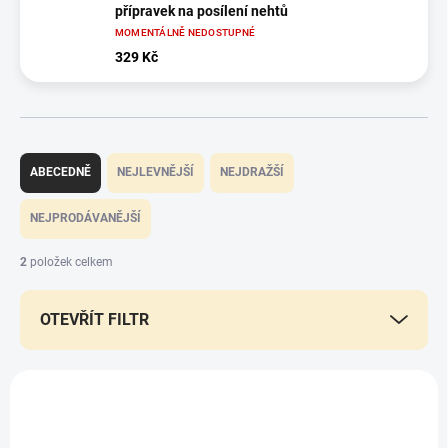
přípravek na posílení nehtů
MOMENTÁLNĚ NEDOSTUPNÉ
329 Kč
Ř
a
ABECEDNĚ
NEJLEVNĚJŠÍ
NEJDRAŽŠÍ
z
e
NEJPRODÁVANĚJŠÍ
n
í
2
položek celkem
p
r
OTEVŘÍT FILTR
o
d
u
V
k
ý
t
p
ů
i