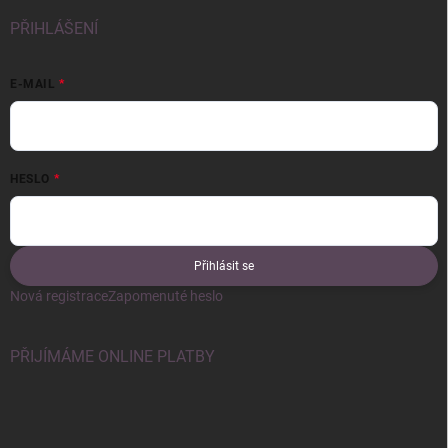
PŘIHLÁŠENÍ
E-MAIL
HESLO
Přihlásit se
Nová registrace
Zapomenuté heslo
PŘIJÍMÁME ONLINE PLATBY