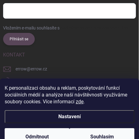
Vložením e-mailu souhlasíte s
podmínkami ochrany osobních údajů
Přihlásit se
KONTAKT
errow
@
errow.cz
+421 911 479 761
K personalizaci obsahu a reklam, poskytování funkcí
explore/locations/957228892/
sociálních médií a analýze naší návštěvnosti využíváme
soubory cookies. Více informací
zde
.
Nastavení
Copyright 2026
ERROW
. Všechna práva vyhrazena.
Upravit nastavení
cookies
Odmítnout
Souhlasím