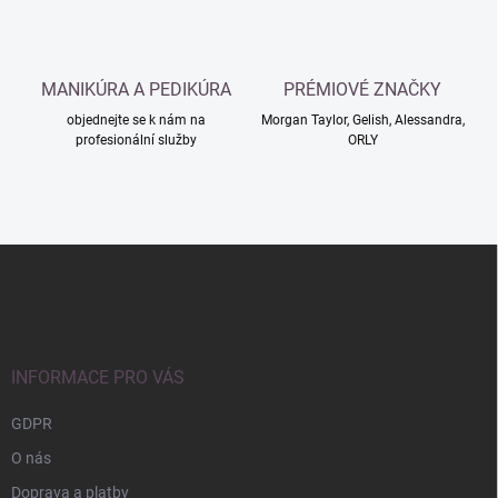
k
y
v
ý
MANIKÚRA A PEDIKÚRA
PRÉMIOVÉ ZNAČKY
p
i
objednejte se k nám na
Morgan Taylor, Gelish, Alessandra,
s
profesionální služby
ORLY
u
Z
á
p
a
t
í
INFORMACE PRO VÁS
GDPR
O nás
Doprava a platby