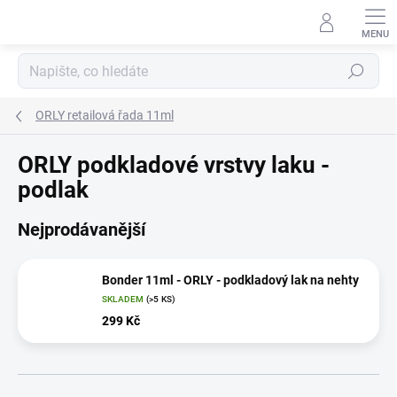
Přejít
na
obsah
Hledat
ORLY retailová řada 11ml
ORLY podkladové vrstvy laku -
podlak
Nejprodávanější
Bonder 11ml - ORLY - podkladový lak na nehty
SKLADEM
(>5 KS)
299 Kč