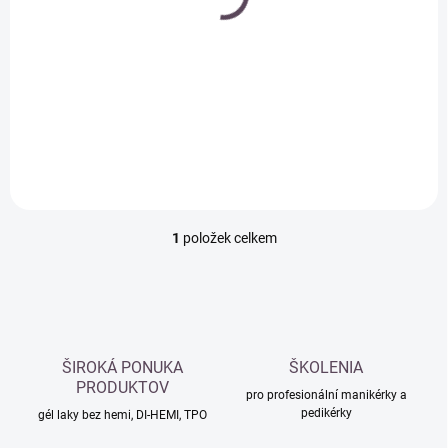
Bonder 11ml - ORLY -
k
podkladový lak na
t
nehty
ů
299 Kč
Do košíku
1
položek celkem
O
v
l
á
d
a
c
ŠIROKÁ PONUKA
ŠKOLENIA
í
PRODUKTOV
p
pro profesionální manikérky a
pedikérky
r
gél laky bez hemi, DI-HEMI, TPO
v