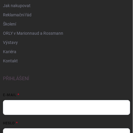
Jak nakupovat
Reklamační řád
Školení
ORLY v Marionnaud a Rossmann
Výstavy
Kariéra
Kontakt
PŘIHLÁŠENÍ
E-MAIL
HESLO