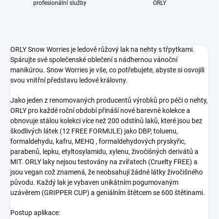
profesionální služby
ORLY
ORLY Snow Worries je ledově růžový lak na nehty s třpytkami.
Spárujte své společenské oblečení s nádhernou vánoční
manikúrou. Snow Worries je vše, co potřebujete, abyste si osvojili
svou vnitřní představu ledové královny.
Jako jeden z renomovaných producentů výrobků pro péči o nehty,
ORLY pro každé roční období přináší nové barevné kolekce a
obnovuje stálou kolekci více než 200 odstínů laků, které jsou bez
škodlivých látek (12 FREE FORMULE) jako DBP, toluenu,
formaldehydu, kafru, MEHQ , formaldehydových pryskyřic,
parabenů, lepku, etyltosylamidu, xylenu, živočišných derivátů a
MIT. ORLY laky nejsou testovány na zvířatech (Cruelty FREE) a
jsou vegan což znamená, že neobsahují žádné látky živočišného
původu. Každý lak je vybaven unikátním pogumovaným
uzávěrem (GRIPPER CUP) a geniálním štětcem se 600 štětinami.
Postup aplikace: