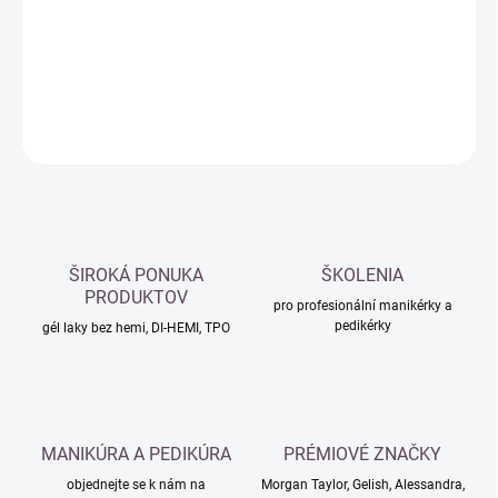
−
+
Přidat do košíku
DETAILNÍ INFORMACE
ZEPTAT SE
HLÍDAT
ŠIROKÁ PONUKA
ŠKOLENIA
PRODUKTOV
pro profesionální manikérky a
pedikérky
gél laky bez hemi, DI-HEMI, TPO
MANIKÚRA A PEDIKÚRA
PRÉMIOVÉ ZNAČKY
objednejte se k nám na
Morgan Taylor, Gelish, Alessandra,