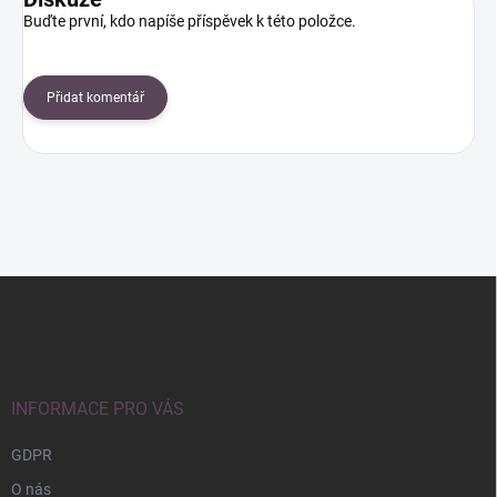
Buďte první, kdo napíše příspěvek k této položce.
Přidat komentář
Z
á
p
a
t
í
INFORMACE PRO VÁS
GDPR
O nás