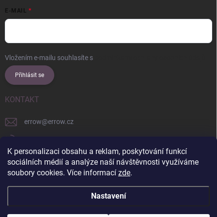
E-MAIL
Vložením e-mailu souhlasíte s
podmínkami ochrany osobních údajů
Přihlásit se
KONTAKT
errow
@
errow.cz
+421 911 479 761
K personalizaci obsahu a reklam, poskytování funkcí
explore/locations/957228892/
sociálních médií a analýze naší návštěvnosti využíváme
soubory cookies. Více informací
zde
.
Nastavení
Copyright 2026
ERROW
. Všechna práva vyhrazena.
Upravit nastavení