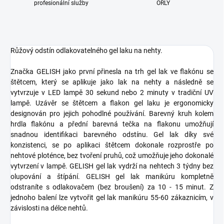
profesionální služby
ORLY
Růžový odstín odlakovatelného gel laku na nehty.
Značka GELISH jako první přinesla na trh gel lak ve flakónu se
štětcem, který se aplikuje jako lak na nehty a následně se
vytvrzuje v LED lampě 30 sekund nebo 2 minuty v tradiční UV
lampě. Uzávěr se štětcem a flakon gel laku je ergonomicky
designován pro jejich pohodlné používání. Barevný kruh kolem
hrdla flakónu a přední barevná tečka na flakonu umožňují
snadnou identifikaci barevného odstínu. Gel lak díky své
konzistenci, se po aplikaci štětcem dokonale rozprostře po
nehtové ploténce, bez tvoření pruhů, což umožňuje jeho dokonalé
vytvrzení v lampě. GELISH gel lak vydrží na nehtech 3 týdny bez
olupování a štípání. GELISH gel lak manikúru kompletně
odstraníte s odlakovačem (bez broušení) za 10 - 15 minut. Z
jednoho balení lze vytvořit gel lak manikúru 55-60 zákaznicím, v
závislosti na délce nehtů.