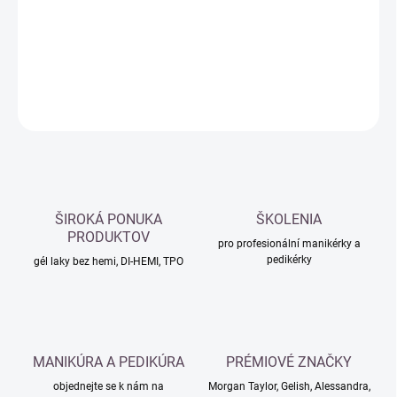
−
+
Přidat do košíku
DETAILNÍ INFORMACE
ZEPTAT SE
HLÍDAT
ŠIROKÁ PONUKA
ŠKOLENIA
PRODUKTOV
pro profesionální manikérky a
pedikérky
gél laky bez hemi, DI-HEMI, TPO
MANIKÚRA A PEDIKÚRA
PRÉMIOVÉ ZNAČKY
objednejte se k nám na
Morgan Taylor, Gelish, Alessandra,