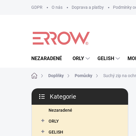
Přejít
GDPR
O nás
Doprava a platby
Podmínky oc
na
obsah
NEZARADENÉ
ORLY
GELISH
MO
Domů
Doplňky
Pomůcky
Suchý zip na och
P
Kategorie
o
Přeskočit
s
kategorie
t
Nezaradené
r
ORLY
a
n
GELISH