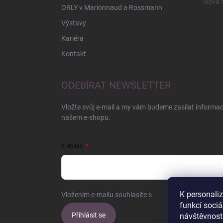
Nová r
ORLY v Marionnaud a Rossmann
Výstavy
Kariéra
Kontakt
ODEBÍRAT NEWSLETTER
Vložte svůj e-mail a my vám budeme zasílat informa
našem e-shopu.
E-MAIL
K personali
Vložením e-mailu souhlasíte s
podmínkami ochrany o
funkcí sociá
Přihlásit se
návštěvnost