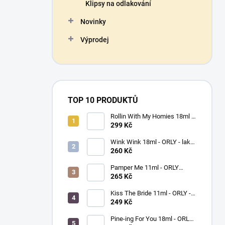
Klipsy na odlakování
Novinky
Výprodej
TOP 10 PRODUKTŮ
Rollin With My Homies 18ml -
ORLY - lak na nehty
299 Kč
Wink Wink 18ml - ORLY - lak
na nehty
260 Kč
Pamper Me 11ml - ORLY
BREATHABLE - ošetřující lak
265 Kč
na nehty
Kiss The Bride 11ml - ORLY -
lak na nehty
249 Kč
Pine-ing For You 18ml - ORLY