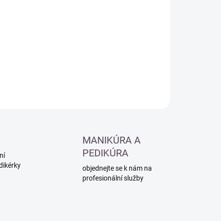
:
−
+
Přidat do košíku
ILNÍ INFORMACE
ZEPTAT SE
HLÍDAT
MANIKÚRA A
PEDIKÚRA
ní
dikérky
objednejte se k nám na
profesionální služby