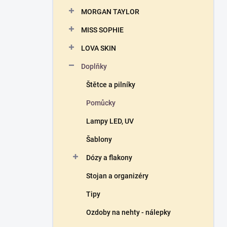
n
MORGAN TAYLOR
í
p
MISS SOPHIE
a
n
LOVA SKIN
e
Doplňky
l
Štětce a pilníky
Pomůcky
Lampy LED, UV
Šablony
Dózy a flakony
Stojan a organizéry
Tipy
Ozdoby na nehty - nálepky