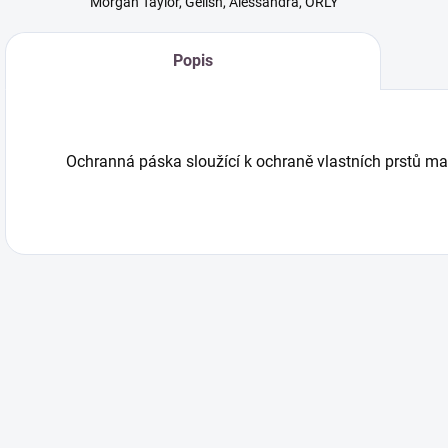
Morgan Taylor, Gelish, Alessandra, ORLY
Popis
Ochranná páska sloužící k ochraně vlastních prstů m