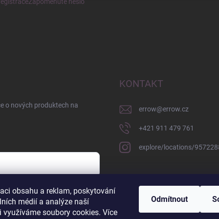
egistrace
Zapomenuté heslo
KONTAKT
ce o nových produktech na
errow
@
errow.cz
+421 911 479 761
explore/locations/95722
zaci obsahu a reklam, poskytování
sobních údajů
Odmítnout
S
lních médií a analýze naší
i využíváme soubory cookies. Více