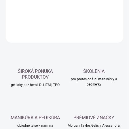
−
+
Přidat do košíku
DETAILNÍ INFORMACE
ZEPTAT SE
HLÍDAT
ŠIROKÁ PONUKA
ŠKOLENIA
PRODUKTOV
pro profesionální manikérky a
pedikérky
gél laky bez hemi, DI-HEMI, TPO
MANIKÚRA A PEDIKÚRA
PRÉMIOVÉ ZNAČKY
objednejte se k nám na
Morgan Taylor, Gelish, Alessandra,