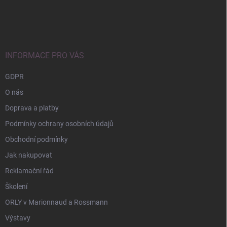
Z
á
p
a
t
í
INFORMACE PRO VÁS
GDPR
O nás
Doprava a platby
Podmínky ochrany osobních údajů
Obchodní podmínky
Jak nakupovat
Reklamační řád
Školení
ORLY v Marionnaud a Rossmann
Výstavy