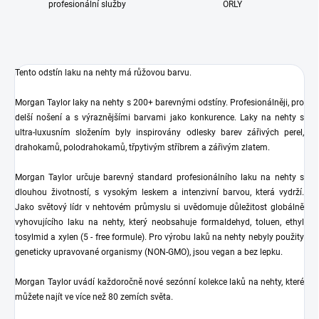
profesionální služby
ORLY
Tento odstín laku na nehty má růžovou
barvu.
Morgan Taylor laky na nehty s 200+ barevnými odstíny. Profesionálněji, pro
delší nošení a s výraznějšími barvami jako konkurence. Laky na nehty s
ultra-luxusním složením byly inspirovány odlesky barev zářivých perel,
drahokamů, polodrahokamů, třpytivým stříbrem a zářivým zlatem.
Morgan Taylor určuje barevný standard profesionálního laku na nehty s
dlouhou životností, s vysokým leskem a intenzivní barvou, která vydrží.
Jako světový lídr v nehtovém průmyslu si uvědomuje důležitost globálně
vyhovujícího laku na nehty, který neobsahuje formaldehyd, toluen, ethyl
tosylmid a xylen (5 - free formule). Pro výrobu laků na nehty nebyly použity
geneticky upravované organismy (NON-GMO), jsou vegan a bez lepku.
Morgan Taylor uvádí každoročně nové sezónní kolekce laků na nehty, které
můžete najít ve více než 80 zemích světa.