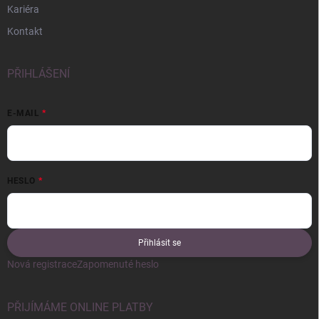
Kariéra
Kontakt
PŘIHLÁŠENÍ
E-MAIL
HESLO
Přihlásit se
Nová registrace
Zapomenuté heslo
PŘIJÍMÁME ONLINE PLATBY