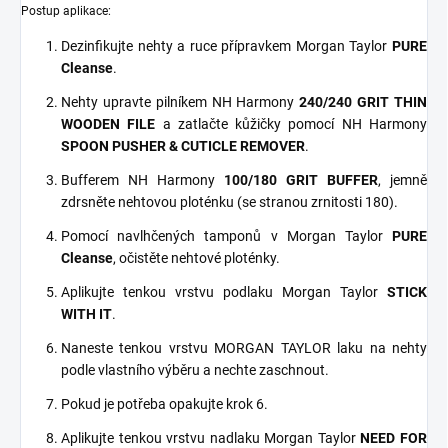
Postup aplikace:
Dezinfikujte nehty a ruce přípravkem Morgan Taylor
PURE
Cleanse
.
Nehty upravte pilníkem NH Harmony
240/240 GRIT THIN
WOODEN FILE
a zatlačte kůžičky pomocí NH Harmony
SPOON PUSHER & CUTICLE REMOVER
.
Bufferem NH Harmony
100/180 GRIT BUFFER
, jemně
zdrsněte nehtovou ploténku (se stranou zrnitosti 180).
Pomocí navlhčených tamponů v Morgan Taylor
PURE
Cleanse
, očistěte nehtové ploténky.
Aplikujte tenkou vrstvu podlaku Morgan Taylor
STICK
WITH IT
.
Naneste tenkou vrstvu MORGAN TAYLOR laku na nehty
podle vlastního výběru a nechte zaschnout.
Pokud je potřeba opakujte krok 6.
Aplikujte tenkou vrstvu nadlaku Morgan Taylor
NEED FOR