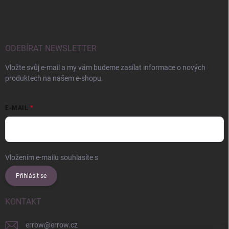
ODEBÍRAT NEWSLETTER
Vložte svůj e-mail a my vám budeme zasílat informace o nových
produktech na našem e-shopu.
E-MAIL
Vložením e-mailu souhlasíte s
podmínkami ochrany osobních údajů
Přihlásit se
KONTAKT
errow
@
errow.cz