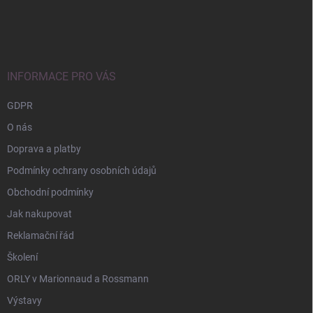
Z
á
p
a
t
í
INFORMACE PRO VÁS
GDPR
O nás
Doprava a platby
Podmínky ochrany osobních údajů
Obchodní podmínky
Jak nakupovat
Reklamační řád
Školení
ORLY v Marionnaud a Rossmann
Výstavy