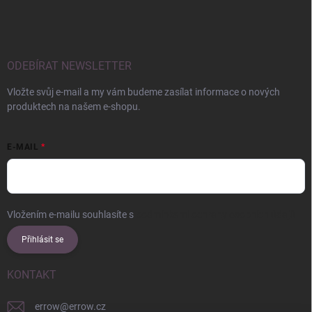
ODEBÍRAT NEWSLETTER
Vložte svůj e-mail a my vám budeme zasílat informace o nových
produktech na našem e-shopu.
E-MAIL
Vložením e-mailu souhlasíte s
podmínkami ochrany osobních údajů
Přihlásit se
KONTAKT
errow
@
errow.cz