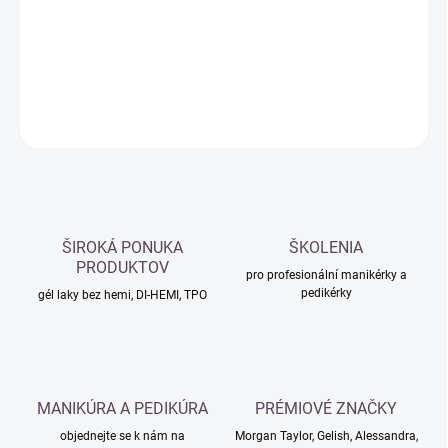
−
+
Přidat do košíku
DETAILNÍ INFORMACE
ZEPTAT SE
HLÍDAT
ŠIROKÁ PONUKA
ŠKOLENIA
PRODUKTOV
pro profesionální manikérky a
pedikérky
gél laky bez hemi, DI-HEMI, TPO
MANIKÚRA A PEDIKÚRA
PRÉMIOVÉ ZNAČKY
objednejte se k nám na
Morgan Taylor, Gelish, Alessandra,