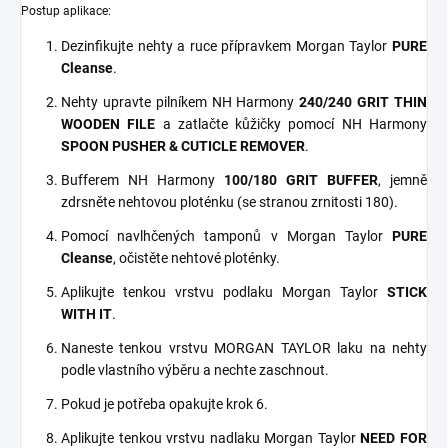
Postup aplikace:
Dezinfikujte nehty a ruce přípravkem Morgan Taylor
PURE
Cleanse
.
Nehty upravte pilníkem NH Harmony
240/240 GRIT THIN
WOODEN FILE
a zatlačte kůžičky pomocí NH Harmony
SPOON PUSHER & CUTICLE REMOVER
.
Bufferem NH Harmony
100/180 GRIT BUFFER
, jemně
zdrsněte nehtovou ploténku (se stranou zrnitosti 180).
Pomocí navlhčených tamponů v Morgan Taylor
PURE
Cleanse
, očistěte nehtové ploténky.
Aplikujte tenkou vrstvu podlaku Morgan Taylor
STICK
WITH IT
.
Naneste tenkou vrstvu MORGAN TAYLOR laku na nehty
podle vlastního výběru a nechte zaschnout.
Pokud je potřeba opakujte krok 6.
Aplikujte tenkou vrstvu nadlaku Morgan Taylor
NEED FOR