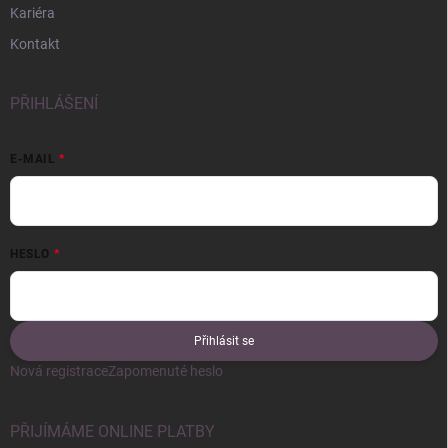
Kariéra
Kontakt
PŘIHLÁŠENÍ
E-MAIL
HESLO
Přihlásit se
Nová registrace
Zapomenuté heslo
PŘIJÍMÁME ONLINE PLATBY