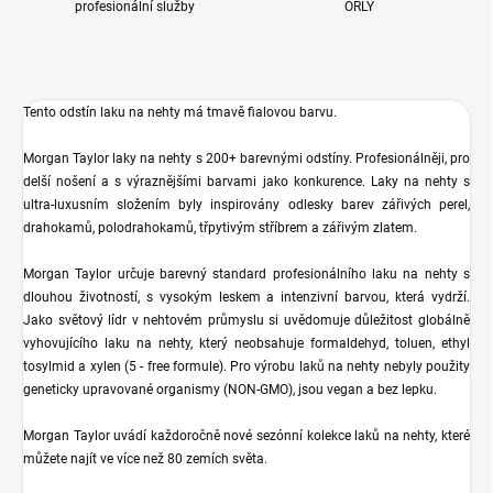
profesionální služby
ORLY
Tento odstín laku na nehty má tmavě fialovou
barvu.
Morgan Taylor laky na nehty s 200+ barevnými odstíny. Profesionálněji, pro
delší nošení a s výraznějšími barvami jako konkurence. Laky na nehty s
ultra-luxusním složením byly inspirovány odlesky barev zářivých perel,
drahokamů, polodrahokamů, třpytivým stříbrem a zářivým zlatem.
Morgan Taylor určuje barevný standard profesionálního laku na nehty s
dlouhou životností, s vysokým leskem a intenzivní barvou, která vydrží.
Jako světový lídr v nehtovém průmyslu si uvědomuje důležitost globálně
vyhovujícího laku na nehty, který neobsahuje formaldehyd, toluen, ethyl
tosylmid a xylen (5 - free formule). Pro výrobu laků na nehty nebyly použity
geneticky upravované organismy (NON-GMO), jsou vegan a bez lepku.
Morgan Taylor uvádí každoročně nové sezónní kolekce laků na nehty, které
můžete najít ve více než 80 zemích světa.