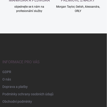
MANIKÚRA A PEDIKÚRA
PRÉMIOVÉ ZNAČKY
objednejte se k nám na
Morgan Taylor, Gelish, Alessandra,
profesionální služby
ORLY
Z
á
p
a
t
í
INFORMACE PRO VÁS
GDPR
O nás
Doprava a platby
Podmínky ochrany osobních údajů
Obchodní podmínky