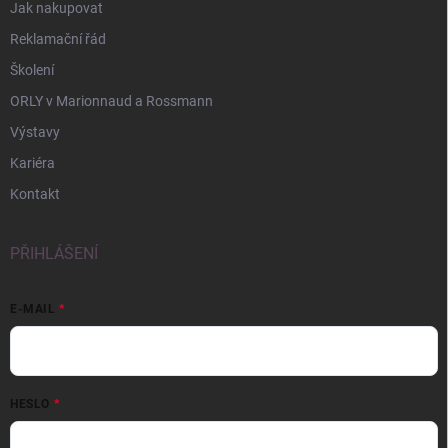
Jak nakupovat
Reklamační řád
Školení
ORLY v Marionnaud a Rossmann
Výstavy
Kariéra
Kontakt
PŘIHLÁŠENÍ
E-MAIL
HESLO