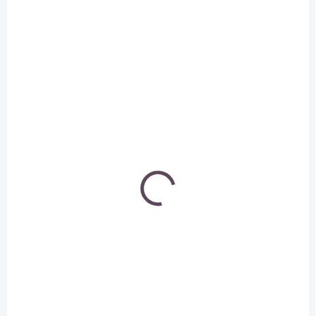
SKLADEM
SKLADEM
(>5 KS)
(>5 KS)
Coral Crush - Miss
Ever Nude - Miss
Sophie - UV/LED
Sophie - UV/LED
gelové nálepky 20ks
gelové nálepky 20ks
419 Kč
419 Kč
Do košíku
Do košíku
SKLADEM
SKLADEM