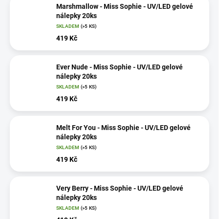
Marshmallow - Miss Sophie - UV/LED gelové
nálepky 20ks
SKLADEM
(>5 KS)
419 Kč
Ever Nude - Miss Sophie - UV/LED gelové
nálepky 20ks
SKLADEM
(>5 KS)
419 Kč
Melt For You - Miss Sophie - UV/LED gelové
nálepky 20ks
SKLADEM
(>5 KS)
419 Kč
Very Berry - Miss Sophie - UV/LED gelové
nálepky 20ks
SKLADEM
(>5 KS)