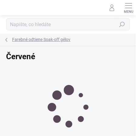
Přejít
na
obsah
Hledat
Farebné odtiene Soak-off gélov
Červené