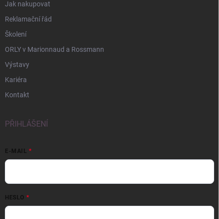
Jak nakupovat
Reklamační řád
Školení
ORLY v Marionnaud a Rossmann
Výstavy
Kariéra
Kontakt
PŘIHLÁŠENÍ
E-MAIL
HESLO