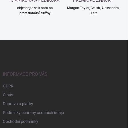
MANIKÚRA A PEDIKÚRA
PRÉMIOVÉ ZNAČKY
objednejte se k nám na
Morgan Taylor, Gelish, Alessandra,
profesionální služby
ORLY
Z
á
p
a
t
í
INFORMACE PRO VÁS
GDPR
O nás
Doprava a platby
Podmínky ochrany osobních údajů
Obchodní podmínky