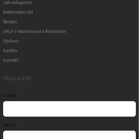
Jak nakupovat
Reklamační řád
Školení
ORLY v Marionnaud a Rossmann
Výstavy
Kariéra
Kontakt
PŘIHLÁŠENÍ
E-MAIL
HESLO