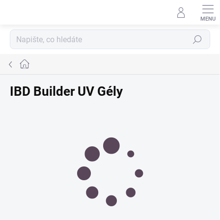
Přejít
na
obsah
Hledat
Domů
IBD Builder UV Gély