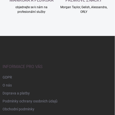
MANIKÚRA A PEDIKÚRA
PRÉMIOVÉ ZNAČKY
objednejte se k nám na
Morgan Taylor, Gelish, Alessandra,
profesionální služby
ORLY
Z
á
p
a
t
í
INFORMACE PRO VÁS
GDPR
O nás
Doprava a platby
Podmínky ochrany osobních údajů
Obchodní podmínky