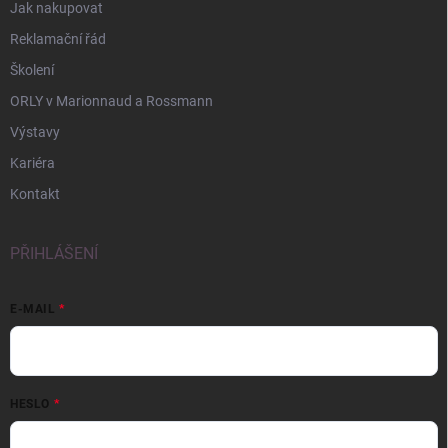
Jak nakupovat
Reklamační řád
Školení
ORLY v Marionnaud a Rossmann
Výstavy
Kariéra
Kontakt
PŘIHLÁŠENÍ
E-MAIL
HESLO