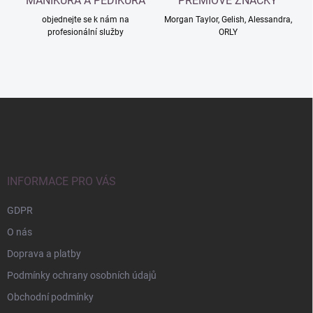
MANIKÚRA A PEDIKÚRA
PRÉMIOVÉ ZNAČKY
objednejte se k nám na
Morgan Taylor, Gelish, Alessandra,
profesionální služby
ORLY
Z
á
p
a
t
í
INFORMACE PRO VÁS
GDPR
O nás
Doprava a platby
Podmínky ochrany osobních údajů
Obchodní podmínky