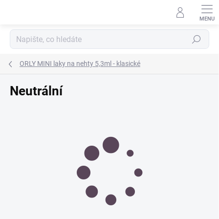
Přejít
na
obsah
Hledat
ORLY MINI laky na nehty 5,3ml - klasické
Neutrální