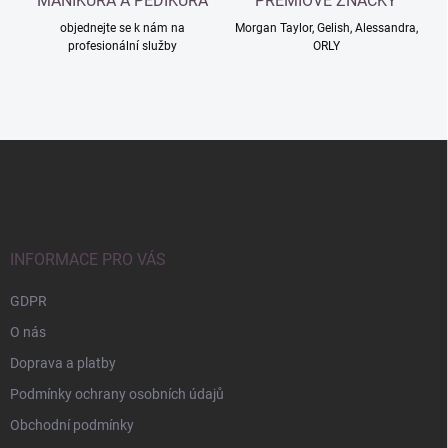
MANIKÚRA A PEDIKÚRA
PRÉMIOVÉ ZNAČKY
objednejte se k nám na
Morgan Taylor, Gelish, Alessandra,
profesionální služby
ORLY
Z
á
p
a
t
í
INFORMACE PRO VÁS
GDPR
O nás
Doprava a platby
Podmínky ochrany osobních údajů
Obchodní podmínky