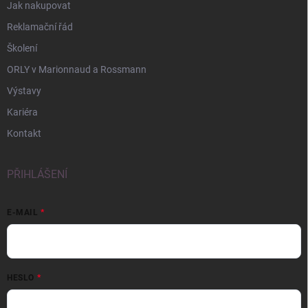
Jak nakupovat
Reklamační řád
Školení
ORLY v Marionnaud a Rossmann
Výstavy
Kariéra
Kontakt
PŘIHLÁŠENÍ
E-MAIL
HESLO