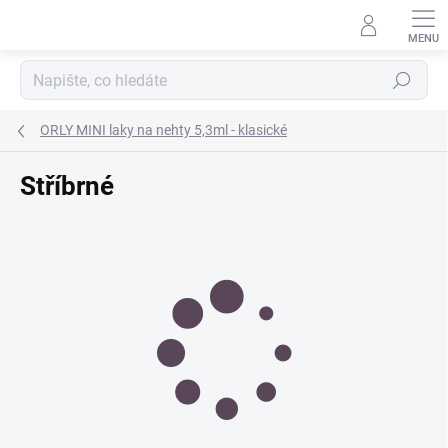
Přejít
na
obsah
Hledat
ORLY MINI laky na nehty 5,3ml - klasické
Stříbrné