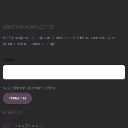
ODEBÍRAT NEWSLETTER
Vložte svůj e-mail a my vám budeme zasílat informace o nových
produktech na našem e-shopu.
E-MAIL
Vložením e-mailu souhlasíte s
podmínkami ochrany osobních údajů
Přihlásit se
KONTAKT
errow
@
errow.cz