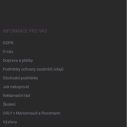
Z
á
p
a
t
í
INFORMACE PRO VÁS
GDPR
O nás
Doprava a platby
Podmínky ochrany osobních údajů
Obchodní podmínky
Jak nakupovat
Reklamační řád
Školení
ORLY v Marionnaud a Rossmann
Výstavy