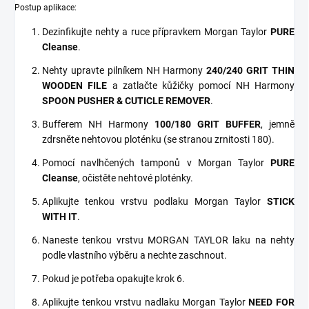
Postup aplikace:
Dezinfikujte nehty a ruce přípravkem Morgan Taylor
PURE
Cleanse
.
Nehty upravte pilníkem NH Harmony
240/240 GRIT THIN
WOODEN FILE
a zatlačte kůžičky pomocí NH Harmony
SPOON PUSHER & CUTICLE REMOVER
.
Bufferem NH Harmony
100/180 GRIT BUFFER
, jemně
zdrsněte nehtovou ploténku (se stranou zrnitosti 180).
Pomocí navlhčených tamponů v Morgan Taylor
PURE
Cleanse
, očistěte nehtové ploténky.
Aplikujte tenkou vrstvu podlaku Morgan Taylor
STICK
WITH IT
.
Naneste tenkou vrstvu MORGAN TAYLOR laku na nehty
podle vlastního výběru a nechte zaschnout.
Pokud je potřeba opakujte krok 6.
Aplikujte tenkou vrstvu nadlaku Morgan Taylor
NEED FOR