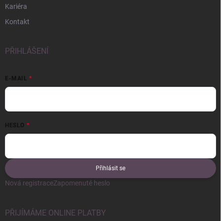
Kariéra
Kontakt
PŘIHLÁŠENÍ
E-MAIL
HESLO
Přihlásit se
Nová registrace
Zapomenuté heslo
PŘIJÍMÁME ONLINE PLATBY