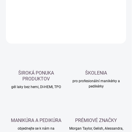
−
+
Přidat do košíku
DETAILNÍ INFORMACE
ZEPTAT SE
HLÍDAT
ŠIROKÁ PONUKA
ŠKOLENIA
PRODUKTOV
pro profesionální manikérky a
pedikérky
gél laky bez hemi, DI-HEMI, TPO
MANIKÚRA A PEDIKÚRA
PRÉMIOVÉ ZNAČKY
objednejte se k nám na
Morgan Taylor, Gelish, Alessandra,