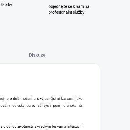
dikérky
objednejte se k nám na
profesionální služby
Diskuze
ji, pro delší nošení a s výraznějšími barvami jako
rovány odlesky barev zářivých perel, drahokamů,
s dlouhou životností, s vysokým leskem a intenzivní