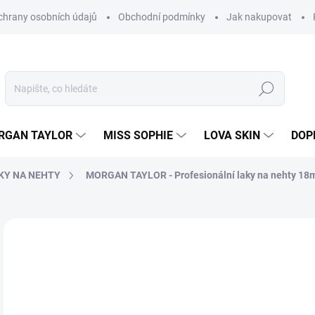
hrany osobních údajů
Obchodní podmínky
Jak nakupovat
Hledat
RGAN TAYLOR
MISS SOPHIE
LOVA SKIN
DOP
KY NA NEHTY
MORGAN TAYLOR - Profesionální laky na nehty 18
Neohodnoceno
Podrobnosti hodnocení
2
230