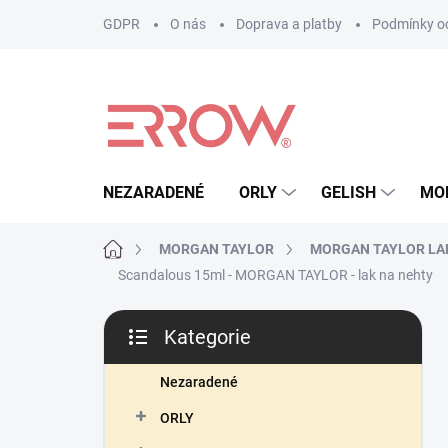
Přejít
GDPR
O nás
Doprava a platby
Podmínky oc
na
obsah
NEZARADENÉ
ORLY
GELISH
MO
Domů
MORGAN TAYLOR
MORGAN TAYLOR LA
Scandalous 15ml - MORGAN TAYLOR - lak na nehty
P
Kategorie
o
Přeskočit
s
kategorie
t
Nezaradené
r
ORLY
a