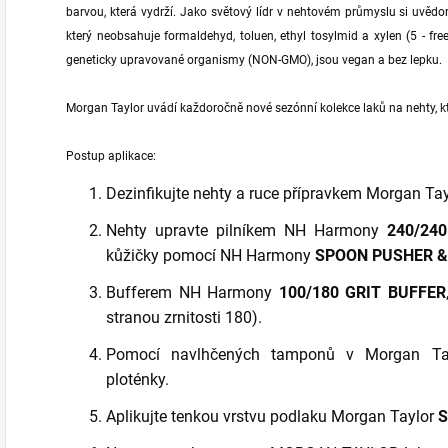
barvou, která vydrží. Jako světový lídr v nehtovém průmyslu si uvědo
který neobsahuje formaldehyd, toluen, ethyl tosylmid a xylen (5 - fr
geneticky upravované organismy (NON-GMO), jsou vegan a bez lepku.
Morgan Taylor uvádí každoročně nové sezónní kolekce laků na nehty, kt
Postup aplikace:
Dezinfikujte nehty a ruce přípravkem Morgan Ta
Nehty upravte pilníkem NH Harmony
240/24
kůžičky pomocí NH Harmony
SPOON PUSHER &
Bufferem NH Harmony
100/180 GRIT BUFFER
stranou zrnitosti 180).
Pomocí navlhčených tamponů v Morgan T
ploténky.
Aplikujte tenkou vrstvu podlaku Morgan Taylor
S