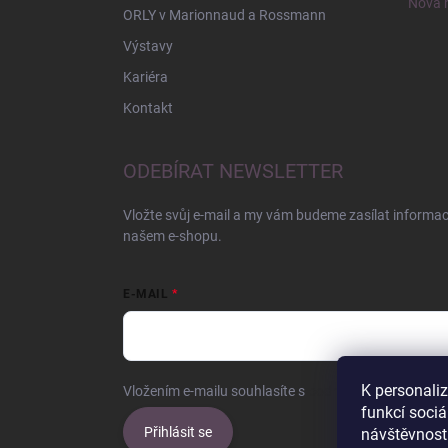
Nová r
ORLY v Marionnaud a Rossmann
Výstavy
Kariéra
Kontakt
ODEBÍRAT NEWSLETTER
Vložte svůj e-mail a my vám budeme zasílat informa
našem e-shopu.
E-MAIL
K personali
Vložením e-mailu souhlasíte s
podmínkami ochrany o
funkcí sociá
Přihlásit se
návštěvnost