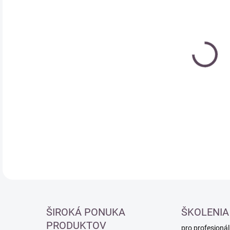
Měr
MO
cena
DETA
ŠIROKÁ PONUKA
ŠKOLENIA
PRODUKTOV
pro profesionál