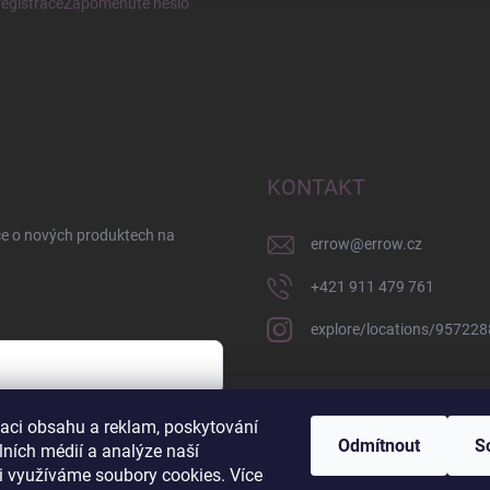
egistrace
Zapomenuté heslo
KONTAKT
ce o nových produktech na
errow
@
errow.cz
+421 911 479 761
explore/locations/95722
zaci obsahu a reklam, poskytování
sobních údajů
Odmítnout
S
lních médií a analýze naší
i využíváme soubory cookies. Více