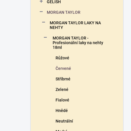
n
GELISH
n
MORGAN TAYLOR
í
p
MORGAN TAYLOR LAKY NA
a
NEHTY
n
MORGAN TAYLOR -
e
Profesionální laky na nehty
l
18ml
Růžové
Červené
Stříbrné
Zelené
Fialové
Hnědé
Neutrální