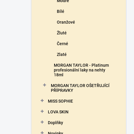
Modré
Bílé
Oranžové
Žluté
Černé
Zlaté
MORGAN TAYLOR - Platinum
profesionální laky na nehty
18ml
MORGAN TAYLOR OŠETŘUJÍCÍ
PŘÍPRAVKY
MISS SOPHIE
LOVA SKIN
Doplňky
Novinky