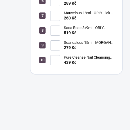
BREATHABLE - ošetřující
289 Kč
barevný lak na nehty
Mauvelous 18ml - ORLY - lak
na nehty
260 Kč
Sada Rose 3x9ml - ORLY
FRENCH MANICURE - sada
519 Kč
laků na nehty
Scandalous 15ml - MORGAN
TAYLOR - lak na nehty
279 Kč
Pure Cleanse Nail Cleansing
Spray 120ml - MORGAN
439 Kč
TAYLOR - čistič nehtů a
nástrojů