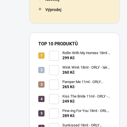
Výprodej
TOP 10 PRODUKTŮ
Rollin With My Homies 18ml -
ORLY - lak na nehty
299 Kč
Wink Wink 18ml - ORLY - lak
na nehty
260 Kč
Pamper Me 11ml - ORLY
BREATHABLE - ošetřující lak
265 Kč
na nehty
Kiss The Bride 11ml - ORLY -
lak na nehty
249 Kč
Pine-ing For You 18ml - ORLY
BREATHABLE - ošetřující
289 Kč
barevný lak na nehty
Sunkissed 18ml - ORLY