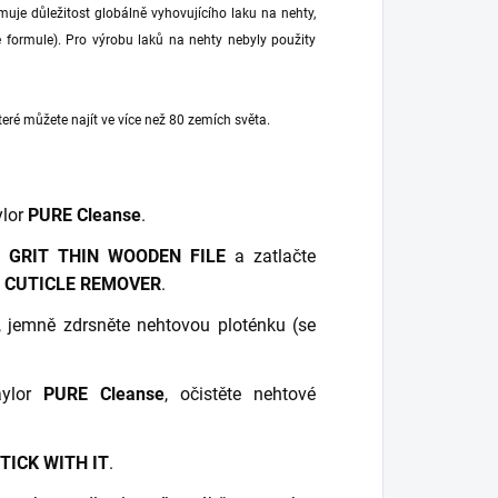
muje důležitost globálně vyhovujícího laku na nehty,
ee formule). Pro výrobu laků na nehty nebyly použity
eré můžete najít ve více než 80 zemích světa.
ylor
PURE Cleanse
.
0 GRIT THIN WOODEN FILE
a zatlačte
 CUTICLE REMOVER
.
, jemně zdrsněte nehtovou ploténku (se
aylor
PURE Cleanse
, očistěte nehtové
TICK WITH IT
.