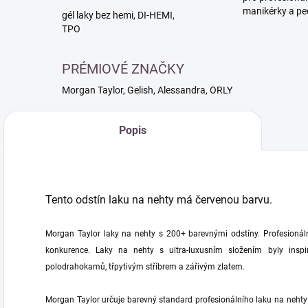
manikérky a pe
gél laky bez hemi, DI-HEMI,
TPO
PRÉMIOVÉ ZNAČKY
Morgan Taylor, Gelish, Alessandra, ORLY
Popis
Tento odstín laku na nehty má červenou barvu.
Morgan Taylor laky na nehty s 200+ barevnými odstíny. Profesionálně
konkurence. Laky na nehty s ultra-luxusním složením byly inspi
polodrahokamů, třpytivým stříbrem a zářivým zlatem.
Morgan Taylor určuje barevný standard profesionálního laku na nehty 