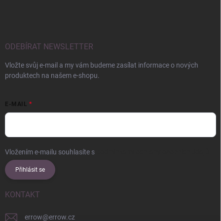
ODEBÍRAT NEWSLETTER
Vložte svůj e-mail a my vám budeme zasílat informace o nových
produktech na našem e-shopu.
E-MAIL
Vložením e-mailu souhlasíte s
podmínkami ochrany osobních údajů
Přihlásit se
KONTAKT
errow
@
errow.cz