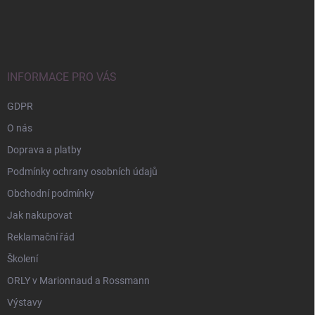
Z
á
p
a
t
í
INFORMACE PRO VÁS
GDPR
O nás
Doprava a platby
Podmínky ochrany osobních údajů
Obchodní podmínky
Jak nakupovat
Reklamační řád
Školení
ORLY v Marionnaud a Rossmann
Výstavy