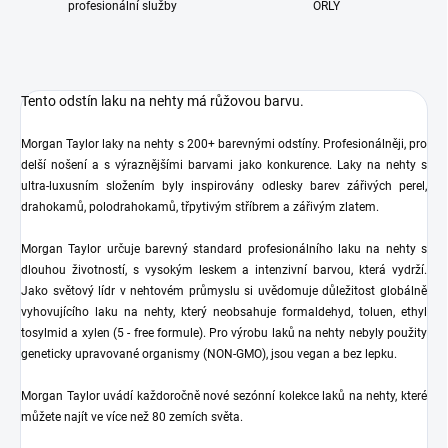
profesionální služby
ORLY
Tento odstín laku na nehty má růžovou barvu.
Morgan Taylor laky na nehty s 200+ barevnými odstíny. Profesionálněji, pro
delší nošení a s výraznějšími barvami jako konkurence. Laky na nehty s
ultra-luxusním složením byly inspirovány odlesky barev zářivých perel,
drahokamů, polodrahokamů, třpytivým stříbrem a zářivým zlatem.
Morgan Taylor určuje barevný standard profesionálního laku na nehty s
dlouhou životností, s vysokým leskem a intenzivní barvou, která vydrží.
Jako světový lídr v nehtovém průmyslu si uvědomuje důležitost globálně
vyhovujícího laku na nehty, který neobsahuje formaldehyd, toluen, ethyl
tosylmid a xylen (5 - free formule). Pro výrobu laků na nehty nebyly použity
geneticky upravované organismy (NON-GMO), jsou vegan a bez lepku.
Morgan Taylor uvádí každoročně nové sezónní kolekce laků na nehty, které
můžete najít ve více než 80 zemích světa.