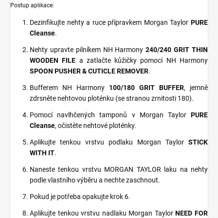
Postup aplikace:
Dezinfikujte nehty a ruce přípravkem Morgan Taylor
PURE
Cleanse
.
Nehty upravte pilníkem NH Harmony
240/240 GRIT THIN
WOODEN FILE
a zatlačte kůžičky pomocí NH Harmony
SPOON PUSHER & CUTICLE REMOVER
.
Bufferem NH Harmony
100/180 GRIT BUFFER
, jemně
zdrsněte nehtovou ploténku (se stranou zrnitosti 180).
Pomocí navlhčených tamponů v Morgan Taylor
PURE
Cleanse
, očistěte nehtové ploténky.
Aplikujte tenkou vrstvu podlaku Morgan Taylor
STICK
WITH IT
.
Naneste tenkou vrstvu MORGAN TAYLOR laku na nehty
podle vlastního výběru a nechte zaschnout.
Pokud je potřeba opakujte krok 6.
Aplikujte tenkou vrstvu nadlaku Morgan Taylor
NEED FOR