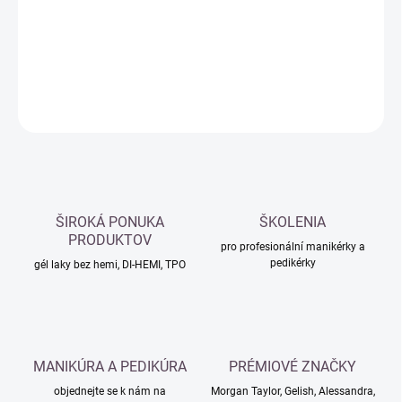
−
+
Přidat do košíku
DETAILNÍ INFORMACE
ZEPTAT SE
HLÍDAT
ŠIROKÁ PONUKA
ŠKOLENIA
PRODUKTOV
pro profesionální manikérky a
pedikérky
gél laky bez hemi, DI-HEMI, TPO
MANIKÚRA A PEDIKÚRA
PRÉMIOVÉ ZNAČKY
objednejte se k nám na
Morgan Taylor, Gelish, Alessandra,