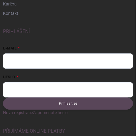
Kariéra
Kontakt
PŘIHLÁŠENÍ
E-MAIL
HESLO
Přihlásit se
Nová registrace
Zapomenuté heslo
PŘIJÍMÁME ONLINE PLATBY